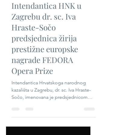
Jun 30
1 min read
Intendantica HNK u
Zagrebu dr. sc. Iva
Hraste-Sočo
predsjednica žirija
prestižne europske
nagrade FEDORA
Opera Prize
Intendantica Hrvatskoga narodnog
kazališta u Zagrebu, dr. sc. Iva Hraste-
Sočo, imenovana je predsjednicom
međunarodnog žirija FEDORA Opera
Prize 2027, jednog od najuglednijih
europskih priznanja namijenjenih