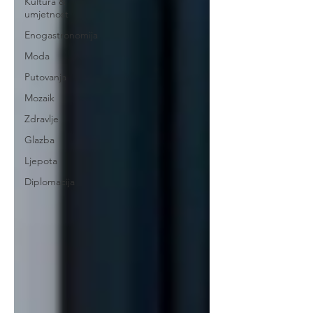
Kultura &
umjetnost
Enogastronomija
Moda
Putovanja
Mozaik
Zdravlje
Glazba
Ljepota
Diplomacija