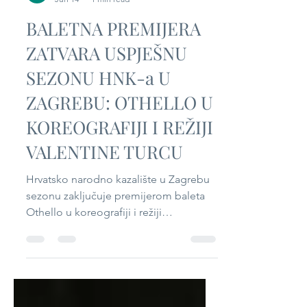
Sandra Brambilla
Jun 14
1 min read
BALETNA PREMIJERA
ZATVARA USPJEŠNU
SEZONU HNK-a U
ZAGREBU: OTHELLO U
KOREOGRAFIJI I REŽIJI
VALENTINE TURCU
Hrvatsko narodno kazalište u Zagrebu
sezonu zaključuje premijerom baleta
Othello u koreografiji i režiji
međunarodno priznate koreografkinje
Valentine Turcu, temeljena na tragediji