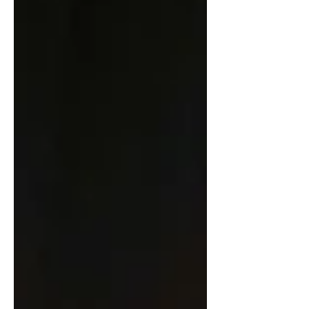
Williama Shakespearea, na glazbu
Gustava Mahlera. Premijera je zakazana
za 26. lipnja 2026. godine, a riječ je o
novoj baletnoj interpretaciji jedne od
najpoznatijih tragedija svjetske
književnosti koja progovara o
manipulaciji, ljubavi i zlouporabi
moći.Nakon prije ostvarenih suradnji
na autorskim