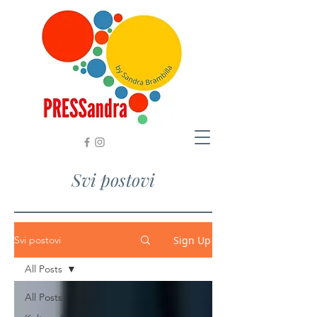
Svi postovi
Sign Up
Svi postovi
All Posts
All Posts