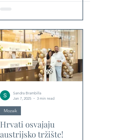
osmislila još jednu
olovku za obrve, a žene
odmah „poludjele“ za
njom!
Sandra Brambilla
Jan 7, 2025
3 min read
Mozaik
Hrvati osvajaju
austrijsko tržište!