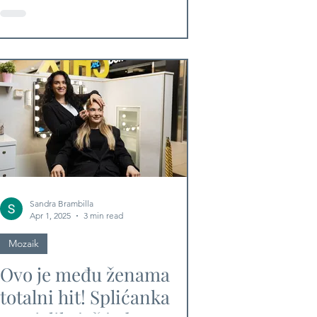
Sandra Brambilla
Apr 1, 2025
3 min read
Mozaik
Ovo je među ženama
totalni hit! Splićanka