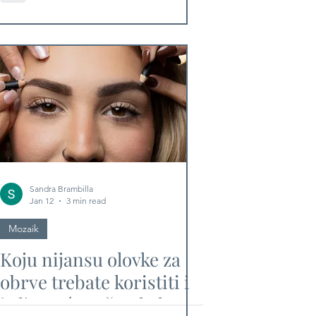
očekivanja!
Sandra Brambilla
Jan 12
3 min read
Mozaik
Koju nijansu olovke za
obrve trebate koristiti i
je li uopće važno kakva