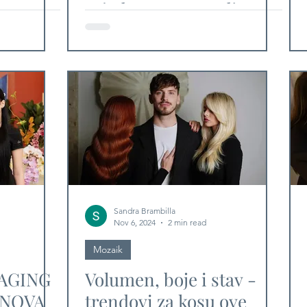
a
zajedno na nagradi
Timeless Beauty
Sandra Brambilla
Nov 6, 2024
2 min read
Mozaik
AGING
Volumen, boje i stav -
 NOVA
trendovi za kosu ove