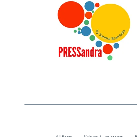
All Posts
Kultura & umjetnost
E