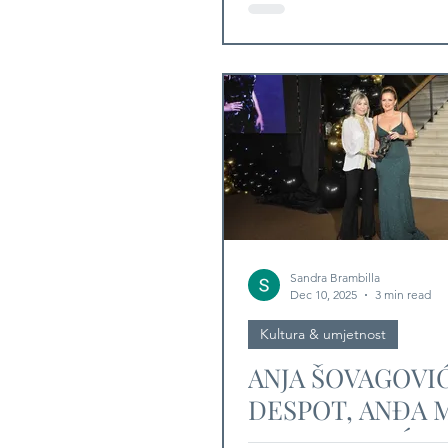
pretvorila u impe
modernog muška
Sandra Brambilla
Dec 10, 2025
3 min read
Kultura & umjetnost
ANJA ŠOVAGOVI
DESPOT, ANĐA 
MIA BEGOVIĆ, 