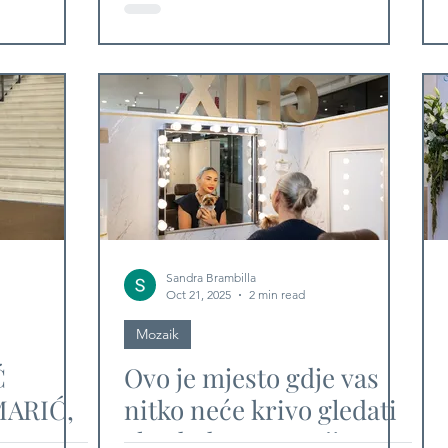
rativ
rca
Sandra Brambilla
Oct 21, 2025
2 min read
Mozaik
Ć
Ovo je mjesto gdje vas
MARIĆ,
nitko neće krivo gledati
SANDRA
ako dođete sa svojim