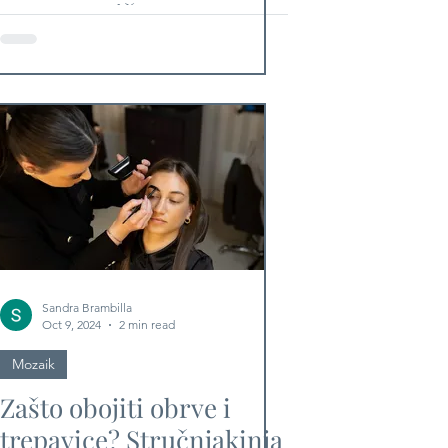
Imamo priču o
domaćem brendu koji je
postao hit u Beču
Sandra Brambilla
Oct 9, 2024
2 min read
Mozaik
Zašto obojiti obrve i
trepavice? Stručnjakinja