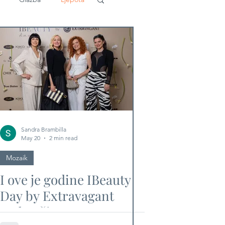
Sandra Brambilla
May 20
2 min read
Mozaik
I ove je godine IBeauty
Day by Extravagant
nadmašio sva