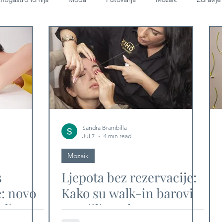
Sandra Brambilla
Jul 7
4 min read
Mozaik
s
Ljepota bez rezervacije:
e: novo
Kako su walk-in barovi
 ljepote
osvojili modernu