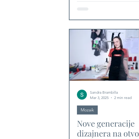
MIRNA ZIDARIĆ
NAGRADI KOJA I
PROMIJENILA P
NA ŽIVOT
Sandra Brambilla
Mar 3, 2025
2 min read
Mozaik
Nove generacije
dizajnera na otv