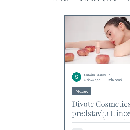
Diplomacija
Sandra Brambilla
6 days ago
2 min read
Mozaik
Divote Cosmetic
predstavlja Hinc
poglavlje korejske