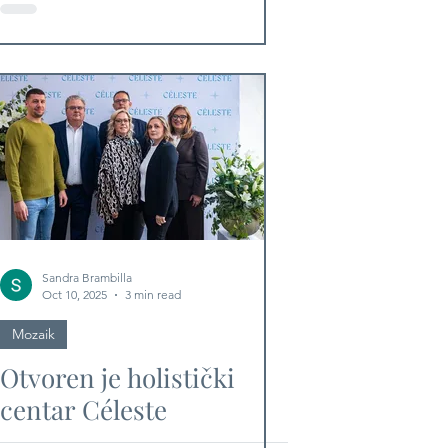
vam je boja kose? Imamo
odgovore!
Sandra Brambilla
Oct 10, 2025
3 min read
Mozaik
Otvoren je holistički
centar Céleste