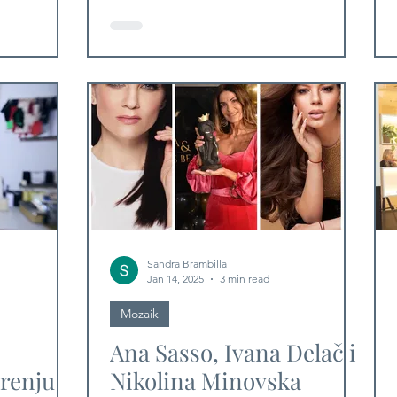
 O
niz mogućnosti i nemate
M JE
potrebe za agresivnijim
OGLED
postupcima! Evo što se
sve nudi!
Sandra Brambilla
Jan 14, 2025
3 min read
Mozaik
Ana Sasso, Ivana Delač i
orenju
Nikolina Minovska