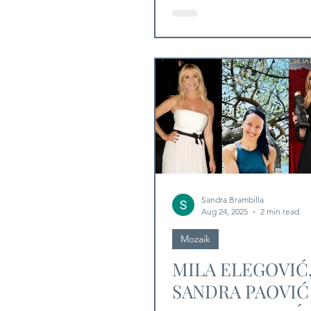
BAGARIĆ I SUZA
MANČIĆ O ŽENS
LJEPOTI
Sandra Brambilla
Aug 24, 2025
2 min read
Mozaik
MILA ELEGOVIĆ
SANDRA PAOVIĆ 