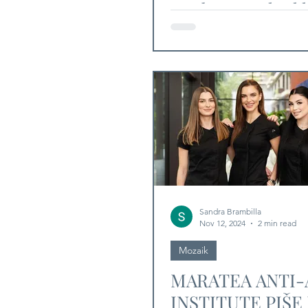
modnog spektakl
Sandra Brambilla
Nov 12, 2024
2 min read
Mozaik
MARATEA ANTI-
INSTITUTE PIŠE