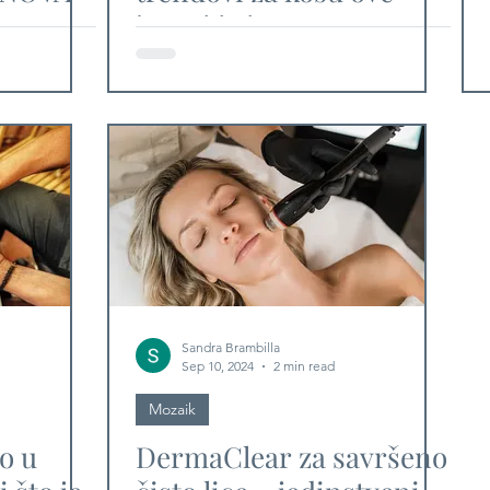
E
jeseni i zime
Sandra Brambilla
Sep 10, 2024
2 min read
Mozaik
o u
DermaClear za savršeno