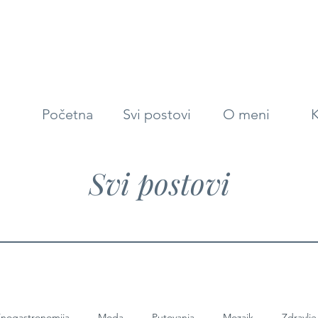
Početna
Svi postovi
O meni
K
Svi postovi
nogastronomija
Moda
Putovanja
Mozaik
Zdravlje