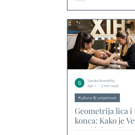
stiže u Hrvatsku
Sandra Brambilla
Apr 1
2 min read
Kultura & umjetnost
Geometrija lica i
konca: Kako je V
Tomić threading