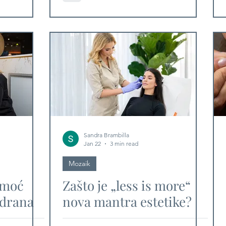
publiku koja cijeni svaku
minutu
Sandra Brambilla
Jan 22
3 min read
Mozaik
 moć
Zašto je „less is more“
edrana
nova mantra estetike?