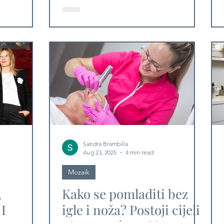
NA
ljubimcem! Štoviše,
KOJ
uljepšat ćete svima dan!
Sandra Brambilla
Aug 23, 2025
4 min read
Mozaik
,
Kako se pomladiti bez
I
igle i noža? Postoji cijeli