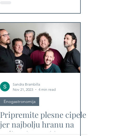
dvorani "Gradski vrt"
Sandra Brambilla
Nov 21, 2023
4 min read
Enogastronomija
Pripremite plesne cipele
jer najbolju hranu na
Fuliranju prati i