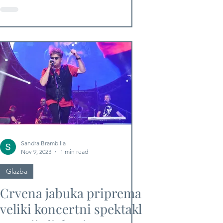
fantastičan glazbeni
program
Sandra Brambilla
Nov 9, 2023
1 min read
Glazba
Crvena jabuka priprema
veliki koncertni spektakl