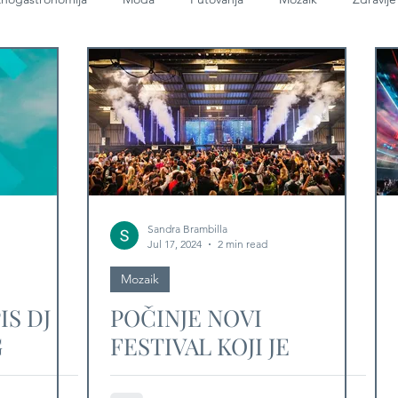
Sandra Brambilla
Jul 17, 2024
2 min read
Mozaik
IS DJ
POČINJE NOVI
G
FESTIVAL KOJI JE
CE
VELIKA REKLAMA ZA