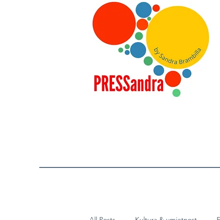
All Posts
Kultura & umjetnost
E