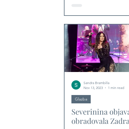
Kerempuh
Sandra Brambilla
Nov 13, 2023
1 min read
Glazba
Severinina objav
obradovala Zadr