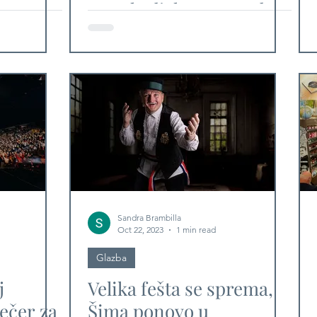
skom
remek-djelo "Messa da
Requiem" u HNK Zagreb
Sandra Brambilla
Oct 22, 2023
1 min read
Glazba
j
Velika fešta se sprema,
večer za
Šima ponovo u