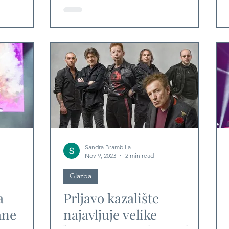
Sandra Brambilla
Nov 9, 2023
2 min read
Glazba
a
Prljavo kazalište
ane
najavljuje velike