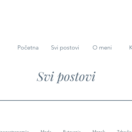
Početna
Svi postovi
O meni
K
Svi postovi
nogastronomija
Moda
Putovanja
Mozaik
Zdravlje