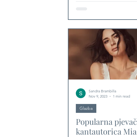
Sandra Brambilla
Nov 9, 2023
1 min read
Glazba
Popularna pjevač
kantautorica Mi