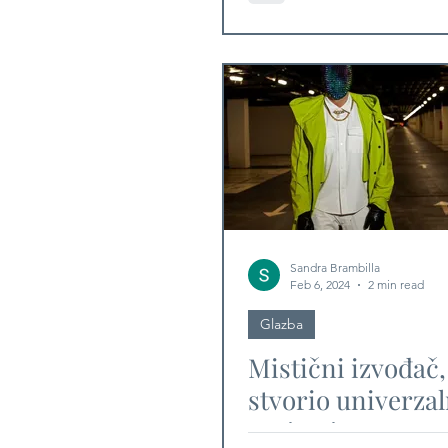
CROATIA FESTI
Sandra Brambilla
Feb 6, 2024
2 min read
Glazba
Mistični izvođač, 
stvorio univerzaln
svoju pjesmu pre