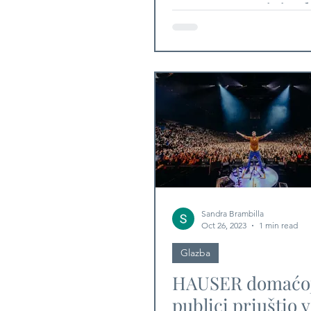
nastupa u Lisin
Sandra Brambilla
Oct 26, 2023
1 min read
Glazba
HAUSER domaćo
publici priuštio 