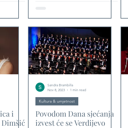
koncerte u tri hrvatska
grada
Sandra Brambilla
Nov 8, 2023
1 min read
Kultura & umjetnost
ica i
Povodom Dana sjećanja
a Dimšić
izvest će se Verdijevo