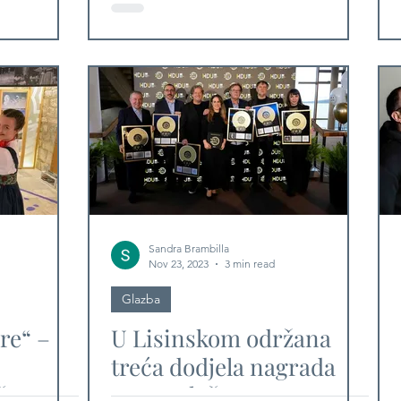
lanternom
Sandra Brambilla
Nov 23, 2023
3 min read
Glazba
re“ –
U Lisinskom održana
treća dodjela nagrada
štu
"Nova ploča"