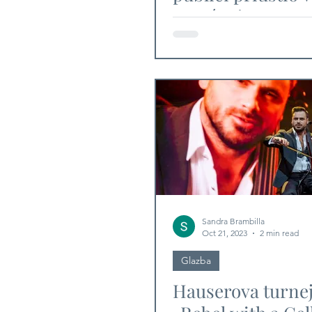
pamćenje
Sandra Brambilla
Oct 21, 2023
2 min read
Glazba
Hauserova turne