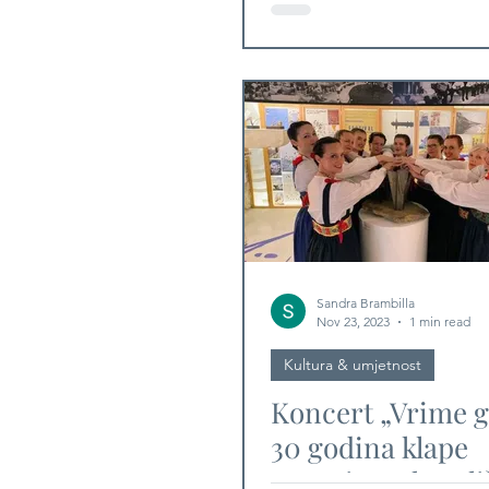
će na Dori
Sandra Brambilla
Nov 23, 2023
1 min read
Kultura & umjetnost
Koncert „Vrime g
30 godina klape
Cesarice u kazali