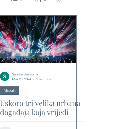
Sandra Brambilla
Mar 20, 2024
2 min read
Mozaik
Uskoro tri velika urbana
događaja koja vrijedi
posjeti