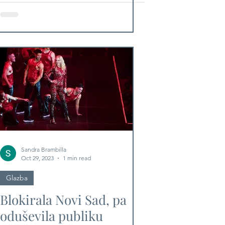
"Da nije ljubavi" na
splitskim "Gripama"!
Sandra Brambilla
Oct 29, 2023
1 min read
Glazba
Blokirala Novi Sad, pa
oduševila publiku