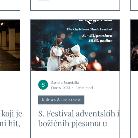
VALA
LIJEPU NAŠU
Sandra Brambilla
Dec 6, 2023
2 min read
Kultura & umjetnost
koji je
8. Festival adventskih i
i hit,
božićnih pjesama u
dstavit
Zagrebu i Advent pod