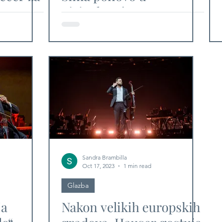
Lisinskom!
Sandra Brambilla
Oct 17, 2023
1 min read
Glazba
ja
Nakon velikih europskih