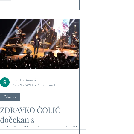
Sandra Brambilla
Nov 25, 2023
1 min read
Glazba
ZDRAVKO ČOLIĆ
dočekan s
oduševljenjem u osječkoj