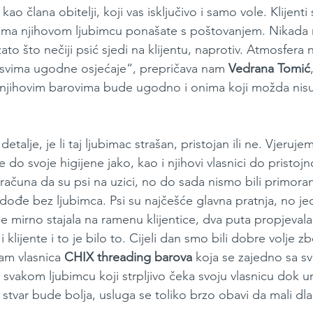
 kao člana obitelji, koji vas isključivo i samo vole. Klijenti
ema njihovom ljubimcu ponašate s poštovanjem. Nikada n
ato što nečiji psić sjedi na klijentu, naprotiv. Atmosfera
u svima ugodne osjećaje“, prepričava nam 
Vedrana Tomić
u njihovim barovima bude ugodno i onima koji možda nisu
talje, je li taj ljubimac strašan, pristojan ili ne. Vjeruje
 do svoje higijene jako, kao i njihovi vlasnici do pristojn
računa da su psi na uzici, no do sada nismo bili primoran
t dođe bez ljubimca. Psi su najčešće glavna pratnja, no 
e mirno stajala na ramenu klijentice, dva puta propjevala
 i klijente i to je bilo to. Cijeli dan smo bili dobre volje z
am vlasnica 
CHIX threading barova
 koja se zajedno sa sv
svakom ljubimcu koji strpljivo čeka svoju vlasnicu dok ur
 stvar bude bolja, usluga se toliko brzo obavi da mali dl