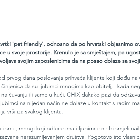
vrtki 'pet friendly', odnosno da po hrvatski objasnimo ova
e u svoje prostorije. Krenulo je sa smještajem, pa ugostit
ozvoljava svojim zaposlenicima da na posao dolaze sa sv
od prvog dana poslovanja prihvaća klijente koji dođu na 
činjenica da su ljubimci mnogima kao obitelj, i kada negd
i na čuvanju ili same u kući. CHIX dakako pazi da održava
Ljubimci na nijedan način ne dolaze u kontakt s radim mat
a vrši iza svakog klijenta.
i srce, mnogi koji odluče imati ljubimce ne bi smjeli naila
izazvane nerazumijevanjem društva. Pogotovo što vlasnici