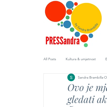
All Posts
Kultura & umjetnost
E
Sandra Brambilla
O
Diplomacija
Ovo je mj
gledati a