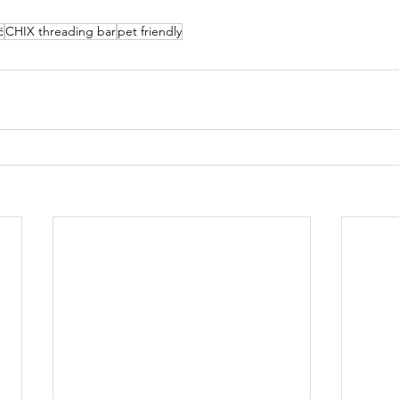
ć
CHIX threading bar
pet friendly