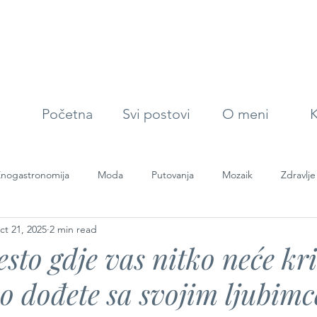
Početna
Svi postovi
O meni
K
nogastronomija
Moda
Putovanja
Mozaik
Zdravlje
ct 21, 2025
2 min read
esto gdje vas nitko neće kr
ko dođete sa svojim ljubim