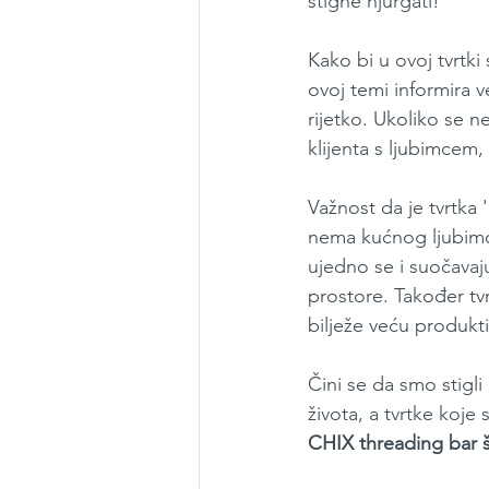
stigne njurgati!
Kako bi u ovoj tvrtki
ovoj temi informira
rijetko. Ukoliko se ne
klijenta s ljubimcem,
Važnost da je tvrtka
nema kućnog ljubimca
ujedno se i suočavaj
prostore. Također tv
bilježe veću produkt
Čini se da smo stigli
života, a tvrtke koje
CHIX threading bar š