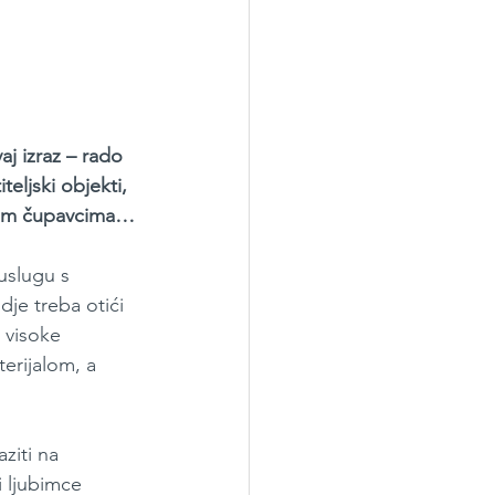
j izraz – rado 
eljski objekti, 
ojim čupavcima…
uslugu s 
je treba otići 
 visoke 
erijalom, a 
ziti na 
 ljubimce 