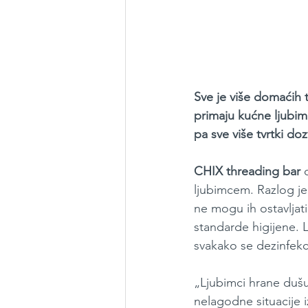
Sve je više domaćih t
primaju kućne ljubimc
pa sve više tvrtki d
CHIX threading bar
 
ljubimcem. Razlog je 
ne mogu ih ostavljat
standarde higijene. 
svakako se dezinfekcij
„Ljubimci hrane dušu 
nelagodne situacije 