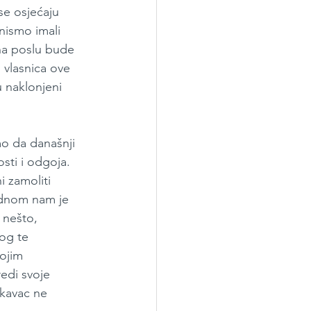
 se osjećaju 
ismo imali 
 na poslu bude 
, vlasnica ove 
 naklonjeni 
mo da današnji 
osti i odgoja. 
i zamoliti 
jednom nam je 
 nešto, 
bog te 
ojim 
edi svoje 
akavac ne 