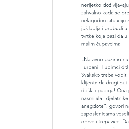
nerijetko doživljavaju
zahvalno kada se pr
nelagodnu situaciju z
još bolja i probudi 
tvrtke koja pazi da 
malim čupavcima.
„Naravno pazimo na de
“urbani” ljubimci drže
Svakako treba voditi 
klijenta da drugi pu
došla i papiga! Ona j
nasmijala i djelatnike
anegdote“, govori n
zaposlenicama veseli 
obrve i trepavice. Da