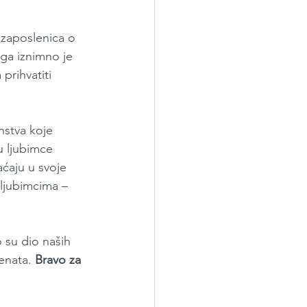
 zaposlenica o 
ga iznimno je 
prihvatiti 
nstva koje 
u ljubimce 
ćaju u svoje 
ljubimcima – 
 su dio naših 
enata. 
Bravo za 