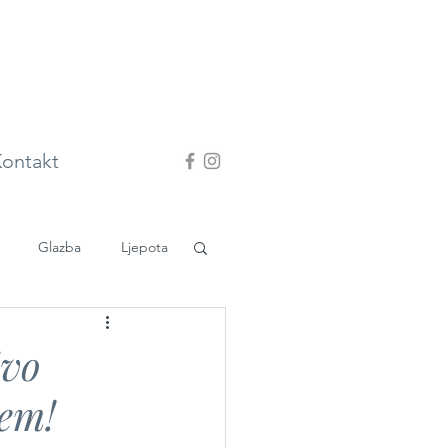
ontakt
Glazba
Ljepota
ivo
cem!