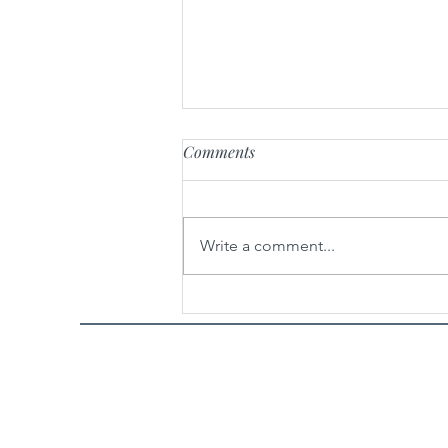
Comments
Write a comment...
25 godina nakon nastanka,
Oscarom® nagrađena „Ničija
zemlja“ Danisa Tanovića u
restauriranoj verziji zatvara
32. Sarajevo Film Festival