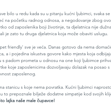
 sve bilo u redu kada su u pitanju kućni ljubimci, svaka se
 već na početku radnog odnosa, a negodovanje zbog ovo
tko od zaposlenika boji životinje, ta djelatnica nije dužna 
 ali je zato tu druga djelatnica koja može obaviti uslugu.
 'pet friendly' sve je veća. Danas gotovo da nema domaći
, a i pojedina iskustva govore kako mjesta koja odbijaj
u s padom prometa u odnosu na one koji ljubimce prihva
rtke koje zaposlenicima dozvoljavaju dolazak na posao s 
ivnost zaposlenog.
 na stanicu s koje nema povratka. Kućni ljubimci naprosto
 su to prepoznale bilježe dodatne simpatije kod svojih klij
to lajka naše male čupavce!