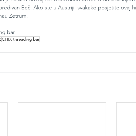
predivan Beč. Ako ste u Austriji, svakako posjetite ovaj h
nau Zetrum.
ng bar
ć
CHIX threading bar