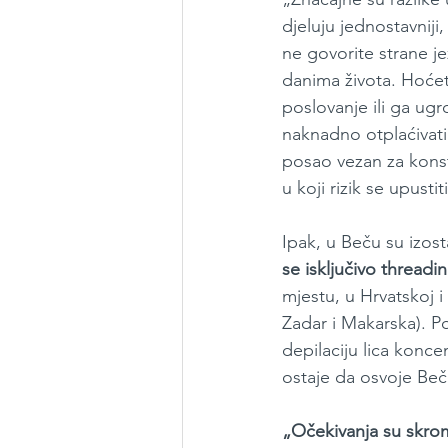
djeluju jednostavnij
ne govorite strane jez
danima života. Hoćete 
poslovanje ili ga ugr
naknadno otplaćivati.
posao vezan za konsta
u koji rizik se upust
Ipak, u Beču su izost
se isključivo thread
mjestu, u Hrvatskoj i 
Zadar i Makarska). P
depilaciju lica konc
ostaje da osvoje Beča
„Očekivanja su skromn