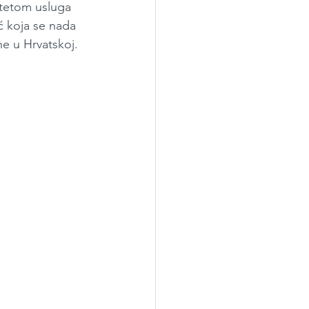
itetom usluga 
ć koja se nada 
ne u Hrvatskoj.