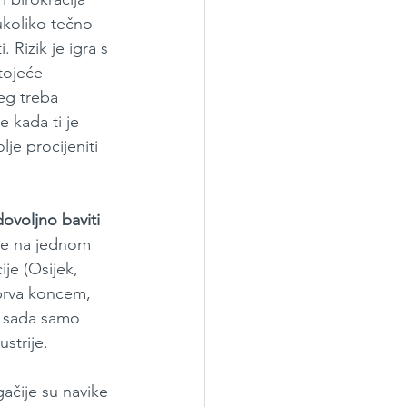
ukoliko tečno 
 Rizik je igra s 
stojeće 
eg treba 
 kada ti je 
je procijeniti 
dovoljno baviti 
uge na jednom 
ije (Osijek, 
obrva koncem, 
o sada samo 
strije.
gačije su navike 