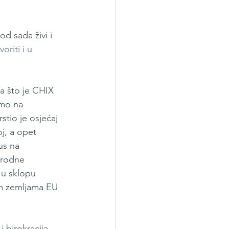
d sada živi i 
voriti i u 
ga što je CHIX 
emo na 
tio je osjećaj 
j, a opet 
us na 
irodne 
 u sklopu 
im zemljama EU 
i birokracija 