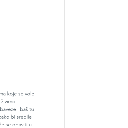
ma koje se vole 
 živimo 
baveze i baš tu 
ako bi sredile 
e se obaviti u 