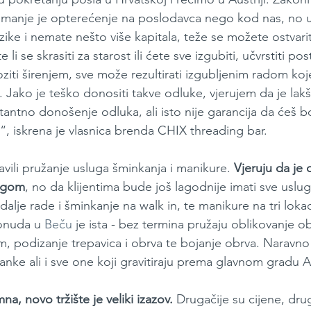
i, manje je opterećenje na poslodavca nego kod nas, no 
ike i nemate nešto više kapitala, teže se možete ostvariti.
li se skrasiti za starost ili ćete sve izgubiti, učvrstiti po
oziti širenjem, sve može rezultirati izgubljenim radom koj
 Jako je teško donositi takve odluke, vjerujem da je lakše
ntno donošenje odluka, ali isto nije garancija da ćeš bol
iti“, iskrena je vlasnica brenda CHIX threading bar.
avili pružanje usluga šminkanja i manikure. 
Vjeruju da je 
ingom
, no da klijentima bude još lagodnije imati sve usl
dalje rade i šminkanje na walk in, te manikure na tri lokac
onuda u 
Beču
 je ista - bez termina pružaju oblikovanje 
em, podizanje trepavica i obrva te bojanje obrva. Naravn
nke ali i sve one koji gravitiraju prema glavnom gradu Au
a, novo tržište je veliki izazov.
 Drugačije su cijene, dru