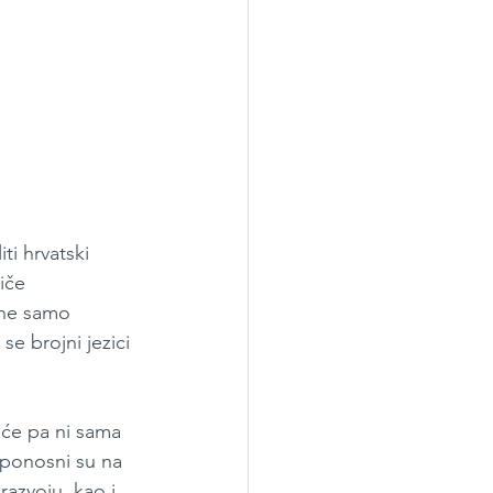
i hrvatski 
iče 
 ne samo 
se brojni jezici 
juće pa ni sama 
i ponosni su na 
azvoju, kao i 