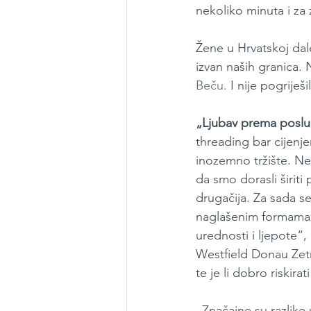
nekoliko minuta i za
Žene u Hrvatskoj dale
izvan naših granica.
Beču.
 I nije pogriješi
„Ljubav prema poslu 
threading bar cijenje
inozemno tržište. Ne
da smo dorasli širiti
drugačija. Za sada se
naglašenim formama, k
urednosti i ljepote“,
Westfield Donau Zetr
te je li dobro riskirat
„Značajne su razlike 