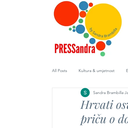
All Posts
Kultura & umjetnost
E
Sandra Brambilla
J
Diplomacija
Hrvati os
priču o d