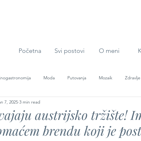
Početna
Svi postovi
O meni
K
nogastronomija
Moda
Putovanja
Mozaik
Zdravlje
an 7, 2025
3 min read
vajaju austrijsko tržište!
omaćem brendu koji je post