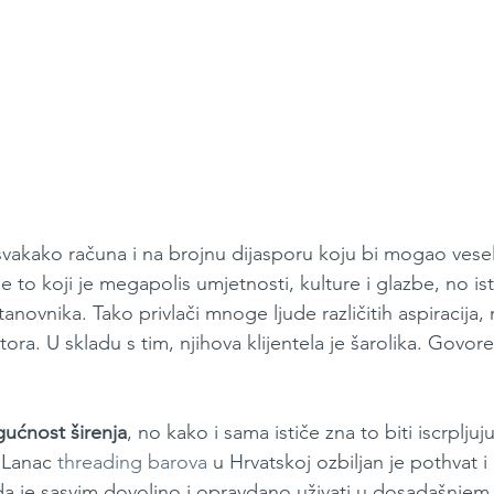
vakako računa i na brojnu dijasporu koju bi mogao veselit
 to koji je megapolis umjetnosti, kulture i glazbe, no ist
tanovnika. Tako privlači mnoge ljude različitih aspiracija,
ora. U skladu s tim, njihova klijentela je šarolika. Govore 
ućnost širenja
, no kako i sama ističe zna to biti iscrplju
 Lanac 
threading barova
 u Hrvatskoj ozbiljan je pothvat 
da je sasvim dovoljno i opravdano uživati u dosadašnjem r