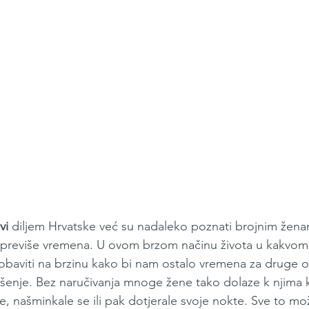
vi
 diljem Hrvatske već su nadaleko poznati brojnim žena
u previše vremena. U ovom brzom načinu života u kakvom
 obaviti na brzinu kako bi nam ostalo vremena za druge o
šenje. Bez naručivanja mnoge žene tako dolaze k njima k
e, našminkale se ili pak dotjerale svoje nokte. Sve to mož