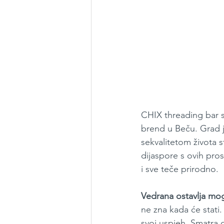
CHIX threading bar s
brend u Beču. Grad je
sekvalitetom života s
dijaspore s ovih prost
i sve teče prirodno.
Vedrana ostavlja mog
ne zna kada će stati.
svoj uspjeh. Smatra 