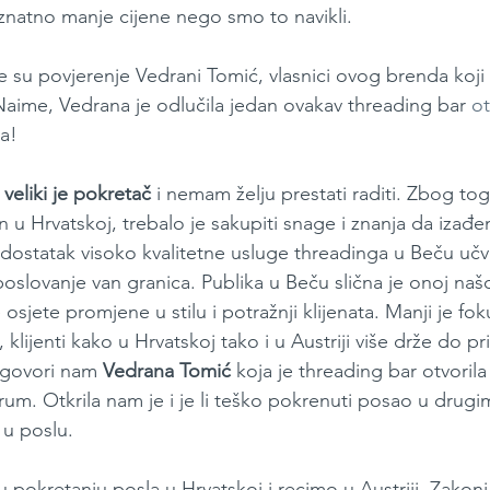
 znatno manje cijene nego smo to navikli.
 su povjerenje Vedrani Tomić, vlasnici ovog brenda koji o
 Naime, Vedrana je odlučila jedan ovakav threading bar 
ot
la!
veliki je pokretač
 i nemam želju prestati raditi. Zbog to
n u Hrvatskoj, trebalo je sakupiti snage i znanja da izađ
dostatak visoko kvalitetne usluge threadinga u Beču učvrs
 poslovanje van granica. Publika u Beču slična je onoj našo
 osjete promjene u stilu i potražnji klijenata. Manji je fok
lijenti kako u Hrvatskoj tako i u Austriji više drže do pr
 govori nam 
Vedrana Tomić
 koja je threading bar otvorila
um. Otkrila nam je i je li teško pokrenuti posao u drug
i u poslu.
u pokretanju posla u Hrvatskoj i recimo u Austriji. Zakoni 