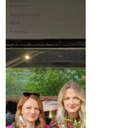
Kultura &
umjetnost
Enogastronomija
Moda
Putovanja
Mozaik
Zdravlje
Glazba
Ljepota
Diplomacija