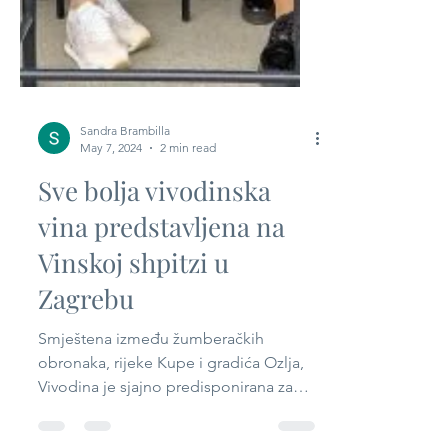
Sandra Brambilla
May 7, 2024
2 min read
Sve bolja vivodinska
vina predstavljena na
Vinskoj shpitzi u
Zagrebu
Smještena između žumberačkih
obronaka, rijeke Kupe i gradića Ozlja,
Vivodina je sjajno predisponirana za