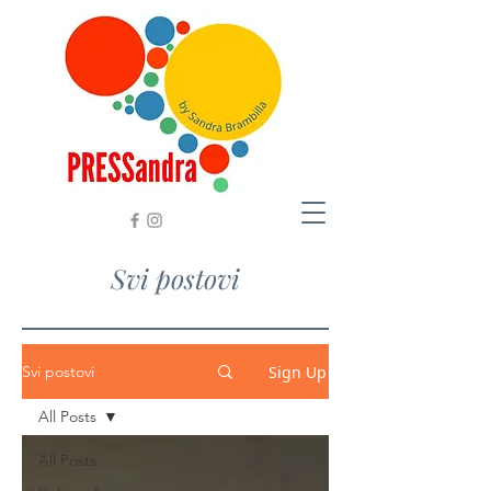
Svi postovi
Sign Up
Svi postovi
All Posts
All Posts