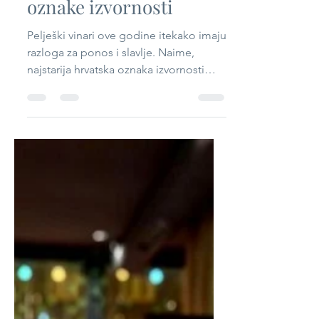
obilježavanje 60 godina
zaštite Dingača kao
oznake izvornosti
Pelješki vinari ove godine itekako imaju
razloga za ponos i slavlje. Naime,
najstarija hrvatska oznaka izvornosti
kada je riječ o vinu,...