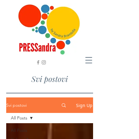
Svi postovi
Sign Up
Svi postovi
All Posts
All Posts