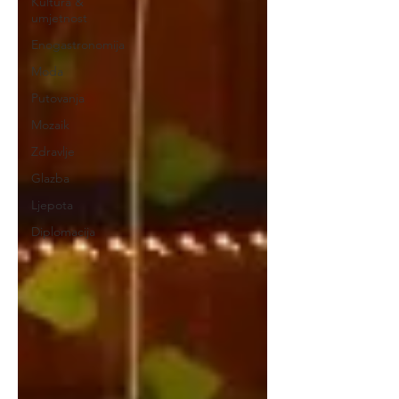
Kultura &
umjetnost
Enogastronomija
Moda
Putovanja
Mozaik
Zdravlje
Glazba
Ljepota
Diplomacija