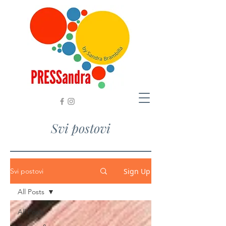
Svi postovi
Sign Up
Svi postovi
All Posts
All Posts