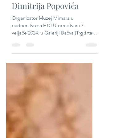
eminentnog umjetnika
Dimitrija Popovića
Organizator Muzej Mimara u
partnerstvu sa HDLU-om otvara 7.
veljače 2024. u Galeriji Bačva (Trg žrtava
fašizma 16) izložbu eminentnog...