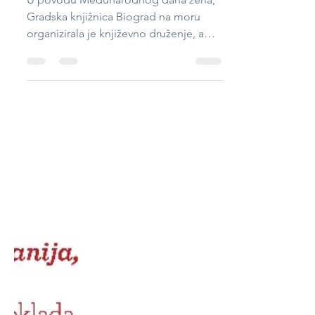
snažne, budite
neustrašive, budite
ikone!"
U povodu Međunarodnog dana žena,
Gradska knjižnica Biograd na moru
organizirala je književno druženje, a
knjiga "Mali noćni razgovori"...