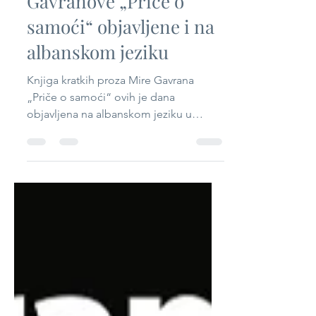
Gavranove „Priče o
samoći“ objavljene i na
albanskom jeziku
Knjiga kratkih proza Mire Gavrana
„Priče o samoći“ ovih je dana
objavljena na albanskom jeziku u
izdanju izdavačke kuće SHKUPI iz
Skoplja...