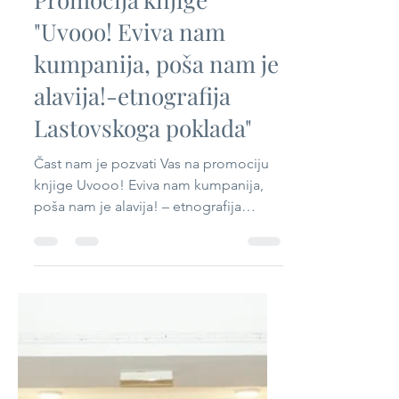
Sandra Brambilla
Oct 22, 2023
1 min read
Promocija knjige
"Uvooo! Eviva nam
kumpanija, poša nam je
alavija!-etnografija
Lastovskoga poklada"
Čast nam je pozvati Vas na promociju
knjige Uvooo! Eviva nam kumpanija,
poša nam je alavija! – etnografija
Lastovskoga poklada, autora...