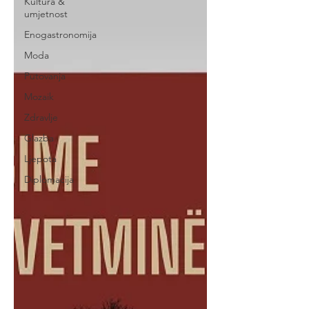
Kultura &
umjetnost
Enogastronomija
Moda
Putovanja
Mozaik
Zdravlje
Glazba
Ljepota
Diplomacija