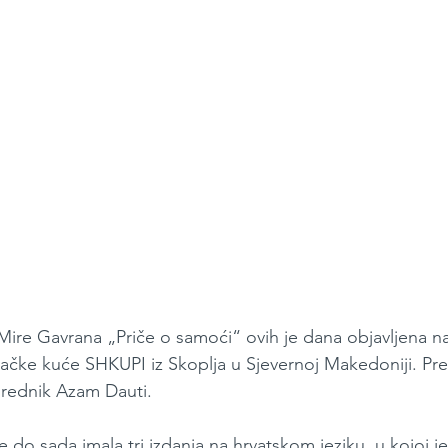
 Mire Gavrana „Priče o samoći“ ovih je dana objavljena 
vačke kuće SHKUPI iz Skoplja u Sjevernoj Makedoniji. Prev
urednik Azam Dauti.
 je do sada imala tri izdanja na hrvatskom jeziku, u kojoj j