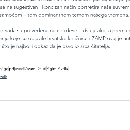
 se na sugestivan i koncizan način portretira naše suvrem
e samoćom – tom dominantnom temom našega vremena.
o sada su prevedena na četrdeset i dva jezika, a prema n
ju koje su objavile hrvatske knjižnice i ZAMP ovaj je au
 što je najbolji dokaz da je osvojio srca čitatelja.
njige
prijevodi
Azam Dauti
Agim Avdiu
zaik