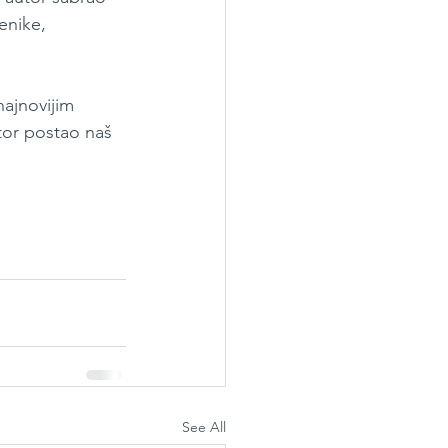
enike, 
ajnovijim 
tor postao naš 
See All