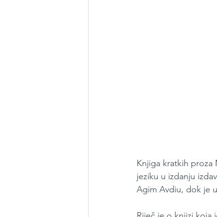
Knjiga kratkih proza
jeziku u izdanju izda
Agim Avdiu, dok je 
Riječ je o knjizi koja