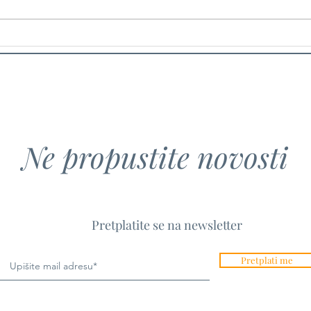
Hrvatsko-američki animirani
Od n
film The Milk of Life
Kako 
premijerno prikazan na
od na
uglednom Provincetown Film
Hrva
Festivalu
Ne propustite novosti
Pretplatite se na newsletter
Pretplati me