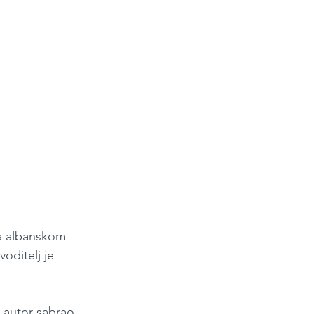
na albanskom 
oditelj je 
e autor sabrao 