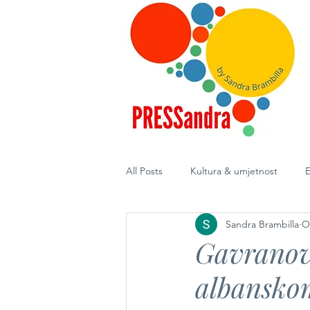
All Posts
Kultura & umjetnost
E
Sandra Brambilla
O
Diplomacija
Gavranove
albansko