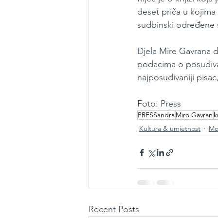
deset priča u kojima
sudbinski određen
Djela Mire Gavrana d
podacima o posuđivan
najposuđivaniji pisac,
Foto: Press
PRESSandra
Miro Gavran
k
Kultura & umjetnost
Mo
Recent Posts