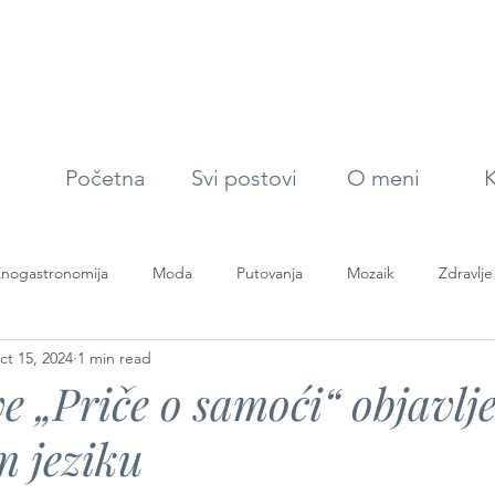
Početna
Svi postovi
O meni
K
nogastronomija
Moda
Putovanja
Mozaik
Zdravlje
ct 15, 2024
1 min read
 „Priče o samoći“ objavlje
m jeziku