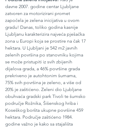
davne 2007. godine centar Ljubljane 
zatvoren za motorizirani promet 
započela je zelena inicijativa u ovom 
gradu! Danas, toliko godina kasnije 
Ljubljanu karakterizira najveća pješačka 
zona u Europi koja se prostire na čak 17 
hektara. U Ljubljani je 542 m2 javnih 
zelenih površina po stanovniku kojima 
se može pristupiti iz svih zbijenih 
dijelova grada, a 46% površine grada 
prekriveno je autohtonim šumama, 
75% svih površina je zeleno, a više od 
20% je zaštićeno. Zeleni dio Ljubljane 
obuhvaća gradski park Tivoli te šumsko 
područje Rožnika, Šišenskog hriba i 
Koseškog boršta ukupne površine 459 
hektara. Područje zaštićeno 1984. 
godine važno je kako sa stajališta 