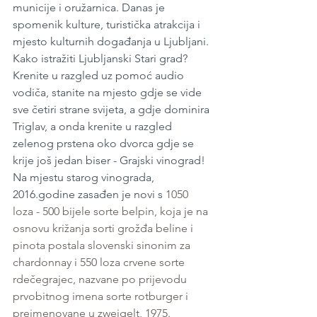
municije i oružarnica. Danas je 
spomenik kulture, turistička atrakcija i 
mjesto kulturnih događanja u Ljubljani. 
Kako istražiti Ljubljanski Stari grad? 
Krenite u razgled uz pomoć audio 
vodiča, stanite na mjesto gdje se vide 
sve četiri strane svijeta, a gdje dominira 
Triglav, a onda krenite u razgled 
zelenog prstena oko dvorca gdje se 
krije još jedan biser - Grajski vinograd! 
Na mjestu starog vinograda, 
2016.godine zasađen je novi s 
1050 
loza - 500 bijele sorte belpin, koja je na 
osnovu križanja sorti grožđa beline i 
pinota postala slovenski sinonim za 
chardonnay i 550 loza crvene sorte 
rdečegrajec, nazvane po prijevodu 
prvobitnog imena sorte rotburger i 
preimenovane u zweigelt, 1975. 