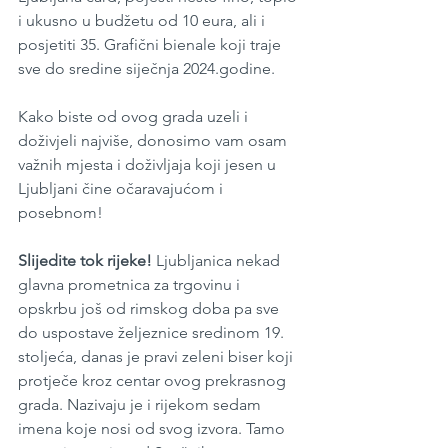
i ukusno u budžetu od 10 eura, ali i 
posjetiti 35. Grafični bienale koji traje 
sve do sredine siječnja 2024.godine. 
Kako biste od ovog grada uzeli i 
doživjeli najviše, donosimo vam osam 
važnih mjesta i doživljaja koji jesen u 
Ljubljani čine očaravajućom i 
posebnom!  
Slijedite tok rijeke! 
Ljubljanica nekad 
glavna prometnica za trgovinu i 
opskrbu još od rimskog doba pa sve 
do uspostave željeznice sredinom 19. 
stoljeća, danas je pravi zeleni biser koji 
protječe kroz centar ovog prekrasnog 
grada. Nazivaju je i rijekom sedam 
imena koje nosi od svog izvora. Tamo 