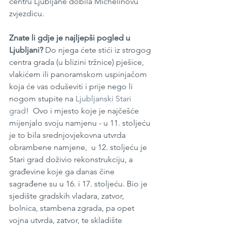
centru Ljubljane dobila Michelinovu 
zvjezdicu.  
Znate li gdje je najljepši pogled u 
Ljubljani?
 Do njega ćete stići iz strogog 
centra grada (u blizini tržnice) pješice, 
vlakićem ili panoramskom uspinjačom 
koja će vas oduševiti i prije nego li 
nogom stupite na 
Ljubljanski Stari 
grad
!  Ovo i mjesto koje je najčešće 
mijenjalo svoju namjenu - u 11. stoljeću 
je to bila srednjovjekovna utvrda 
obrambene namjene,  u 12. stoljeću je 
Stari grad doživio rekonstrukciju, a 
građevine koje ga danas čine 
sagrađene su u 16. i 17. stoljeću. Bio je 
sjedište gradskih vladara, zatvor, 
bolnica, stambena zgrada, pa opet 
vojna utvrda, zatvor, te skladište 