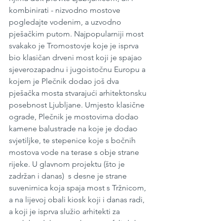
kombinirati - nizvodno mostove 
pogledajte vodenim, a uzvodno 
pješačkim putom. Najpopularniji most 
svakako je Tromostovje koje je isprva 
bio klasičan drveni most koji je spajao 
sjeverozapadnu i jugoistočnu Europu a 
kojem je Plečnik dodao još dva 
pješačka mosta stvarajući arhitektonsku 
posebnost Ljubljane. Umjesto klasične 
ograde, Plečnik je mostovima dodao 
kamene balustrade na koje je dodao 
svjetiljke, te stepenice koje s bočnih 
mostova vode na terase s obje strane 
rijeke. U glavnom projektu (što je 
zadržan i danas)  s desne je strane 
suvenirnica koja spaja most s Tržnicom, 
a na lijevoj obali kiosk koji i danas radi, 
a koji je isprva služio arhitekti za 