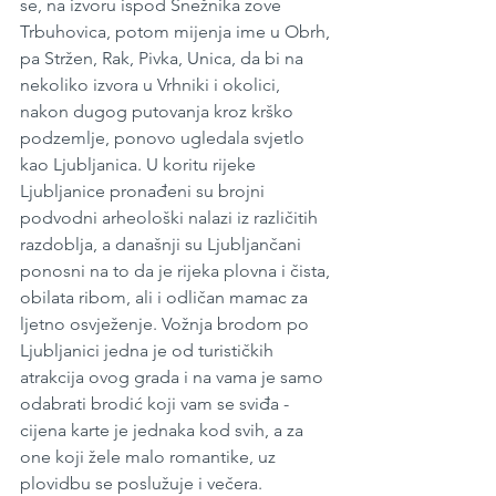
se, na izvoru ispod Snežnika zove 
Trbuhovica, potom mijenja ime u Obrh, 
pa Stržen, Rak, Pivka, Unica, da bi na 
nekoliko izvora u Vrhniki i okolici, 
nakon dugog putovanja kroz krško 
podzemlje, ponovo ugledala svjetlo 
kao Ljubljanica. U koritu rijeke 
Ljubljanice pronađeni su brojni 
podvodni arheološki nalazi iz različitih 
razdoblja, a današnji su Ljubljančani 
ponosni na to da je rijeka plovna i čista, 
obilata ribom, ali i odličan mamac za 
ljetno osvježenje. Vožnja brodom po 
Ljubljanici jedna je od turističkih 
atrakcija ovog grada i na vama je samo 
odabrati brodić koji vam se sviđa - 
cijena karte je jednaka kod svih, a za 
one koji žele malo romantike, uz 
plovidbu se poslužuje i večera. 