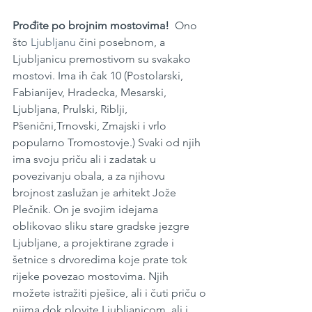
Prođite po brojnim mostovima!  
Ono 
što 
Ljubljanu
 čini posebnom, a 
Ljubljanicu premostivom su svakako 
mostovi. Ima ih čak 10 (Postolarski, 
Fabianijev, Hradecka, Mesarski, 
Ljubljana, Prulski, Riblji, 
Pšenični,Trnovski, Zmajski i vrlo 
popularno Tromostovje.) Svaki od njih 
ima svoju priču ali i zadatak u 
povezivanju obala, a za njihovu 
brojnost zaslužan je arhitekt Jože 
Plečnik. On je svojim idejama 
oblikovao sliku stare gradske jezgre 
Ljubljane, a projektirane zgrade i 
šetnice s drvoredima koje prate tok 
rijeke povezao mostovima. Njih 
možete istražiti pješice, ali i čuti priču o 
njima dok plovite Ljubljanicom, ali i 