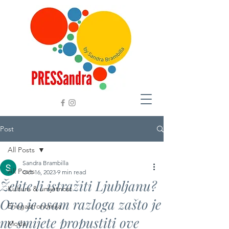
Post
All Posts
Sandra Brambilla
All Posts
Oct 16, 2023
9 min read
Želite li istražiti Ljubljanu?
Kultura & umjetnost
Ovo je osam razloga zašto je
Enogastronomija
ne smijete propustiti ove
Moda