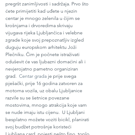
pregršt zanimljivosti i sadržaja. Prvo što 
ćete primijetiti kad uđete u njezin 
centar je mnogo zelenila u čijim se 
krošnjama i drvoredima skrivaju 
vijugava rijeka Ljubljančica i velebne 
zgrade koje svoj prepoznatljiv izgled 
duguju europskom arhitektu Joži 
Plečniku. Čim je počnete istraživati 
oduševit će vas ljubazni domaćini ali i 
nevjerojatno pametno organiziran 
grad.  
Centar grada
 je prije svega 
pješački, prije 16 godina zatvoren za 
motorna vozila, uz obalu Ljubljanice 
razvile su se šetnice povezane 
mostovima, mnogo atrakcija koje vam 
se nude imaju istu cijenu.  U Ljubljani 
besplatno možete voziti bicikl, planirati 
svoj budžet potrošnje koristeći 
Ljubljana card, pojesti nešto fino, toplo 