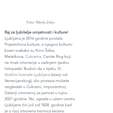
Foto: Nikola Zoko
Raj za ljubitelje umjetnosti i kulture!  
Ljubljana je 2016 godine postala 
Prijestolnica kulture, a njegovi kulturni 
biseri svakako su Kino Šiška, 
Metelkova, 
Cukrarna
, Centar Rog koji 
će imati otvorenje u zadnjem tjednu 
listopada! Budući da u tijeku 
35. 
Grafični bienale Ljubljana
 (stariji od 
Venecijanskog), dio postava možete 
razgledati u Cukrarni, impozantnoj 
Galeriji otvorenoj za javnost u rujnu 
2021.godine. No, zgrada u užem centru 
Ljubljane živi još od 1828. godine kad 
je u njoj otvorena tvornica šećera. 