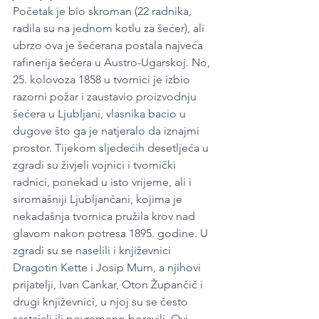
Početak je bio skroman (22 radnika, 
radila su na jednom kotlu za šećer), ali 
ubrzo ova je šećerana postala najveća 
rafinerija šećera u Austro-Ugarskoj. No, 
25. kolovoza 1858 u tvornici je izbio 
razorni požar i zaustavio proizvodnju 
šećera u Ljubljani, vlasnika bacio u 
dugove što ga je natjeralo da iznajmi 
prostor. Tijekom sljedećih desetljeća u 
zgradi su živjeli vojnici i tvornički 
radnici, ponekad u isto vrijeme, ali i 
siromašniji Ljubljančani, kojima je 
nekadašnja tvornica pružila krov nad 
glavom nakon potresa 1895. godine. U 
zgradi su se naselili i književnici 
Dragotin Kette i Josip Murn, a njihovi 
prijatelji, Ivan Cankar, Oton Župančič i 
drugi književnici, u njoj su se često 
sastajali ili povremeno boravili. Ovi 