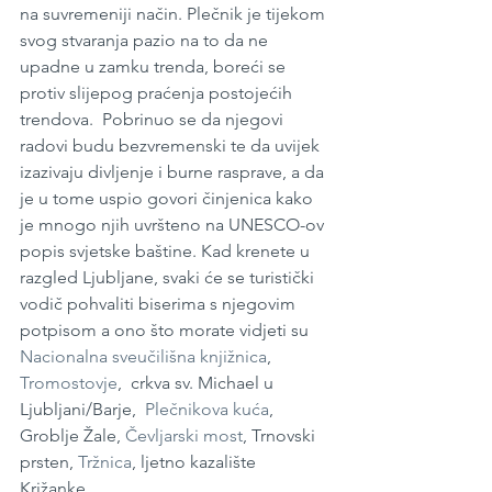
na suvremeniji način. Plečnik je tijekom 
svog stvaranja pazio na to da ne 
upadne u zamku trenda, boreći se 
protiv slijepog praćenja postojećih 
trendova.  Pobrinuo se da njegovi 
radovi budu bezvremenski te da uvijek 
izazivaju divljenje i burne rasprave, a da 
je u tome uspio govori činjenica kako 
je mnogo njih uvršteno na UNESCO-ov 
popis svjetske baštine. Kad krenete u 
razgled Ljubljane, svaki će se turistički 
vodič pohvaliti biserima s njegovim 
potpisom a ono što morate vidjeti su 
Nacionalna sveučilišna knjižnica
, 
Tromostovje
,  crkva sv. Michael u 
Ljubljani/Barje,  
Plečnikova kuća
, 
Groblje Žale, 
Čevljarski most
, Trnovski 
prsten, 
Tržnica
, ljetno kazalište 
Križanke.... 