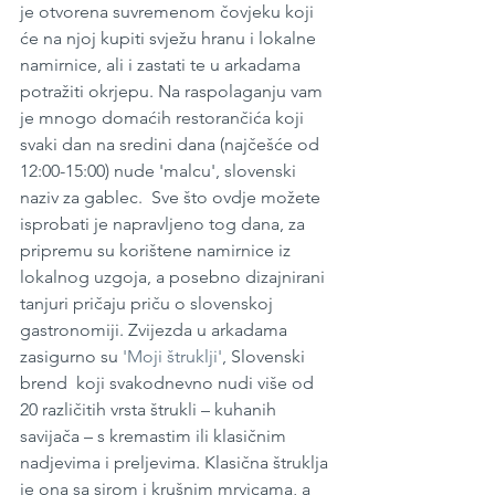
je otvorena suvremenom čovjeku koji 
će na njoj kupiti svježu hranu i lokalne 
namirnice, ali i zastati te u arkadama 
potražiti okrjepu. Na raspolaganju vam 
je mnogo domaćih restorančića koji 
svaki dan na sredini dana (najčešće od 
12:00-15:00) nude 'malcu', slovenski 
naziv za gablec.  Sve što ovdje možete 
isprobati je napravljeno tog dana, za 
pripremu su korištene namirnice iz 
lokalnog uzgoja, a posebno dizajnirani 
tanjuri pričaju priču o slovenskoj 
gastronomiji. Zvijezda u arkadama 
zasigurno su 
'Moji štruklji'
, Slovenski 
brend  koji svakodnevno nudi više od 
20 različitih vrsta štrukli – kuhanih 
savijača – s kremastim ili klasičnim 
nadjevima i preljevima. Klasična štruklja 
je ona sa sirom i krušnim mrvicama, a 