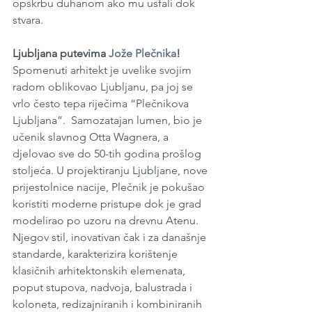
opskrbu duhanom ako mu usfali dok 
stvara. 
Ljubljana putevima 
Jože Plečnika
!  
Spomenuti arhitekt je uvelike svojim 
radom oblikovao Ljubljanu, pa joj se 
vrlo često tepa riječima “Plečnikova 
Ljubljana”.  Samozatajan lumen, bio je 
učenik slavnog Otta Wagnera, a 
djelovao sve do 50-tih godina prošlog 
stoljeća. U projektiranju Ljubljane, nove 
prijestolnice nacije, Plečnik je pokušao 
koristiti moderne pristupe dok je grad 
modelirao po uzoru na drevnu Atenu. 
Njegov stil, inovativan čak i za današnje 
standarde, karakterizira korištenje 
klasičnih arhitektonskih elemenata, 
poput stupova, nadvoja, balustrada i 
koloneta, redizajniranih i kombiniranih 