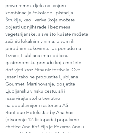
pravo remek djelo na tanjuru 
kombinacija čokolade i pistacija. 
Štruklje
, kao i variva (koja možete 
pojesti uz njih) rade i bez mesa, 
vegetarijanske, a sve što kušate možete 
začiniti lokalnim vinima, pivom ili 
prirodnim sokovima.  Uz ponudu na  
Tržnici, Ljubljana ima i odličnu 
gastronomsku ponudu koju možete 
doživjeti kroz čitav niz festivala. Ove 
jeseni tako ne propustite Ljubljana 
Gourmet, Martinovanje, posjetite 
Ljubljansku vinsku cestu, ali i 
rezervirajte stol u trenutno 
najpopularnijem restoranu AS 
Boutique Hotelu Jaz by Ana Roš 
(otvorenje 12. listopada) popularne 
chefice Ane Roš čija je Pekarna Ana u 