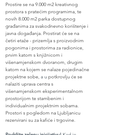
Prostire se na 9.000 m2 kreativnog 
prostora s pratećim programima, te 
novih 8.000 m2 parka dostupnog 
građanima za svakodnevno korištenje i 
javna događanja. Prostirat će se na 
četiri etaže - prizemlja s proizvodnim 
pogonima i prostorima za radionice, 
prvim katom s knjižnicom i 
višenamjenskom dvoranom, drugim 
katom na kojem se nalaze pojedinačne 
projektne sobe, 
a u
 potkrovlju će se 
nalaziti uprava centra s 
višenamjenskom eksperimentalnom 
prostorijom te stambenim i 
individualnim projektnim sobama. 
Prostori s pogledom na Ljubljanicu 
rezervirani su za kafiće i trgovine. 
Podržite zelenu inicijativu! 
Kad je 