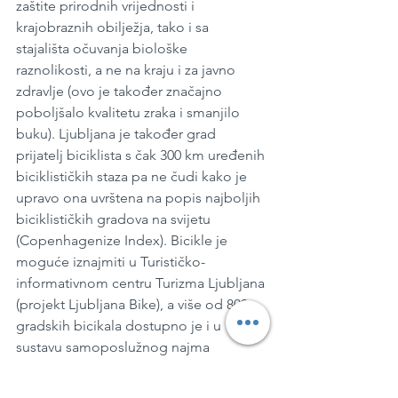
zaštite prirodnih vrijednosti i 
krajobraznih obilježja, tako i sa 
stajališta očuvanja biološke 
raznolikosti, a ne na kraju i za javno 
zdravlje (ovo je također značajno 
poboljšalo kvalitetu zraka i smanjilo 
buku). Ljubljana je također grad 
prijatelj biciklista s čak 300 km uređenih 
biciklističkih staza pa ne čudi kako je 
upravo ona uvrštena na popis najboljih 
biciklističkih gradova na svijetu 
(Copenhagenize Index). Bicikle je 
moguće iznajmiti u Turističko-
informativnom centru Turizma Ljubljana 
(projekt Ljubljana Bike), a više od 800 
gradskih bicikala dostupno je i u 
sustavu samoposlužnog najma 
BicikeLJ
 koji ima više od 80 postaja u 
svim dijelovima grada. Iznenadit ćete 