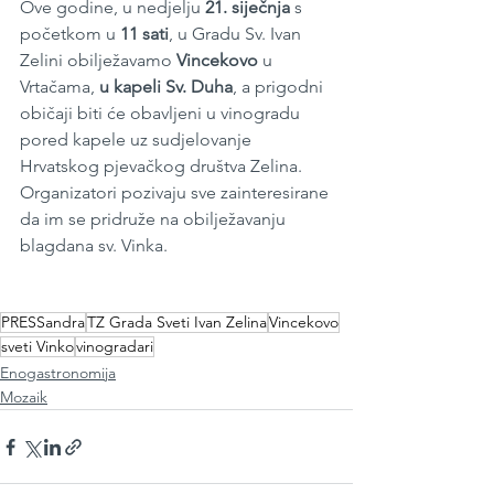
Ove godine, u nedjelju 
21. siječnja
 s 
početkom u 
11 sati
, u Gradu Sv. Ivan 
Zelini obilježavamo 
Vincekovo 
u 
Vrtačama, 
u kapeli Sv. Duha
, a prigodni 
običaji biti će obavljeni u vinogradu 
pored kapele uz sudjelovanje 
Hrvatskog pjevačkog društva Zelina.  
Organizatori pozivaju sve zainteresirane 
da im se pridruže na obilježavanju 
blagdana sv. Vinka.
PRESSandra
TZ Grada Sveti Ivan Zelina
Vincekovo
sveti Vinko
vinogradari
Enogastronomija
Mozaik