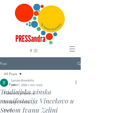
Post
All Posts
Sandra Brambilla
All Posts
Jan 17, 2024
1 min read
Tradicijska vinska
Kultura & umjetnost
manifestacija Vincekovo u
Enogastronomija
Svetom Ivanu Zelini
Moda