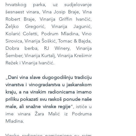
hrvatskog parka, uz sudjelovanje 
šesnaest vinara, Vina Josip Braje, Vina 
Robert Braje, Vinarija Griffin Ivančić, 
Željko Gregorić, Vinarija Jagunić, 
Kolarić Coletti, Podrum Mladina, Vino 
Sirovica, Vinarija Šoškić, Tomac & Bajda, 
Dobra berba, RJ Winery, Vinarija 
Šember, Vinarija Kurtalj, Vinarija Krešimir 
Režek i Vinarija Ivančić.
„
Dani vina slave dugogodišnju tradiciju 
vinarstva i vinogradarstva u jaskanskom 
kraju, a na vinskim radionicama imamo 
priliku pokazati svu raskoš ponude naše 
male, ali snažne vinske regije
“, ističe u 
ime vinara Žara Malić iz Podruma 
Mladina.
Vinske radionice namijenjene su svim 