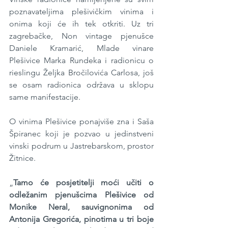
poznavateljima plešivičkim vinima i 
onima koji će ih tek otkriti. Uz tri 
zagrebačke, Non vintage pjenušce 
Daniele Kramarić, Mlade vinare 
Plešivice Marka Rundeka i radionicu o 
rieslingu Željka Bročilovića Carlosa, još 
se osam radionica održava u sklopu 
same manifestacije.
O vinima Plešivice ponajviše zna i Saša 
Špiranec koji je pozvao u jedinstveni 
vinski podrum u Jastrebarskom, prostor 
Žitnice.
„
Tamo će posjetitelji moći učiti o 
odležanim pjenušcima Plešivice od 
Monike Neral, sauvignonima od 
Antonija Gregorića, pinotima u tri boje 