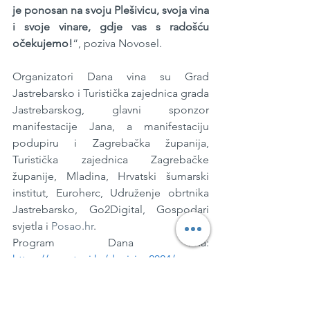
je ponosan na svoju Plešivicu, svoja vina 
i svoje vinare, gdje vas s radošću 
očekujemo!
“, poziva Novosel.
Organizatori Dana vina su Grad 
Jastrebarsko i Turistička zajednica grada 
Jastrebarskog, glavni sponzor 
manifestacije Jana, a manifestaciju 
podupiru i Zagrebačka županija, 
Turistička zajednica Zagrebačke 
županije, Mladina, Hrvatski šumarski 
institut, Euroherc, Udruženje obrtnika 
Jastrebarsko, Go2Digital, Gospodari 
svjetla i 
Posao.hr
.
Program Dana vina: 
https://www.tzgj.hr/danivina2024/
PRESSandra
Jastrebarsko
Petra Masnec
dani vina
dvorac Erdödy
Enogastronomija