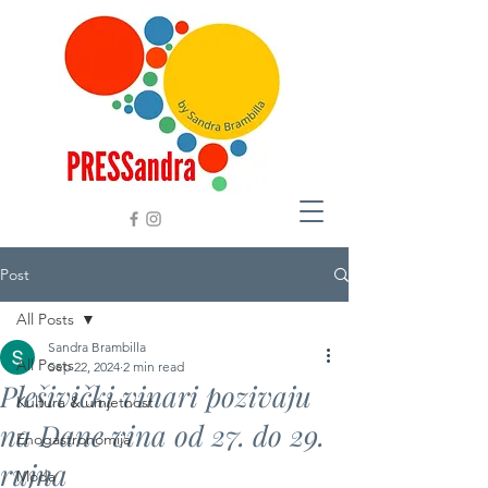
Post
All Posts
Sandra Brambilla
All Posts
Sep 22, 2024
2 min read
Plešivički vinari pozivaju
Kultura & umjetnost
na Dane vina od 27. do 29.
Enogastronomija
rujna
Moda