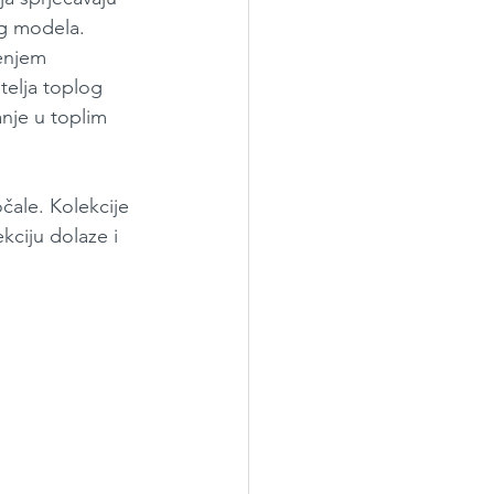
og modela. 
enjem 
telja toplog 
nje u toplim 
čale. Kolekcije 
ciju dolaze i 