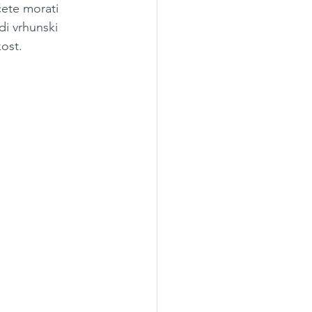
ćete morati 
di vrhunski 
kost.