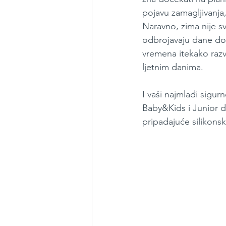
pojavu zamagljivanja
Naravno, zima nije s
odbrojavaju dane do s
vremena itekako razv
ljetnim danima.
I vaši najmlađi sigu
Baby&Kids i Junior d
pripadajuće silikonsk