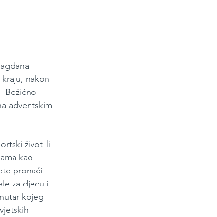
blagdana 
 kraju, nakon 
  Božićno 
 na adventskim 
tski život ili 
alama kao 
ete pronaći 
le za djecu i 
unutar kojeg 
vjetskih 