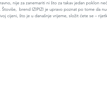
vno, nije za zanemariti ni što za takav jedan poklon ne
u. Štoviše,  brend IZIPIZI je upravo poznat po tome da nu
voj cijeni, što je u današnje vrijeme, složit ćete se – rijet