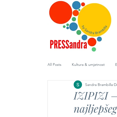
All Posts
Kultura & umjetnost
E
Sandra Brambilla
D
Diplomacija
IZIPIZI –
najljepše