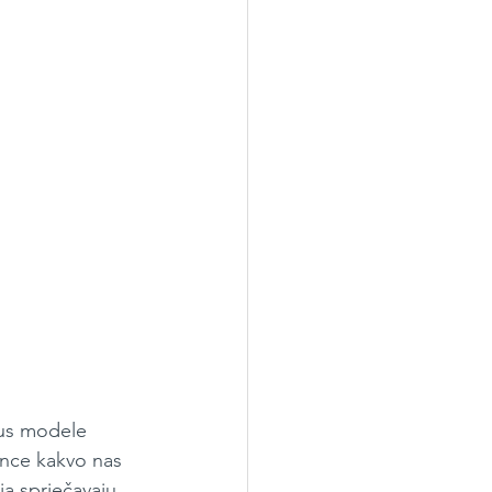
lus modele 
sunce kakvo nas 
ja sprječavaju 