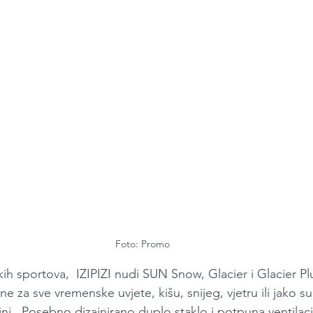
Foto: Promo
skih sportova,  IZIPIZI nudi SUN Snow, Glacier i Glacier P
ne za sve vremenske uvjete, kišu, snijeg, vjetru ili jako 
ni.  Posebno dizajnirano duplo staklo i potpuna ventilaci