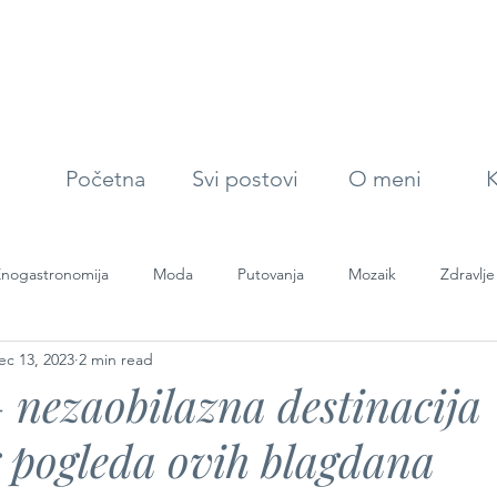
Početna
Svi postovi
O meni
K
nogastronomija
Moda
Putovanja
Mozaik
Zdravlje
ec 13, 2023
2 min read
 nezaobilazna destinacija
g pogleda ovih blagdana