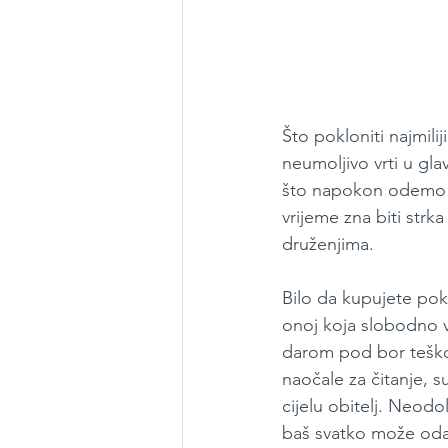
Što pokloniti najmili
neumoljivo vrti u gl
što napokon odemo k
vrijeme zna biti strk
druženjima.
Bilo da kupujete poklo
onoj koja slobodno vr
darom pod bor teško 
naočale za čitanje, s
cijelu obitelj. Neodol
baš svatko može odabr