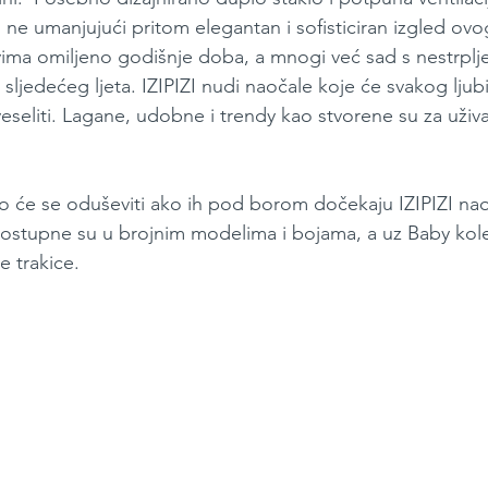
, ne umanjujući pritom elegantan i sofisticiran izgled ov
vima omiljeno godišnje doba, a mnogi već sad s nestrplj
ljedećeg ljeta. IZIPIZI nudi naočale koje će svakog ljubi
eseliti. Lagane, udobne i trendy kao stvorene su za uživa
rno će se oduševiti ako ih pod borom dočekaju IZIPIZI nao
ostupne su u brojnim modelima i bojama, a uz Baby kolek
e trakice.