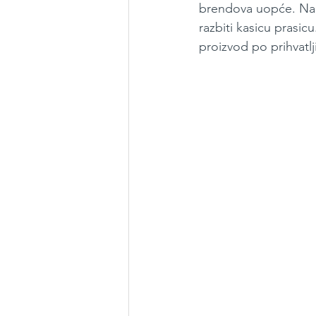
brendova uopće. Nara
razbiti kasicu prasic
proizvod po prihvatlji