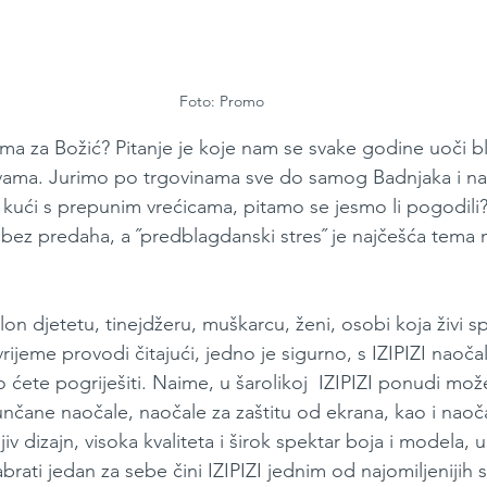
Foto: Promo
jima za Božić? Pitanje je koje nam se svake godine uoči 
avama. Jurimo po trgovinama sve do samog Badnjaka i na
ući s prepunim vrećicama, pitamo se jesmo li pogodili?
a bez predaha, a ˝predblagdanski stres˝ je najčešća tema
n djetetu, tinejdžeru, muškarcu, ženi, osobi koja živi spor
ijeme provodi čitajući, jedno je sigurno, s IZIPIZI naoč
ćete pogriješiti. Naime, u šarolikoj  IZIPIZI ponudi mož
unčane naočale, naočale za zaštitu od ekrana, kao i naoča
jiv dizajn, visoka kvaliteta i širok spektar boja i modela, 
ati jedan za sebe čini IZIPIZI jednim od najomiljenijih s