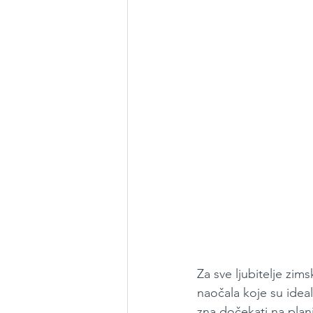
Za sve ljubitelje zim
naočala koje su ideal
zna dočekati na plani