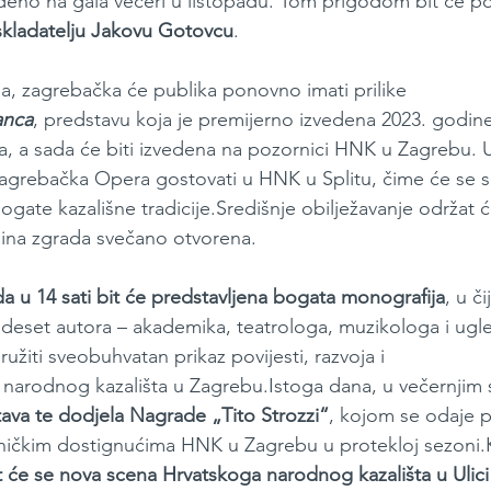
vedeno na gala večeri u listopadu. Tom prigodom bit će po
skladatelju Jakovu Gotovcu
.
ja, zagrebačka će publika ponovno imati prilike 
anca
, predstavu koja je premijerno izvedena 2023. godine
ra, a sada će biti izvedena na pozornici HNK u Zagrebu. U
grebačka Opera gostovati u HNK u Splitu, čime će se s
gate kazališne tradicije.Središnje obilježavanje održat 
dina zgrada svečano otvorena. 
da u 14 sati bit će predstavljena bogata monografija
, u č
deset autora – akademika, teatrologa, muzikologa i ugl
ružiti sveobuhvatan prikaz povijesti, razvoja i 
narodnog kazališta u Zagrebu.Istoga dana, u večernjim s
ava te dodjela Nagrade „Tito Strozzi“
,
kojom se odaje p
tničkim dostignućima HNK u Zagrebu u protekloj sezoni.
t će se nova scena Hrvatskoga narodnog kazališta u Ulici