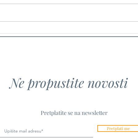
Hrvatsko-američki animirani
Od n
film The Milk of Life
Kako 
premijerno prikazan na
od na
uglednom Provincetown Film
Hrva
Festivalu
Ne propustite novosti
Pretplatite se na newsletter
Pretplati me