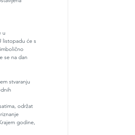
stavljena 
 u 
 listopadu će s 
imbolično 
će se na dan 
ijem stvaranju 
ednih 
atima, održat 
riznanje 
Krajem godine, 
 