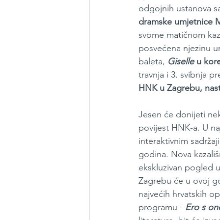
odgojnih ustanova sa
dramske umjetnice Mi
svome matičnom kazal
posvećena njezinu um
baleta, 
Giselle
 u kor
travnja i 3. svibnja 
HNK u Zagrebu, nastu
Jesen će donijeti nek
povijest HNK-a. U naj
interaktivnim sadržaji
godina. Nova kazališ
ekskluzivan pogled u
Zagrebu će u ovoj godi
najvećih hrvatskih o
programu - 
Ero s on