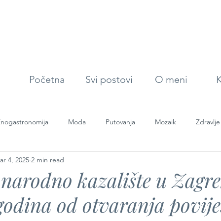
Početna
Svi postovi
O meni
K
nogastronomija
Moda
Putovanja
Mozaik
Zdravlje
ar 4, 2025
2 min read
narodno kazalište u Zagr
 godina od otvaranja povij