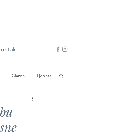
ontakt
Glazba
Ljepota
ebu
esne