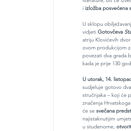
literature, bit će iz
i 
izložba posvećena 
U sklopu obilježavan
vidjeti 
Gotovčeva 
St
atriju Klovićevih dvo
ovom produkcijom za
povezati dva grada bo
kada je prije 130 go
U utorak, 14. listopa
sudjeluje gotovo dva
stručnjaka – koji će p
značenja Hrvatskoga 
će se 
svečana predst
najistaknutijim umje
u studenome, 
otvori