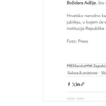
Božidara Adžije
, što
Hrvatsko narodno ka
jubileju, u kojem će 
institucija Republike
Foto: Press
PRESSandra
HNK Zagreb
Kultura & umjetnost
Mo