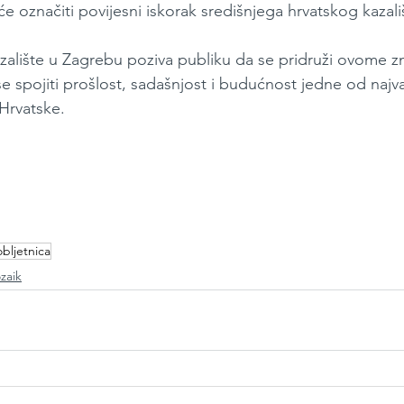
 će označiti povijesni iskorak središnjega hrvatskog kazali
zalište u Zagrebu poziva publiku da se pridruži ovome 
se spojiti prošlost, sadašnjost i budućnost jedne od najvaž
 Hrvatske.
obljetnica
zaik