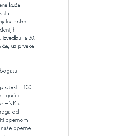
ena kuća 
vala 
ijalna soba 
enijih 
. izvedbu
, a 30. 
 će, uz prvake 
u bogatu 
 proteklih 130 
mogućiti 
ike.HNK u 
dnoga od 
iti opernom 
a naše operne 