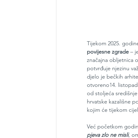
Tijekom 2025. godine
povijesne zgrade
 – 
značajna obljetnica 
potvrđuje njezinu va
djelo je bečkih arhi
otvoreno14. listopada
od stoljeća središnje
hrvatske kazališne 
kojim će tijekom cijel
Već početkom godine, 
pjeva zlo ne misli
, o