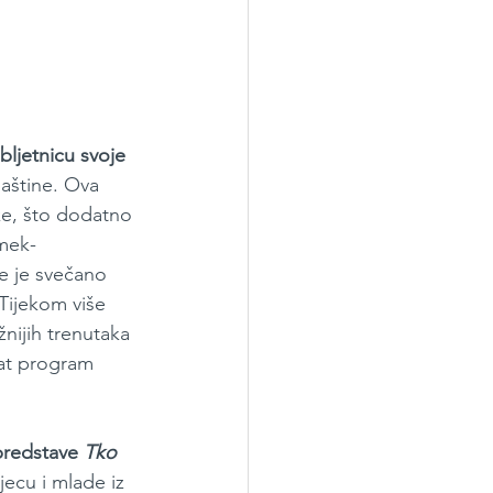
bljetnicu svoje 
baštine. Ova 
ke, što dodatno 
emek-
e je svečano 
Tijekom više 
nijih trenutaka 
at program 
predstave 
Tko 
ecu i mlade iz 