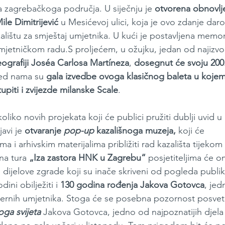
 zagrebačkoga područja. U siječnju je 
otvorena obnovlj
le Dimitrijević
 u Mesićevoj ulici, koja je ovo zdanje daro
ištu za smještaj umjetnika. U kući je postavljena memor
jetničkom radu.S proljećem, u ožujku, jedan od najizvođ
eografiji Joséa Carlosa Martíneza
,
 dosegnut će svoju 200
pred nama su 
gala izvedbe ovoga klasičnog baleta
u kojem
piti i zvijezde milanske Scale
.
oliko novih projekata koji će publici pružiti dublji uvid 
avi je 
otvaranje 
pop-up
 kazališnoga muzeja, 
koji će 
ma i arhivskim materijalima približiti rad kazališta tijekom
na tura 
„Iza zastora HNK u Zagrebu“ 
posjetiteljima će o
 dijelove zgrade koji su inače skriveni od pogleda publ
ni obilježiti i 
130 godina rođenja Jakova Gotovca
, je
pernih umjetnika. Stoga će se posebna pozornost posvet
oga svijeta
 Jakova Gotovca, jedno od najpoznatijih djel