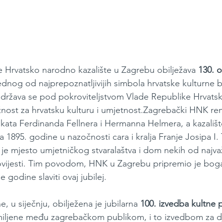
 Hrvatsko narodno kazalište u Zagrebu obilježava 
130. o
jednog od najprepoznatljivijih simbola hrvatske kulturne 
održava se pod pokroviteljstvom Vlade Republike Hrvats
žnost za hrvatsku kulturu i umjetnost.Zagrebački HNK r
tekata Ferdinanda Fellnera i Hermanna Helmera, a kazališt
 1895. godine u nazočnosti cara i kralja Franje Josipa I. 
 je mjesto umjetničkog stvaralaštva i dom nekih od najvaž
povijesti. Tim povodom, HNK u Zagrebu pripremio je bog
e godine slaviti ovaj jubilej. 
u siječnju, obilježena je jubilarna 
100. izvedba kultne 
miljene među zagrebačkom publikom, i to izvedbom za dj