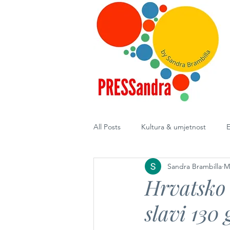
All Posts
Kultura & umjetnost
E
Sandra Brambilla
M
Diplomacija
Hrvatsko 
slavi 130