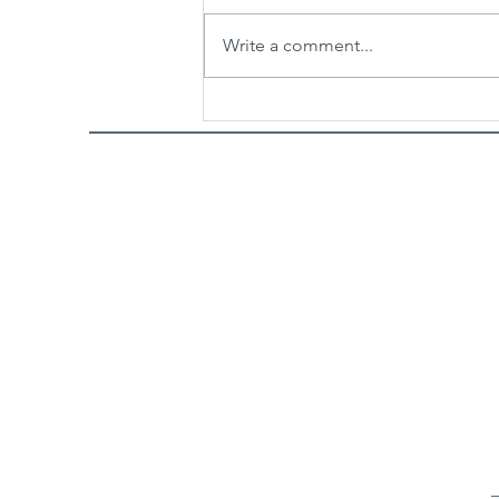
Write a comment...
25 godina nakon nastanka,
Oscarom® nagrađena „Ničija
zemlja“ Danisa Tanovića u
restauriranoj verziji zatvara
32. Sarajevo Film Festival