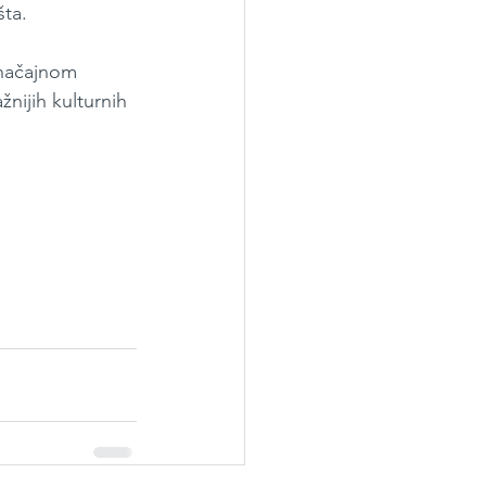
šta.
značajnom 
nijih kulturnih 