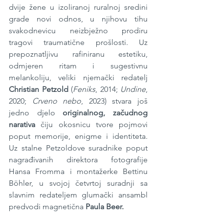
dvije žene u izoliranoj ruralnoj sredini 
grade novi odnos, u njihovu tihu 
svakodnevicu neizbježno prodiru 
tragovi traumatične prošlosti. Uz 
prepoznatljivu rafiniranu estetiku, 
odmjeren ritam i sugestivnu 
melankoliju, veliki njemački redatelj 
Christian Petzold
 (
Feniks
, 2014; 
Undine
, 
2020; 
Crveno nebo
, 2023) stvara još 
jedno djelo 
originalnog, začudnog 
narativa
 čiju okosnicu tvore pojmovi 
poput memorije, enigme i identiteta. 
Uz stalne Petzoldove suradnike poput 
nagrađivanih direktora fotografije 
Hansa Fromma i montažerke Bettinu 
Böhler, u svojoj četvrtoj suradnji sa 
slavnim redateljem glumački ansambl 
predvodi magnetična 
Paula Beer.