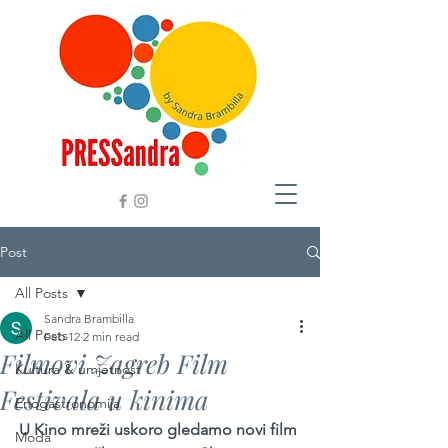
Post
All Posts
Sandra Brambilla
All Posts
Feb 12
2 min read
Filmovi Zagreb Film
Kultura & umjetnost
Festivala u kinima
Enogastronomija
U Kino mreži uskoro gledamo novi film 
Moda