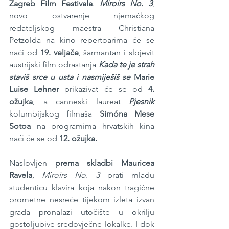
Zagreb Film Festivala
. 
Miroirs No. 3
, 
novo ostvarenje njemačkog 
redateljskog maestra Christiana 
Petzolda na kino repertoarima će se 
naći od
 19. veljače
, šarmantan i slojevit 
austrijski film odrastanja 
Kada te je strah 
staviš srce u usta i nasmiješiš se 
Marie 
Luise Lehner
 prikazivat će se od 
4. 
ožujka
, a canneski laureat 
Pjesnik
kolumbijskog filmaša
 Simóna Mese 
Sotoa
 na programima hrvatskih kina 
naći će se od 
12. ožujka.
Naslovljen 
prema skladbi Mauricea 
Ravela
, 
Miroirs No. 3
 prati mladu 
studenticu klavira koja nakon tragične 
prometne nesreće tijekom izleta izvan 
grada pronalazi utočište u okrilju 
gostoljubive sredovječne lokalke. I dok 