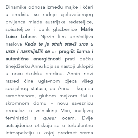
Dinamike odnosa između majke i kćeri 
u središtu su radnje cjelovečernjeg 
prvijenca mlade austrijske redateljice, 
spisateljice i punk glazbenice 
Marie 
Luise Lehner.
 Njezin film upečatljiva 
naslova 
Kada te je strah staviš srce u 
usta i nasmiješiš se
uz 
pregršt šarma i 
autentične energičnosti
 prati bečku 
tinejdžerku Annu koja se nastoji uklopiti 
u novu školsku sredinu. Annin novi 
razred čine uglavnom djeca višeg 
socijalnog statusa, pa Anna – koja sa 
samohranom, gluhom majkom živi u 
skromnom domu – novu saveznicu 
pronalazi u vršnjakinji Mari, inatljivoj 
feministici s 
queer
 ocem. Dvije 
autsajderice otiskuju se u turbulentnu 
introspekciju u kojoj predmet srama 