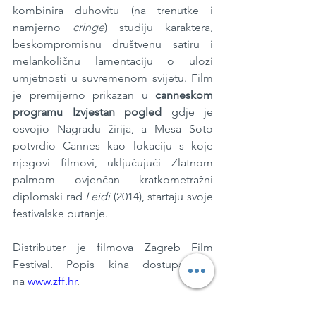
kombinira duhovitu (na trenutke i 
namjerno 
cringe
) studiju karaktera, 
beskompromisnu društvenu satiru i 
melankoličnu lamentaciju o ulozi 
umjetnosti u suvremenom svijetu. Film 
je premijerno prikazan u 
canneskom 
programu Izvjestan pogled
 gdje je 
osvojio Nagradu žirija, a Mesa Soto 
potvrdio Cannes kao lokaciju s koje 
njegovi filmovi, uključujući Zlatnom 
palmom ovjenčan kratkometražni 
diplomski rad 
Leidi
 (2014), startaju svoje 
festivalske putanje.
Distributer je filmova Zagreb Film 
Festival. Popis kina dostupan je 
na
www.zff.hr
.
Foto: Press