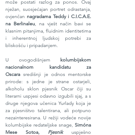
može postati razlog za ponos. Ovaj 
nježan, suosjećajan portret odrastanja, 
ovjenčan 
nagradama Teddy i C.I.C.A.E. 
na Berlinaleu
, na vješt način bavi se 
klasnim pitanjima, fluidnim identitetima 
i inherentnoj ljudskoj potrebi za 
bliskošću i pripadanjem.
U ovogodišnjem 
kolumbijskom 
nacionalnom kandidatu za 
Oscara
 središnji je odnos mentorske 
prirode: s jedne je strane ostarjeli, 
alkoholu sklon pjesnik Oscar čiji su 
literarni uspjesi odavno izgubili sjaj, a s 
druge njegova učenica Yurlady koja je 
za pjesništvo talentirana, ali potpuno 
nezainteresirana. U režiji vodeće novije 
kolumbijske redateljske snage, 
Simóna 
Mese Sotoa, 
Pjesnik
 uspješno 