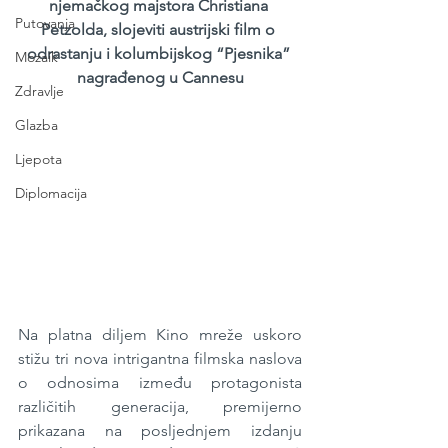
njemačkog majstora Christiana 
Putovanja
Petzolda, slojeviti austrijski film o 
odrastanju i kolumbijskog “Pjesnika” 
Mozaik
nagrađenog u Cannesu
Zdravlje
Glazba
Ljepota
Diplomacija
Na platna diljem Kino mreže uskoro 
stižu tri nova intrigantna filmska naslova 
o odnosima između protagonista 
različitih generacija, premijerno 
prikazana na posljednjem izdanju 