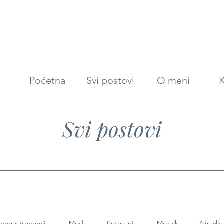
Početna
Svi postovi
O meni
K
Svi postovi
nogastronomija
Moda
Putovanja
Mozaik
Zdravlje