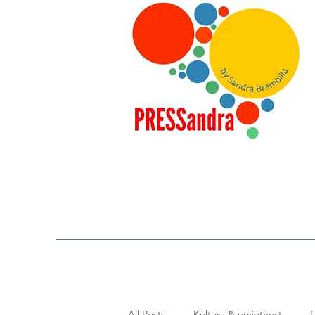
All Posts
Kultura & umjetnost
E