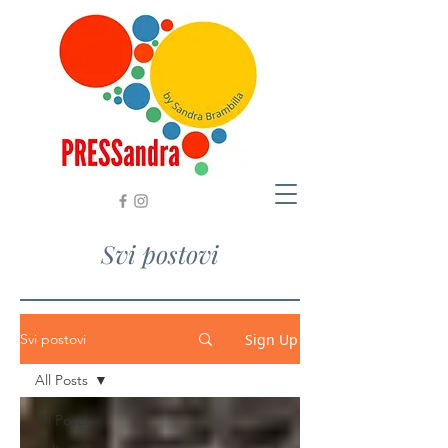
Svi postovi
Sign Up
Svi postovi
All Posts
All Posts