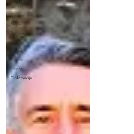
Kultura &
umjetnost
Enogastronomija
Moda
Putovanja
Mozaik
Zdravlje
Glazba
Ljepota
Diplomacija