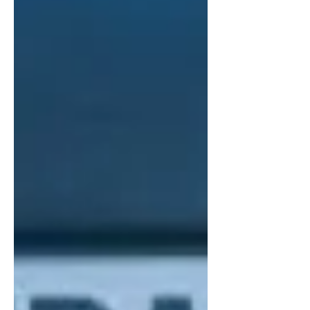
Fiolić. Pretpremijerna izvedba može se
pogledati već u utorak 7. srpnja u 21h.
„Francekova teta“, komedija hrvatskog
drama