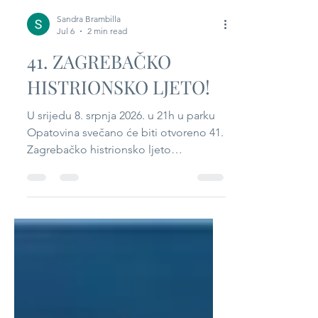
Sandra Brambilla
Jul 6
2 min read
41. ZAGREBAČKO
HISTRIONSKO LJETO!
U srijedu 8. srpnja 2026. u 21h u parku
Opatovina svečano će biti otvoreno 41.
Zagrebačko histrionsko ljeto
premijerom urnebesne komedije
„Francekova teta“ Nina Škrabea i Ivan-
Gorana Viteza, u režiji Ivan-Gorana
Viteza. U predstavi glume Dražen
Čuček, Jurica Marčec, Tea Šimić, Fran
Hercog, Ivan Grčić, Nancy Abdel Sakhi,
Tomislav Martić, Bogdan Ilić, Klara