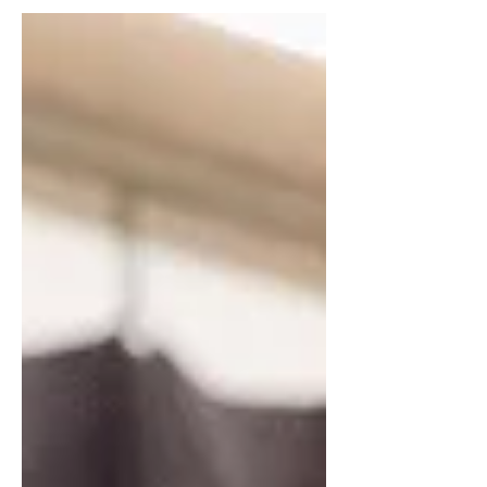
premijera filma Lijepa večer, lijep dan
redateljice Ivone Juka održana je sinoć
u tri, do posljednjeg mjesta, ispunjene
dvorane zagrebačkog Kaptol Boutique
Cinema. Film je nakon projekcije
ispraćen ovacijama, a snažne reakcije
publike podsjetile su zašto se o ovom
naslovu već mjesecima govori kao o
jednom od najvažnijih domaćih filmova
posljednjih godina. Projekciji su
nazočili članovi filmske