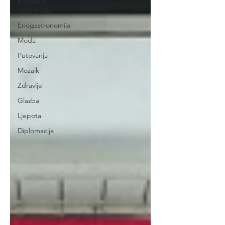
Kultura &
umjetnost
Enogastronomija
Moda
Putovanja
Mozaik
Zdravlje
Glazba
Ljepota
Diplomacija