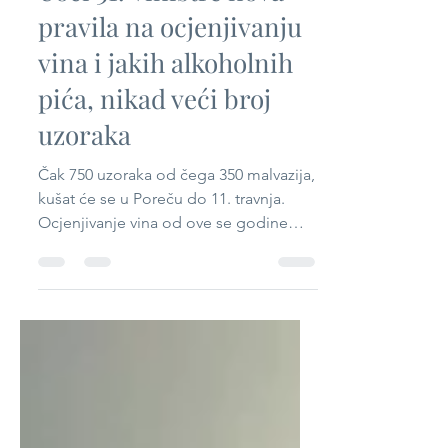
Uoči 31. Vinistre nova
pravila na ocjenjivanju
vina i jakih alkoholnih
pića, nikad veći broj
uzoraka
Čak 750 uzoraka od čega 350 malvazija,
kušat će se u Poreču do 11. travnja.
Ocjenjivanje vina od ove se godine
provodi po uzoru na...