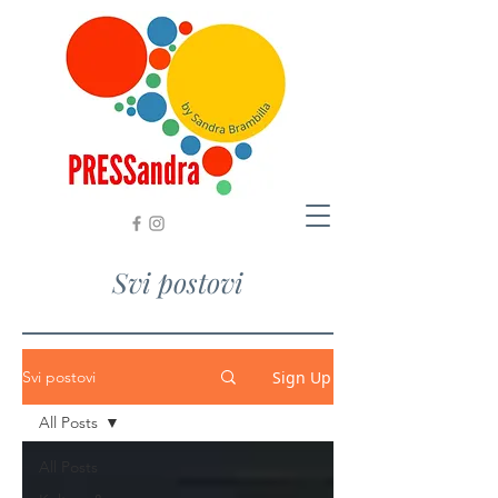
Svi postovi
Sign Up
Svi postovi
All Posts
All Posts