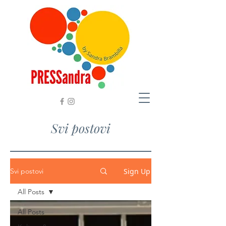
Svi postovi
Sign Up
Svi postovi
All Posts
All Posts