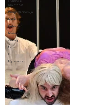
Kultura &
umjetnost
Enogastronomija
Moda
Putovanja
Mozaik
Zdravlje
Glazba
Ljepota
Diplomacija