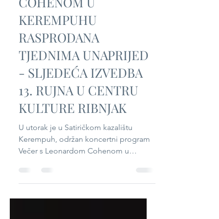
VEČER S LEONARDOM
COHENOM U
KEREMPUHU
RASPRODANA
TJEDNIMA UNAPRIJED
- SLJEDEĆA IZVEDBA
13. RUJNA U CENTRU
KULTURE RIBNJAK
U utorak je u Satiričkom kazalištu
Kerempuh, održan koncertni program
Večer s Leonardom Cohenom u
izvedbi Maje Posavec i Ivana Kapeca
koji je rasprodan tjednima unaprijed.
Publika je izvođače ispratila ovacijama,
a novu će priliku za doživljaj ovog