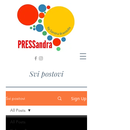
Svi postovi
Sign Up
Svi postovi
All Posts
All Posts