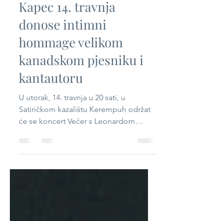
Apr 4
2 min read
Maja Posavec i Ivan
Kapec 14. travnja
donose intimni
hommage velikom
kanadskom pjesniku i
kantautoru
U utorak, 14. travnja u 20 sati, u
Satiričkom kazalištu Kerempuh održat
će se koncert Večer s Leonardom
Cohenom u izvedbi Maje Posavec i
Ivana Kapeca s bendom kojeg čine
vrhunski jazz glazbenici: Borko Rupena
(bubnjevi), Mario Bočić (saksofon) i
Jurica Štelma (kontrabas). Nakon