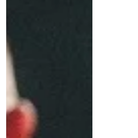
višegodišnjeg putovanja kroz opus
Leonarda Cohena, koje od 2017.
publiku osvaja intimom, poezijom i
nadahnutim interpretacijama, Maja
Posavec i Ivan Kapec vraćaju se u
Kerempuh s programom koji iz izve