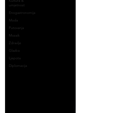
Kultura &
umjetnost
Enogastronomija
Moda
Putovanja
Mozaik
Zdravlje
Glazba
Ljepota
Diplomacija