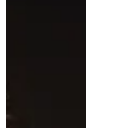
intimnog hommagea imati 13. rujna u
Centru kulture Ribnjak. Nakon
višegodišnjeg putovanja kroz opus
Leonarda Cohena, koje od 2017.
publiku osvaja intimom, poezijom i
nadahnutim interpretacijama, Maja
Posavec i Ivan Kapec uz b