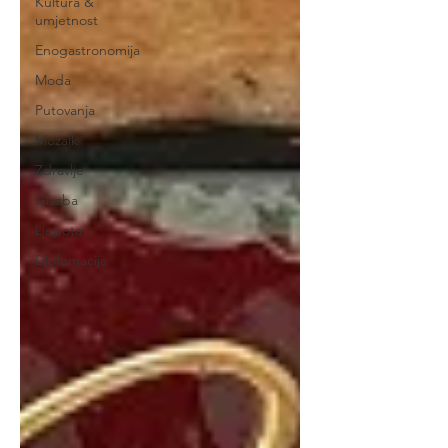
Kultura &
umjetnost
Enogastronomija
Moda
Putovanja
Mozaik
Zdravlje
Glazba
Ljepota
Diplomacija