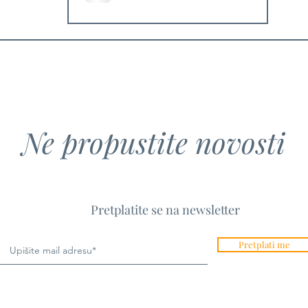
u koferima nosi odjeću
hrvatskih dizajnera
Ne propustite novosti
Pretplatite se na newsletter
Pretplati me