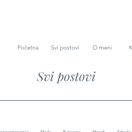
Početna
Svi postovi
O meni
K
Svi postovi
nogastronomija
Moda
Putovanja
Mozaik
Zdravlje