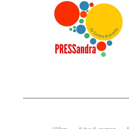
All Posts
Kultura & umjetnost
E