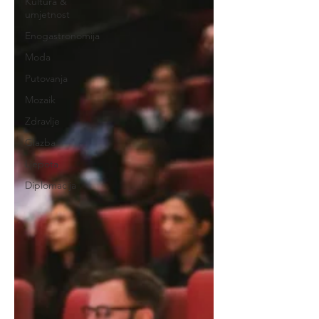
Kultura &
umjetnost
Enogastronomija
Moda
Putovanja
Mozaik
Zdravlje
Glazba
Ljepota
Diplomacija