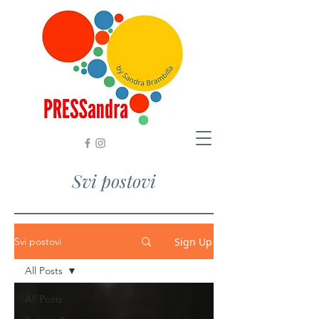
Svi postovi
Sign Up
Svi postovi
All Posts
All Posts