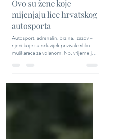
Sandra Brambilla
Sep 28, 2024
3 min read
Ovo su žene koje
mijenjaju lice hrvatskog
autosporta
Autosport, adrenalin, brzina, izazov –
riječi koje su oduvijek prizivale sliku
muškaraca za volanom. No, vrijeme je
da se ta slika...