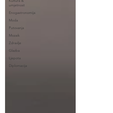
Kultura &
umjetnost
Enogastronomija
Moda
Putovanja
Mozaik
Zdravlje
Glazba
Ljepota
Diplomacija