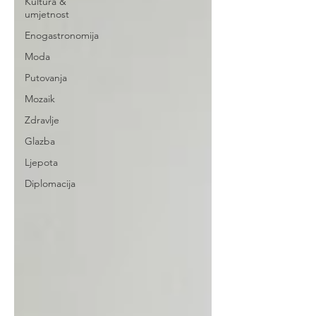
Kultura &
umjetnost
Enogastronomija
Moda
Putovanja
Mozaik
Zdravlje
Glazba
Ljepota
Diplomacija