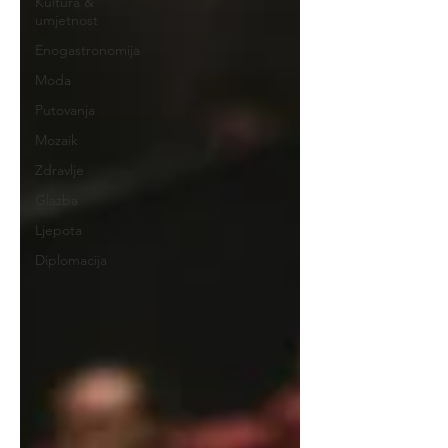
Kultura &
umjetnost
Enogastronomija
Moda
Putovanja
Mozaik
Zdravlje
Glazba
Ljepota
Diplomacija