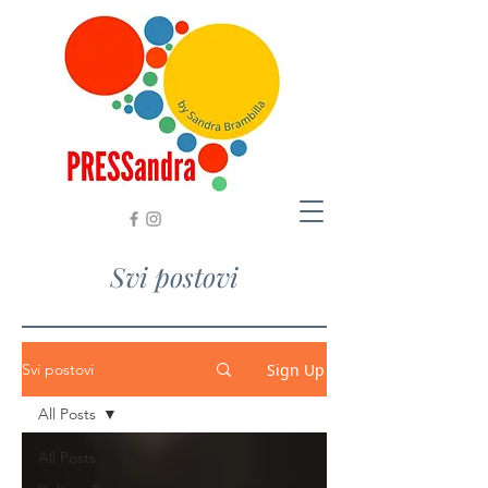
Svi postovi
Sign Up
Svi postovi
All Posts
All Posts