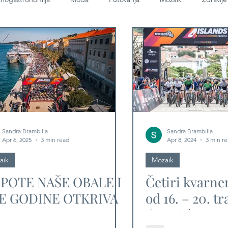
Sandra Brambilla
Sandra Brambilla
Apr 6, 2025
3 min read
Apr 8, 2024
3 min r
aik
Mozaik
EPOTE NAŠE OBALE I
Četiri kvarne
E GODINE OTKRIVA
od 16. – 20. tr
ISLANDS UTRKA
deveti će put 