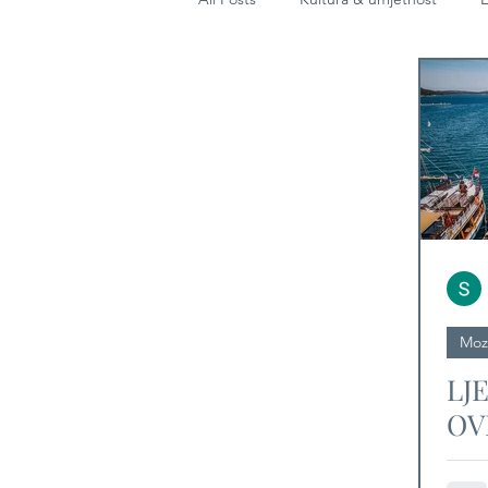
Diplomacija
Moz
LJ
OV
4 