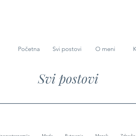
Početna
Svi postovi
O meni
K
Svi postovi
nogastronomija
Moda
Putovanja
Mozaik
Zdravlje