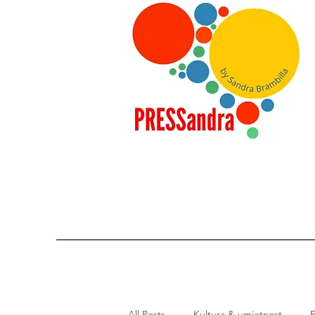
All Posts
Kultura & umjetnost
E