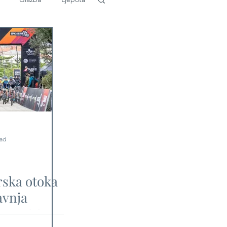
ead
rska otoka
avnja
ugostiti