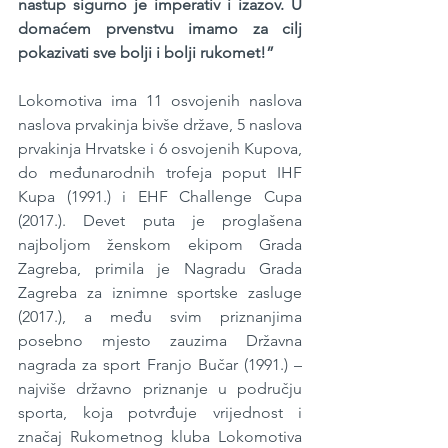
nastup sigurno je imperativ i izazov. U 
domaćem prvenstvu imamo za cilj 
pokazivati sve bolji i bolji rukomet!”
Lokomotiva ima 11 osvojenih naslova 
naslova prvakinja bivše države, 5 naslova 
prvakinja Hrvatske i 6 osvojenih Kupova, 
do međunarodnih trofeja poput IHF 
Kupa (1991.) i EHF Challenge Cupa 
(2017.). Devet puta je proglašena 
najboljom ženskom ekipom Grada 
Zagreba, primila je Nagradu Grada 
Zagreba za iznimne sportske zasluge 
(2017.), a među svim priznanjima 
posebno mjesto zauzima Državna 
nagrada za sport Franjo Bučar (1991.) – 
najviše državno priznanje u području 
sporta, koja potvrđuje vrijednost i 
značaj Rukometnog kluba Lokomotiva 