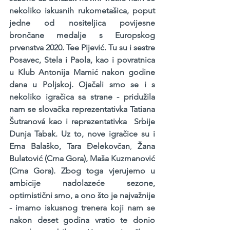
nekoliko iskusnih rukometašica, poput 
jedne od nositeljica povijesne 
brončane medalje s Europskog 
prvenstva 2020. Tee Pijević. Tu su i sestre 
Posavec, Stela i Paola, kao i povratnica 
u Klub Antonija Mamić nakon godine 
dana u Poljskoj. Ojačali smo se i s 
nekoliko igračica sa strane - pridužila 
nam se slovačka reprezentativka Tatiana 
Šutranová kao i reprezentativka  Srbije 
Dunja Tabak. Uz to, nove igračice su i 
Ema Balaško, Tara Đelekovčan
, 
Žana 
Bulatović (Crna Gora), Maša Kuzmanović 
(Crna Gora). Zbog toga vjerujemo u 
ambicije nadolazeće sezone, 
optimistični smo, a ono što je najvažnije 
- imamo iskusnog trenera koji nam se 
nakon deset godina vratio te donio 