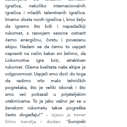
igračica, nekoliko internacionalnih 
igračica i mladih talentiranih igračica. 
Imamo dosta novih igračica i, kroz želju 
da igramo što brži i napadačkiji 
rukomet, s razvojem sezone ostvarit 
ćemo energičnu, čvrstu i povezanu 
ekipu. Nadam se da ćemo to uspjeti 
napraviti na način kakav svi želimo, da 
Lokomotiva igra brzi, atraktivan 
rukomet. Glavna kvaliteta naše ekipe je 
odgovornost. Uspjeli smo doći do toga 
da radimo vrlo malo tehničkih 
pogrešaka, što je veliki iskorak i što 
smo već pokazali u prijateljskim 
utakmicama. To je jako važno jer se u 
ženskom rukometu takve pogreške 
često događaju!”
 – izjavio je trener 
Silvio Ivandija i dodao: “
Europski 