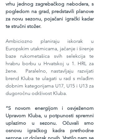
vrhu jednog zagrebačkog nebodera, s 
pogledom na grad, predstavili planove 
za novu sezonu, pojačani igrački kadar 
te stručni stožer.
Ambiciozno planiraju iskorak u 
Europskim utakmicama, jačanje i širenje 
baze rukometašica svih selekcija te 
hrabru borbu u Hrvatskoj u 1. HRL za 
žene.  Paralelno, nastavljaju razvijati 
brend Kluba te ulagati u rad s mlađim 
dobnim kategorijama U17, U15 i U13 za 
dugoročnu održivost Kluba.
“S novom energijom i osvježenom 
Upravom Kluba, u potpunosti spremni 
uplazimo u sezonu. Očuvali smo 
osnovu igračkog kadra prethodne 
sezone uz dolazak novih. Vratilo nam se 