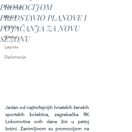
PROMOCIJOM
Putovanja
PREDSTAVIO PLANOVE I
Mozaik
POJAČANJA ZA NOVU
Zdravlje
SEZONU
Glazba
Ljepota
Diplomacija
Jedan od najtrofejnijih hrvatskih ženskih 
sportskih kolektiva, zagrebačka RK 
Lokomotiva ovih dana živi u petoj 
brzini. Zanimljivom su promocijom na 