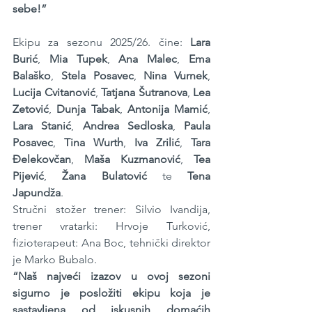
sebe!”
Ekipu za sezonu 2025/26. čine: 
Lara 
Burić
, 
Mia Tupek
, 
Ana Malec
, 
Ema 
Balaško
, 
Stela Posavec
, 
Nina Vurnek
, 
Lucija Cvitanović
, 
Tatjana Šutranova
, 
Lea 
Zetović
, 
Dunja Tabak
, 
Antonija Mamić
, 
Lara Stanić
, 
Andrea Sedloska
, 
Paula 
Posavec
, 
Tina Wurth
, 
Iva Zrilić
, 
Tara 
Đelekovčan
, 
Maša Kuzmanović
, 
Tea 
Pijević
, 
Žana Bulatović
 te 
Tena 
Japundža
.
Stručni stožer trener: Silvio Ivandija, 
trener vratarki: Hrvoje Turković, 
fizioterapeut: Ana Boc, tehnički direktor 
je Marko Bubalo.
“Naš najveći izazov u ovoj sezoni 
sigurno je posložiti ekipu koja je 
sastavljena od iskusnih domaćih 