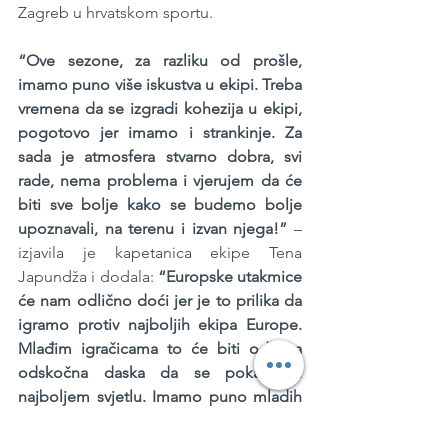
Zagreb u hrvatskom sportu.
“Ove sezone, za razliku od prošle, 
imamo puno više iskustva u ekipi. Treba 
vremena da se izgradi kohezija u ekipi, 
pogotovo jer imamo i strankinje. Za 
sada je atmosfera stvarno dobra, svi 
rade, nema problema i vjerujem da će 
biti sve bolje kako se budemo bolje 
upoznavali, na terenu i izvan njega!”
 – 
izjavila je kapetanica ekipe Tena 
Japundža i dodala: 
“Europske utakmice 
će nam odlično doći jer je to prilika da 
igramo protiv najboljih ekipa Europe. 
Mlađim igračicama to će biti odlična 
odskočna daska da se pokažu u 
najboljem svjetlu. Imamo puno mladih 
talenata i vjerujem da svojim radom i 
upornošću mogu dogurati daleko. 