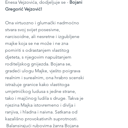
Enesa Vejzovića, dodjeljuje se - 
Bojani 
Gregorić Vejzović! 
Ona virtuozno i glumački nadmoćno 
stvara svoj svijet posesivne, 
narcisoidne, ali nesretne i izgubljene 
majke koja se ne može i ne zna 
pomiriti s odrastanjem vlastitog 
djeteta, s njegovim napuštanjem 
roditeljskog gnijezda. Bojana se, 
gradeći ulogu Majke, vješto poigrava 
realnim i surealnim, ona hrabro scenski 
istražuje granice kako vlastitoga 
umjetničkog ludusa s jedne strane, 
tako i majčinog ludila s druge. Takva je 
njezina Majka istovremeno i divlja i 
ranjiva, i hladna i naivna. Satkana od 
kazališno provokativnih suprotnosti. 
Balansirajući rubovima žanra Bojana 