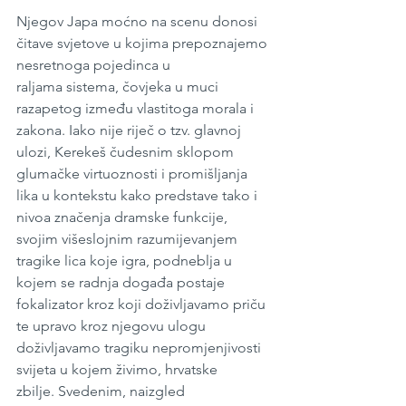
Njegov Japa moćno na scenu donosi 
čitave svjetove u kojima prepoznajemo 
nesretnoga pojedinca u 
raljama sistema, čovjeka u muci 
razapetog između vlastitoga morala i 
zakona. Iako nije riječ o tzv. glavnoj 
ulozi, Kerekeš čudesnim sklopom 
glumačke virtuoznosti i promišljanja 
lika u kontekstu kako predstave tako i 
nivoa značenja dramske funkcije, 
svojim višeslojnim razumijevanjem 
tragike lica koje igra, podneblja u 
kojem se radnja događa postaje 
fokalizator kroz koji doživljavamo priču 
te upravo kroz njegovu ulogu 
doživljavamo tragiku nepromjenjivosti 
svijeta u kojem živimo, hrvatske 
zbilje. Svedenim, naizgled 