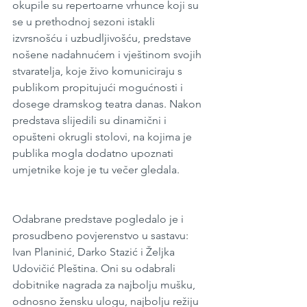
okupile su repertoarne vrhunce koji su 
se u prethodnoj sezoni istakli 
izvrsnošću i uzbudljivošću, predstave 
nošene nadahnućem i vještinom svojih 
stvaratelja, koje živo komuniciraju s 
publikom propitujući mogućnosti i 
dosege dramskog teatra danas. Nakon 
predstava slijedili su dinamični i 
opušteni okrugli stolovi, na kojima je 
publika mogla dodatno upoznati 
umjetnike koje je tu večer gledala. 
Odabrane predstave pogledalo je i 
prosudbeno povjerenstvo u sastavu: 
Ivan Planinić, Darko Stazić i Željka 
Udovičić Pleština. Oni su odabrali 
dobitnike nagrada za najbolju mušku, 
odnosno žensku ulogu, najbolju režiju 