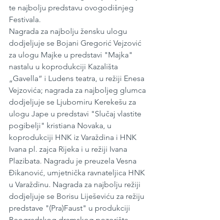
te najbolju predstavu ovogodišnjeg 
Festivala.                   
Nagrada za najbolju žensku ulogu 
dodjeljuje se Bojani Gregorić Vejzović 
za ulogu Majke u predstavi "Majka" 
nastalu u koprodukciji Kazališta 
„Gavella“ i Ludens teatra, u režiji Enesa 
Vejzovića; nagrada za najboljeg glumca 
dodjeljuje se Ljubomiru Kerekešu za 
ulogu Jape u predstavi "Slučaj vlastite 
pogibelji" kristiana Novaka, u 
koprodukciji HNK iz Varaždina i HNK 
Ivana pl. zajca Rijeka i u režiji Ivana 
Plazibata. Nagradu je preuzela Vesna 
Đikanović, umjetnička ravnateljica HNK 
u Varaždinu. Nagrada za najbolju režiji 
dodjeljuje se Borisu Liješeviću za režiju 
predstave "(Pra)Faust" u produkciji 
Beogradskog dramskog pozorišta. 