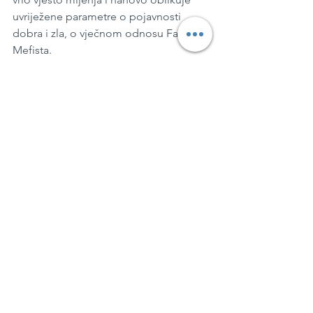
uvriježene parametre o pojavnosti 
dobra i zla, o vječnom odnosu Fausta i 
Mefista.
Najbolja predstava
Nagradu 37. Gavelliih večeri za najbolju 
predstavu u cjelini dodjeljujemo 
predstavi “Ćelava pjevačica” Eugena 
Ionesco-a u produkciji Centra za 
kulturu Tivat, u, nažalost zadnjoj režiji 
velikana teatarske umjetnosti - Jagoša 
Markovića.Transponiranje originalnog 
teksta apsurdističkog klasika u 
specifični jezični idiom; očuđeno 
evociranje minulih vremena 
mediteranskog života, nadahnuta 
grotesknost glumačkog ansambla, 
vibrantna ritmičnost i dinamičnost 