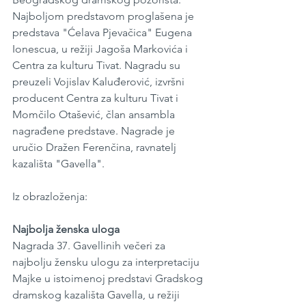
Najboljom predstavom proglašena je 
predstava "Ćelava Pjevačica" Eugena 
Ionescua, u režiji Jagoša Markovića i 
Centra za kulturu Tivat. Nagradu su 
preuzeli Vojislav Kaluđerović, izvršni 
producent Centra za kulturu Tivat i 
Momčilo Otašević, član ansambla 
nagrađene predstave. Nagrade je 
uručio Dražen Ferenčina, ravnatelj 
kazališta "Gavella".
Iz obrazloženja: 
Najbolja ženska uloga
Nagrada 37. Gavellinih večeri za 
najbolju žensku ulogu za interpretaciju 
Majke u istoimenoj predstavi Gradskog 
dramskog kazališta Gavella, u režiji 