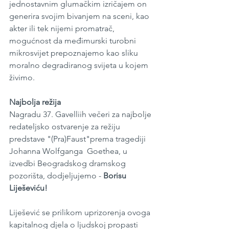
jednostavnim glumačkim izričajem on 
generira svojim bivanjem na sceni, kao 
akter ili tek nijemi promatrač, 
mogućnost da međimurski turobni 
mikrosvijet prepoznajemo kao sliku 
moralno degradiranog svijeta u kojem 
živimo.
Najbolja režija
Nagradu 37. Gavelliih večeri za najbolje 
redateljsko ostvarenje za režiju 
predstave "(Pra)Faust"prema tragediji 
Johanna Wolfganga  Goethea, u 
izvedbi Beogradskog dramskog 
pozorišta, dodjeljujemo - 
Borisu 
Liješeviću!
Liješević se prilikom uprizorenja ovoga 
kapitalnog djela o ljudskoj propasti 