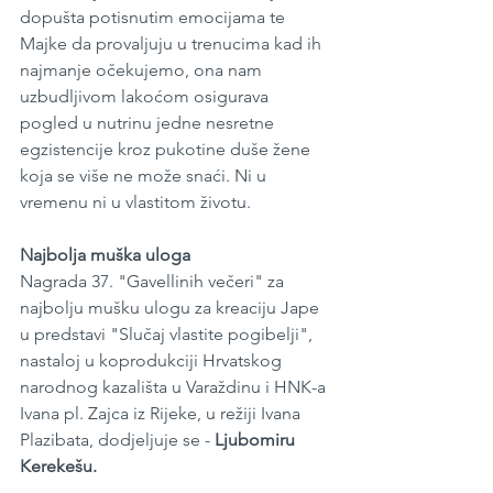
dopušta potisnutim emocijama te 
Majke da provaljuju u trenucima kad ih 
najmanje očekujemo, ona nam 
uzbudljivom lakoćom osigurava 
pogled u nutrinu jedne nesretne 
egzistencije kroz pukotine duše žene 
koja se više ne može snaći. Ni u 
vremenu ni u vlastitom životu.
Najbolja muška uloga 
Nagrada 37. "Gavellinih večeri" za 
najbolju mušku ulogu za kreaciju Jape 
u predstavi "Slučaj vlastite pogibelji", 
nastaloj u koprodukciji Hrvatskog 
narodnog kazališta u Varaždinu i HNK-a 
Ivana pl. Zajca iz Rijeke, u režiji Ivana 
Plazibata, dodjeljuje se - 
Ljubomiru 
Kerekešu.