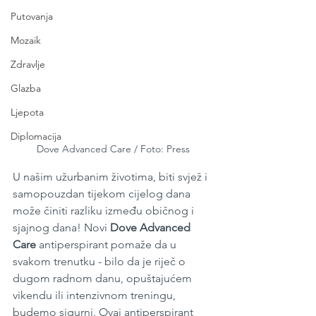
Putovanja
Mozaik
Zdravlje
Glazba
Ljepota
Diplomacija
Dove Advanced Care / Foto: Press
U našim užurbanim životima, biti svjež i 
samopouzdan tijekom cijelog dana 
može činiti razliku između običnog i 
sjajnog dana! Novi
 Dove Advanced 
Care
 antiperspirant pomaže da u 
svakom trenutku - bilo da je riječ o 
dugom radnom danu, opuštajućem 
vikendu ili intenzivnom treningu, 
budemo sigurni. Ovaj antiperspirant 