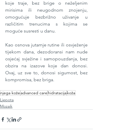
koje traje, bez brige o neželjenim 
mirisima ili neugodnom znojenju, 
omogućuje bezbrižno uživanje u 
različitim trenucima s kojima se 
moguće susresti u danu. 
Kao osnova jutarnje rutine ili osvježenje 
tijekom dana, dezodoransi nam nude 
osjećaj svježine i samopouzdanja, bez 
obzira na izazove koje dan donosi. 
Ovaj, uz sve to, donosi sigurnost, bez 
kompromisa, bez briga.
njega kože
advanced care
hidratacija
koža
Ljepota
Mozaik