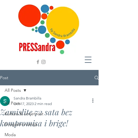
Post
All Posts
Sandra Brambilla
All Posts
Oct 17, 2023
2 min read
Zamislite 72 sata bez
Kultura & umjetnost
kompromisa i brige!
Enogastronomija
Moda