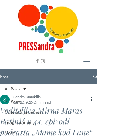
Post
All Posts
Sandra Brambilla
All Posts
Jan 22, 2025
2 min read
Voditeljica Mirna Maras
Kultura & umjetnost
Batinić u 44. epizodi
Enogastronomija
podcasta „Mame kod Lane“
Moda