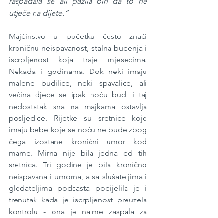
raspadala se ali pazila bih da to ne 
utječe na dijete.“
Majčinstvo u početku često znači 
kroničnu neispavanost, stalna buđenja i 
iscrpljenost koja traje mjesecima. 
Nekada i godinama. Dok neki imaju 
malene budilice, neki spavalice, ali 
većina djece se ipak noću budi i taj 
nedostatak sna na majkama ostavlja 
posljedice. Rijetke su sretnice koje 
imaju bebe koje se noću ne bude zbog 
čega izostane kronični umor kod 
mame. Mirna nije bila jedna od tih 
sretnica. Tri godine je bila kronično 
neispavana i umorna, a sa slušateljima i 
gledateljima podcasta podijelila je i 
trenutak kada je iscrpljenost preuzela 
kontrolu - ona je naime zaspala za 