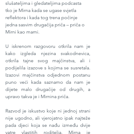
slušateljima i gledateljima podcasta 
tko je Mirna kada se ugase svjetla 
reflektora i kada tog trena počinje 
jedna sasvim drugačija priča – priča o 
Mirni kao mami.
U iskrenom razgovoru otkrila nam je 
kako izgleda njezina svakodnevica, 
otkrila tajne svog majčinstva, ali i 
podijelila izazove s kojima se susretala. 
Izazovi majčinstva odjednom postanu 
puno veći kada saznamo da nam je 
dijete malo drugačije od drugih, a 
upravo takva je i Mirnina priča.
Razvod je iskustvo koje ni jednoj strani 
nije ugodno, ali vjerojatno ipak najteže 
pada djeci koja se nađu između dvije 
vatre vlastitih roditelja. Mirna je 