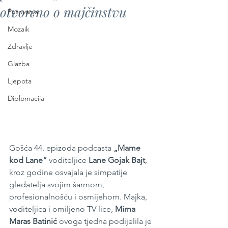
otvoreno o majčinstvu
Putovanja
Mozaik
Zdravlje
Glazba
Ljepota
Diplomacija
Gošća 44. epizoda podcasta 
„Mame 
kod Lane“
 voditeljice 
Lane Gojak Bajt
, 
kroz godine osvajala je simpatije 
gledatelja svojim šarmom, 
profesionalnošću i osmijehom. Majka, 
voditeljica i omiljeno TV lice, 
Mirna 
Maras Batinić
 ovoga tjedna podijelila je 