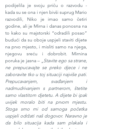
podijelila je svoju priču o razvodu - 
kada su se ona i njen bivši suprug Mario 
razvodili, Niko je imao samo četiri 
godine, ali je Mirna i danas ponosna na 
to kako su majstorski “odradili posao” 
budući da su oboje uspjeli staviti dijete 
na prvo mjesto, i misliti samo na njega, 
njegovu sreću i dobrobit. Mirnina 
poruka je jasna – „
Stavite ego sa strane, 
ne prepucavajte se preko djece i ne 
zaboravite tko u toj situaciji najviše pati. 
Prepucavanjem, svađanjem i 
nadmudrivanjem s partnerom, štetite 
samo vlastitom djetetu. A dijete bi ipak 
uvijek moralo biti na prvom mjestu. 
Stoga smo mi od samoga početka 
uspjeli održati naš dogovor. Naravno je 
da bilo situacija kada sam plakala i 