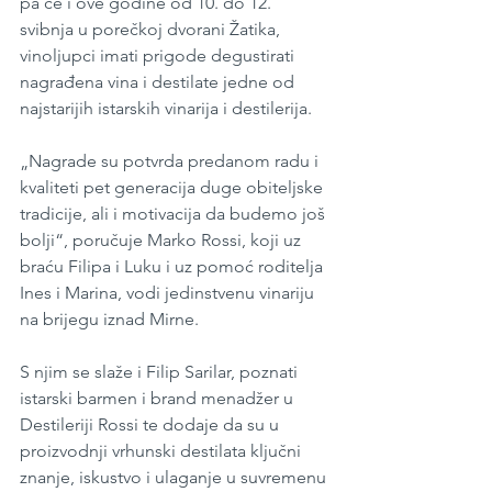
pa će i ove godine od 10. do 12. 
svibnja u porečkoj dvorani Žatika, 
vinoljupci imati prigode degustirati 
nagrađena vina i destilate jedne od 
najstarijih istarskih vinarija i destilerija.
„Nagrade su potvrda predanom radu i 
kvaliteti pet generacija duge obiteljske 
tradicije, ali i motivacija da budemo još 
bolji“, poručuje Marko Rossi, koji uz 
braću Filipa i Luku i uz pomoć roditelja 
Ines i Marina, vodi jedinstvenu vinariju 
na brijegu iznad Mirne.
S njim se slaže i Filip Sarilar, poznati 
istarski barmen i brand menadžer u 
Destileriji Rossi te dodaje da su u 
proizvodnji vrhunski destilata ključni 
znanje, iskustvo i ulaganje u suvremenu 