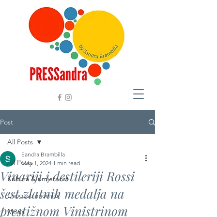
Post
All Posts
Sandra Brambilla
All Posts
May 1, 2024
1 min read
Vinariji i destileriji Rossi
Kultura & umjetnost
šest zlatnih medalja na
Enogastronomija
prestižnom Vinistrinom
Moda