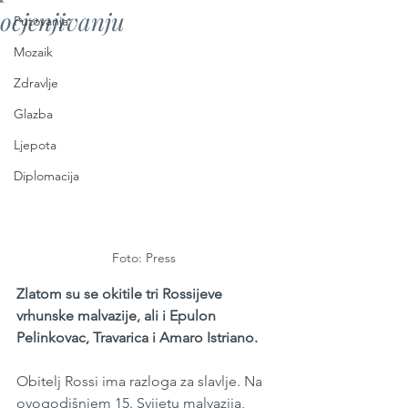
ocjenjivanju
Putovanja
Mozaik
Zdravlje
Glazba
Ljepota
Diplomacija
Foto: Press 
Zlatom su se okitile tri Rossijeve 
vrhunske malvazije, ali i Epulon 
Pelinkovac, Travarica i Amaro Istriano.
Obitelj Rossi ima razloga za slavlje. Na 
ovogodišnjem 15. Svijetu malvazija, 