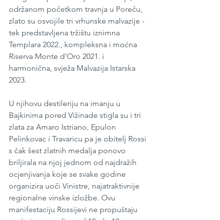
održanom početkom travnja u Poreču, 
zlato su osvojile tri vrhunske malvazije - 
tek predstavljena tržištu iznimna 
Templara 2022., kompleksna i moćna 
Riserva Monte d'Oro 2021. i 
harmonična, svježa Malvazija Istarska 
2023.
U njihovu destileriju na imanju u 
Bajkinima pored Vižinade stigla su i tri 
zlata za Amaro Istriano, Epulon 
Pelinkovac i Travaricu pa je obitelj Rossi 
s čak šest zlatnih medalja ponovo 
briljirala na njoj jednom od najdražih 
ocjenjivanja koje se svake godine 
organizira uoči Vinistre, najatraktivnije 
regionalne vinske izložbe. Ovu 
manifestaciju Rossijevi ne propuštaju 