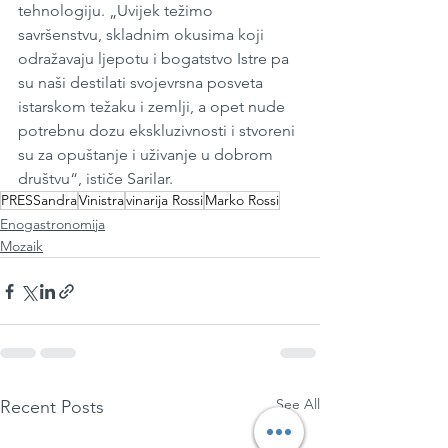
tehnologiju. „Uvijek težimo 
savršenstvu, skladnim okusima koji 
odražavaju ljepotu i bogatstvo Istre pa 
su naši destilati svojevrsna posveta 
istarskom težaku i zemlji, a opet nude 
potrebnu dozu ekskluzivnosti i stvoreni 
su za opuštanje i uživanje u dobrom 
društvu“, ističe Sarilar.
PRESSandra
Vinistra
vinarija Rossi
Marko Rossi
Enogastronomija
Mozaik
See All
Recent Posts