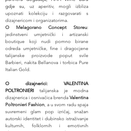
gdje su,
uz aperitiv, mogli izbliza 
upoznati kolekciju i razgovarati s 
dizajnericom i organizatorima.
O Melagorano Concept Storeu
: 
jedinstveni umjetnički i artizanski 
boutique koji nudi pomno birane 
odreda umjetničke, fine i dragocjene 
talijanske proizvode poput svile 
Barbieri, nakita Bellanova i torbica Pure 
Italian Gold.
O dizajnerici: VALENTINA 
POLTRONIERI
talijanska je modna 
dizajnerica i osnivačica brenda 
Valentina 
Poltronieri Fashion
, a u svom radu spaja 
suvremeni glam pop izričaj, snažan 
autorski identitet i dubinsko istraživanje 
kulturnih, folklornih i emotivnih 