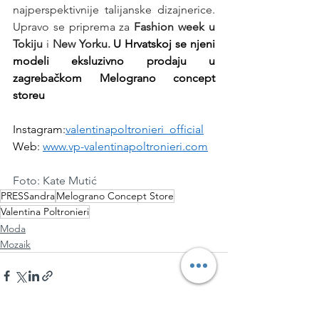
najperspektivnije talijanske dizajnerice. 
Upravo se priprema za 
Fashion week u 
Tokiju 
i
 New Yorku.
U Hrvatskoj se njeni 
modeli eksluzivno prodaju u 
zagrebačkom Melograno concept 
storeu
Instagram:
valentinapoltronieri_official
Web: 
www.vp-valentinapoltronieri.com
Foto: Kate Mutić
PRESSandra
Melograno Concept Store
Valentina Poltronieri
Moda
Mozaik