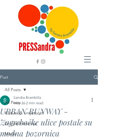
Post
All Posts
Sandra Brambilla
All Posts
May 26
2 min read
URBAN RUNWAY -
Kultura & umjetnost
Zagrebačke ulice postale su
Enogastronomija
modna pozornica
Moda