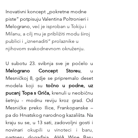
Inovativni koncept „pokretne modne 
piste” potpisuju Valentina Poltronieri i 
Melograno, 
već je isproban u Tokiju i 
Milanu, a cilj mu je približiti modu široj 
publici i „iznenaditi“ prolaznike u 
njihovom svakodnevnom okruženju.
U subotu 23. svibnja sve je počelo u 
Melograno Concept Storeu
, u 
Mesničkoj 8,
gdje se pripremalo deset 
modela koji su 
točno u podne, uz 
pucanj Topa s Griča, 
krenuli u neobičnu 
šetnju - modnu reviju kroz grad. Od 
Mesničke preko Ilice, Frankopanske – 
pa do Hrvatskog narodnog kazališta
.
 Na 
kraju su se, u 13 sati, zadovoljni gosti i 
novinari
 okupili u vinoteci i baru, 
partneru događaja, AHA Wine Baru 