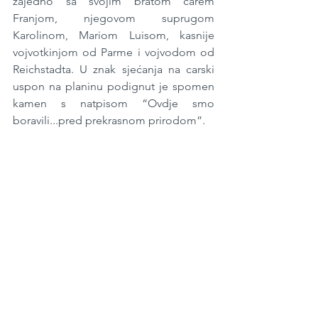
zajedno sa svojim bratom carem 
Franjom, njegovom suprugom 
Karolinom, Mariom Luisom, kasnije 
vojvotkinjom od Parme i vojvodom od 
Reichstadta. U znak sjećanja na carski 
uspon na planinu podignut je spomen 
kamen s natpisom “Ovdje smo 
boravili...pred prekrasnom prirodom”. 