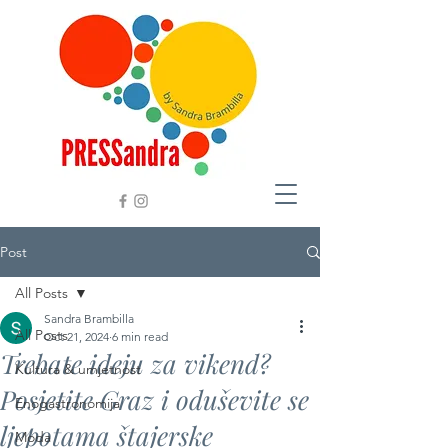
Post
All Posts
Sandra Brambilla
All Posts
Oct 21, 2024
6 min read
Trebate ideju za vikend?
Kultura & umjetnost
Posjetite Graz i oduševite se
Enogastronomija
ljepotama štajerske
Moda