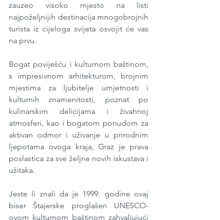
zauzeo visoko mjesto na listi 
najpoželjnijih destinacija mnogobrojnih 
turista iz cijeloga svijeta osvojit će vas 
na prvu.
Bogat poviješću i kulturnom baštinom, 
s impresivnom arhitekturom, brojnim 
mjestima za ljubitelje umjetnosti i 
kulturnih znamenitosti, poznat po 
kulinarskim delicijama i živahnoj 
atmosferi, kao i bogatom ponudom za 
aktivan odmor i uživanje u prirodnim 
ljepotama ovoga kraja, Graz je prava 
poslastica za sve željne novih iskustava i 
užitaka.
Jeste li znali da je 1999. godine ovaj 
biser Štajerske proglašen UNESCO-
ovom kulturnom baštinom zahvaljujući 