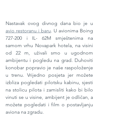
Nastavak ovog divnog dana bio je u 
avio restoranu i baru
. U avionima Boing 
727-200 i IL- 62M smještenima na 
samom vrhu Novapark hotela, na visini 
od 22 m, uživali smo u ugodnom 
ambijentu i pogledu na grad. Duhoviti 
konobar popravio je naše raspoloženje 
u trenu. Vrijedno posjeta jer možete 
izbliza pogledati pilotsku kabinu, sjesti 
na stolicu pilota i zamisliti kako bi bilo 
vinuti se u visine, ambijent je odličan, a 
možete pogledati i film o postavljanju 
aviona na zgradu.