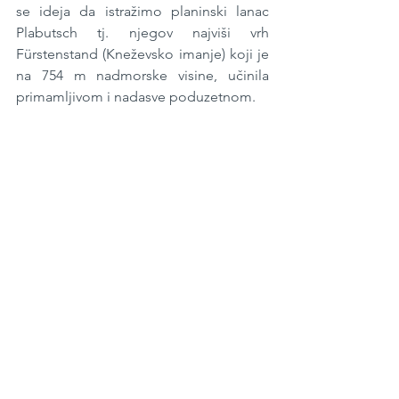
se ideja da istražimo planinski lanac 
Plabutsch tj. njegov najviši vrh 
Fürstenstand (Kneževsko imanje) koji je 
na 754 m nadmorske visine, učinila 
primamljivom i nadasve poduzetnom.