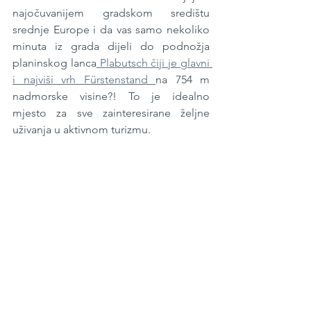
najočuvanijem gradskom središtu 
srednje Europe i da vas samo nekoliko 
minuta iz grada dijeli do podnožja 
planinskog lanca
 Plabutsch čiji je glavni 
i najviši vrh Fürstenstand 
na 754 m 
nadmorske visine?! To je idealno 
mjesto za sve zainteresirane željne 
uživanja u aktivnom turizmu. 