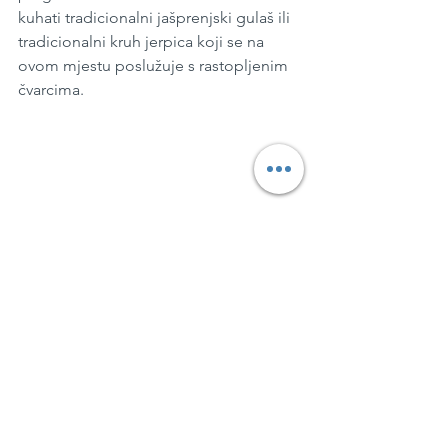
kuhati tradicionalni jašprenjski gulaš ili 
tradicionalni kruh jerpica koji se na 
ovom mjestu poslužuje s rastopljenim 
čvarcima. 
"U prošlosti su stanovnici Rogateca 
uvijek morali u okviru svojih kuća 
napraviti vrt u kojem su uzgajali povrće, 
začinsko bilje i povrće. Potpuno 
samodostatni, živjeli su isključivo od 