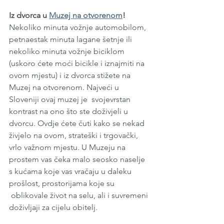
Iz dvorca u 
Muzej na otvorenom
! 
Nekoliko minuta vožnje automobilom, 
petnaestak minuta lagane šetnje ili 
nekoliko minuta vožnje biciklom 
(uskoro ćete moći bicikle i iznajmiti na 
ovom mjestu) i iz dvorca stižete na 
Muzej na otvorenom. Najveći u 
Sloveniji ovaj muzej je  svojevrstan 
kontrast na ono što ste doživjeli u 
dvorcu. Ovdje ćete čuti kako se nekad 
živjelo na ovom, strateški i trgovački, 
vrlo važnom mjestu. U Muzeju na 
prostem vas čeka malo seosko naselje 
s kućama koje vas vračaju u daleku 
prošlost, prostorijama koje su 
 oblikovale život na selu, ali i suvremeni 
doživljaji za cijelu obitelj. 