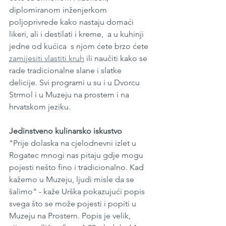
diplomiranom inženjerkom 
poljoprivrede kako nastaju domaći 
likeri, ali i destilati i kreme,  a u kuhinji 
jedne od kućica  s njom ćete brzo ćete 
zamijesiti vlastiti kruh
 ili naučiti kako se 
rade tradicionalne slane i slatke 
delicije. Svi programi u su i u Dvorcu 
Strmol i u Muzeju na prostem i na 
hrvatskom jeziku. 
Jedinstveno kulinarsko iskustvo 
"Prije dolaska na cjelodnevni izlet u 
Rogatec mnogi nas pitaju gdje mogu 
pojesti nešto fino i tradicionalno. Kad 
kažemo u Muzeju, ljudi misle da se 
šalimo" - kaže Urška pokazujući popis 
svega što se može pojesti i popiti u 
Muzeju na Prostem. Popis je velik, 