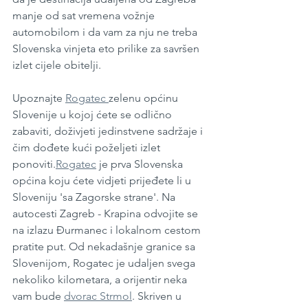
manje od sat vremena vožnje 
automobilom i da vam za nju ne treba 
Slovenska vinjeta eto prilike za savršen 
izlet cijele obitelji. 
Upoznajte 
Rogatec 
zelenu općinu 
Slovenije u kojoj ćete se odlično 
zabaviti, doživjeti jedinstvene sadržaje i 
čim dođete kući poželjeti izlet 
ponoviti.
Rogatec
 je prva Slovenska 
općina koju ćete vidjeti prijeđete li u 
Sloveniju 'sa Zagorske strane'. Na 
autocesti Zagreb - Krapina odvojite se 
na izlazu Đurmanec i lokalnom cestom 
pratite put. Od nekadašnje granice sa 
Slovenijom, Rogatec je udaljen svega 
nekoliko kilometara, a orijentir neka 
vam bude 
dvorac Strmol
. Skriven u 