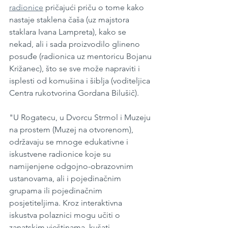
radionice
 pričajući priču o tome kako 
nastaje staklena čaša (uz majstora 
staklara Ivana Lampreta), kako se 
nekad, ali i sada proizvodilo glineno 
posuđe (radionica uz mentoricu Bojanu 
Križanec), što se sve može napraviti i 
isplesti od komušina i šiblja (voditeljica 
Centra rukotvorina Gordana Bilušič). 
"U Rogatecu, u Dvorcu Strmol i Muzeju 
na prostem (Muzej na otvorenom), 
održavaju se mnoge edukativne i 
iskustvene radionice koje su 
namijenjene odgojno-obrazovnim 
ustanovama, ali i pojedinačnim 
grupama ili pojedinačnim 
posjetiteljima. Kroz interaktivna 
iskustva polaznici mogu učiti o 
zanatskim vještinama, kušati 