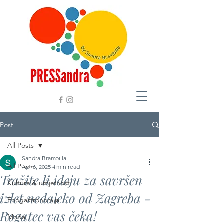
Post
All Posts
Sandra Brambilla
All Posts
Apr 6, 2025
4 min read
Tražite li ideju za savršen
Kultura & umjetnost
izlet nedaleko od Zagreba -
Enogastronomija
Rogatec vas čeka!
Moda