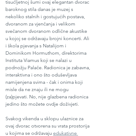
tisućljetnoj šumi ovaj elegantan dvorac 
baroknog stila danas je muzej s 
nekoliko stalnih i gostujućih postava, 
dvoranom za vjenčanja i velikom 
svečanom dvoranom odlične akustike 
u kojoj se održavaju brojni koncerti. Ali 
i škola pjevanja s Natalijom i 
Dominikom Hormuthom, direktorima 
Instituta Viamus koji se nalazi u 
podnožju Palače. Radionica je zabavna, 
interaktivna i ono što oduševljava 
namijenjena svima - čak i onima koji 
misle da ne znaju ili ne mogu 
(za)pjevati. No, nije glazbena radionica 
jedino što možete ovdje doživjeti. 
Svakog vikenda u sklopu ulaznice za 
ovaj dvorac otvorena su vrata prostorija 
u kojima se održavaju 
edukativne 