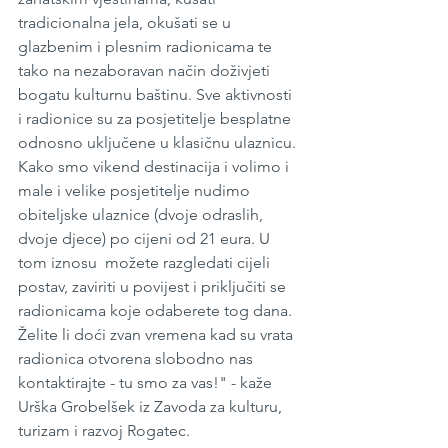
tradicionalna jela, okušati se u 
glazbenim i plesnim radionicama te 
tako na nezaboravan način doživjeti 
bogatu kulturnu baštinu. Sve aktivnosti 
i radionice su za posjetitelje besplatne 
odnosno uključene u klasičnu ulaznicu. 
Kako smo vikend destinacija i volimo i 
male i velike posjetitelje nudimo 
obiteljske ulaznice (dvoje odraslih, 
dvoje djece) po cijeni od 21 eura. U 
tom iznosu  možete razgledati cijeli 
postav, zaviriti u povijest i priključiti se 
radionicama koje odaberete tog dana. 
Želite li doći zvan vremena kad su vrata 
radionica otvorena slobodno nas 
kontaktirajte - tu smo za vas!" - kaže 
Urška Grobelšek iz Zavoda za kulturu, 
turizam i razvoj Rogatec. 