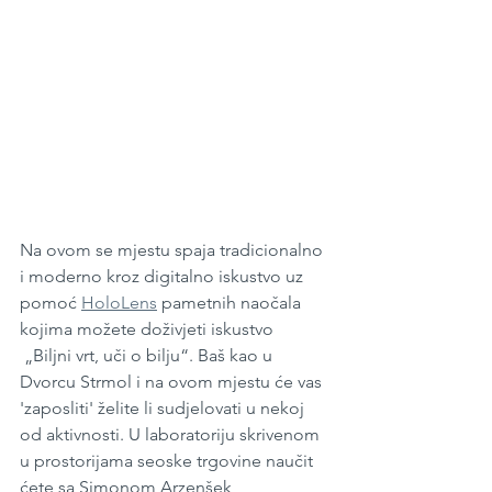
Na ovom se mjestu spaja tradicionalno 
i moderno kroz digitalno iskustvo uz 
pomoć 
HoloLens
 pametnih naočala 
kojima možete doživjeti iskustvo 
 „Biljni vrt, uči o bilju“. Baš kao u 
Dvorcu Strmol i na ovom mjestu će vas 
'zaposliti' želite li sudjelovati u nekoj 
od aktivnosti. U laboratoriju skrivenom 
u prostorijama seoske trgovine naučit 
ćete sa Simonom Arzenšek, 