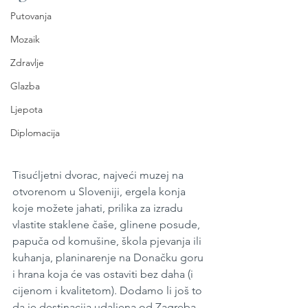
Putovanja
Mozaik
Zdravlje
Glazba
Ljepota
Diplomacija
Tisućljetni dvorac, najveći muzej na 
otvorenom u Sloveniji, ergela konja 
koje možete jahati, prilika za izradu 
vlastite staklene čaše, glinene posude, 
papuča od komušine, škola pjevanja ili 
kuhanja, planinarenje na Donačku goru 
i hrana koja će vas ostaviti bez daha (i 
cijenom i kvalitetom). Dodamo li još to 
da je destinacija udaljena od Zagreba 