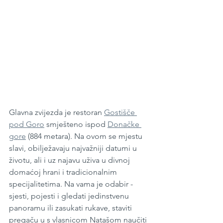
Glavna zvijezda je restoran 
Gostišče 
pod Goro
 smješteno ispod 
Donačke 
gore
 (884 metara). Na ovom se mjestu 
slavi, obilježavaju najvažniji datumi u 
životu, ali i uz najavu uživa u divnoj 
domaćoj hrani i tradicionalnim 
specijalitetima. Na vama je odabir - 
sjesti, pojesti i gledati jedinstvenu 
panoramu ili zasukati rukave, staviti 
pregaču u s vlasnicom Natašom naučiti 