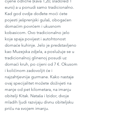
cijene odlične (kava 1,20, sladoled 1 
euro) a u ponudi samo tradicionalno. 
Kad god ovdje dođete moći ćete 
pojesti ješprenjski gulaš, obogaćen 
domaćim povrćem i ukusnom 
kobasicom. Ovo tradicionalno jelo 
koje spaja povijest i autohtonost 
domaće kuhinje. Jelo je predstavljeno 
kao Muzejska zdjela, a poslužuje se u 
tradicionalnoj glinenoj posudi uz 
domaći kruh, po cijeni od 7 €. Okusom 
i količinom zadovoljit će i 
najzahtjevnije gurmane. Kako nastaje 
ovaj specijalitet možete doživjeti na 
manje od pet kilometara, na imanju 
obitelji Kitak. Nataša i Izidor, dvoje 
mladih ljudi razvijaju divnu obiteljsku 
priču na svojem imanju. 