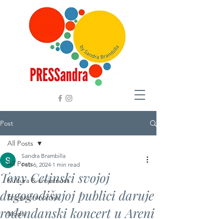
Post
All Posts
Sandra Brambilla
All Posts
Feb 6, 2024
1 min read
Tony Cetinski svojoj
Kultura & umjetnost
dugogodišnjoj publici daruje
Enogastronomija
rođendanski koncert u Areni
Moda