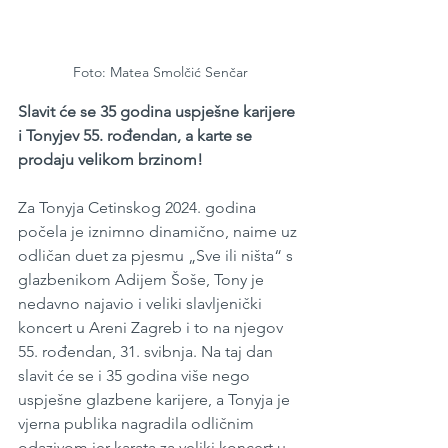
Foto: Matea Smolčić Senčar
Slavit će se 35 godina uspješne karijere 
i Tonyjev 55. rođendan, a karte se 
prodaju velikom brzinom!
Za Tonyja Cetinskog 2024. godina 
počela je iznimno dinamično, naime uz 
odličan duet za pjesmu „Sve ili ništa“ s 
glazbenikom Adijem Šoše, Tony je 
nedavno najavio i veliki slavljenički 
koncert u Areni Zagreb i to na njegov 
55. rođendan, 31. svibnja. Na taj dan 
slavit će se i 35 godina više nego 
uspješne glazbene karijere, a Tonyja je 
vjerna publika nagradila odličnim 
odazivom jer karata za veliki koncert u 