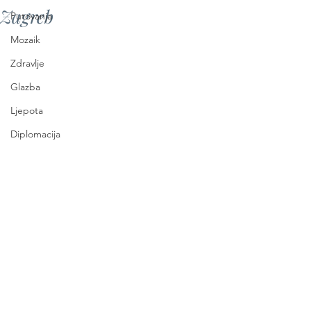
Zagreb
Putovanja
Mozaik
Zdravlje
Glazba
Ljepota
Diplomacija