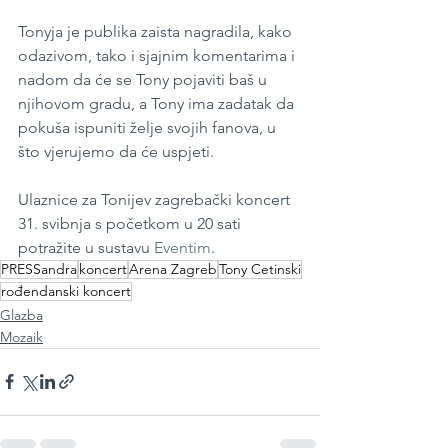
Tonyja je publika zaista nagradila, kako 
odazivom, tako i sjajnim komentarima i 
nadom da će se Tony pojaviti baš u 
njihovom gradu, a Tony ima zadatak da 
pokuša ispuniti želje svojih fanova, u 
što vjerujemo da će uspjeti.
Ulaznice za Tonijev zagrebački koncert 
31. svibnja s početkom u 20 sati 
potražite u sustavu 
Eventim
.
PRESSandra
koncert
Arena Zagreb
Tony Cetinski
rođendanski koncert
Glazba
Mozaik