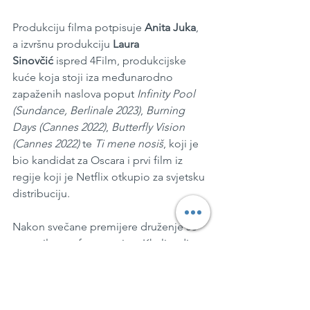
Produkciju filma potpisuje 
Anita Juka
, 
a izvršnu produkciju 
Laura 
Sinovčić
 ispred 4Film, produkcijske 
kuće koja stoji iza međunarodno 
zapaženih naslova poput 
Infinity Pool 
(Sundance, Berlinale 2023)
, 
Burning 
Days (Cannes 2022)
, 
Butterfly Vision 
(Cannes 2022)
 te 
Ti mene nosiš
, koji je 
bio kandidat za Oscara i prvi film iz 
regije koji je Netflix otkupio za svjetsku 
distribuciju.
Nakon svečane premijere druženje se 
nastavilo na after partyju u Khali, gdje 
su se uzvanici i filmska ekipa zabavljali 
do sitnih jutarnjih sati slaveći početak 
kino distribucije filma koja u CineStaru 
i ostalim kinima u cijeloj Hrvatskoj 