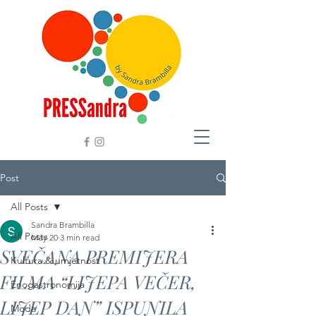
Post
All Posts
Sandra Brambilla
All Posts
May 20
3 min read
SVEČANA PREMIJERA
Kultura & umjetnost
FILMA “LIJEPA VEČER,
Enogastronomija
LIJEP DAN” ISPUNILA
Moda