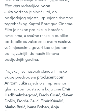
lijep dan
 redateljice 
Ivone 
Juka
 održana je sinoć u tri, do 
posljednjeg mjesta, ispunjene dvorane 
zagrebačkog Kaptol Boutique Cinema. 
Film je nakon projekcije ispraćen 
ovacijama, a snažne reakcije publike 
podsjetile su zašto se o ovom naslovu 
već mjesecima govori kao o jednom 
od najvažnijih domaćih filmova 
posljednjih godina.
Projekciji su nazočili članovi filmske 
ekipe predvođeni 
producenticom 
Anitom Juka
 zajedno s impresivnom 
glumačkom postavom koju čine 
Emir 
Hadžihafizbegović
, 
Dado Ćosić
, 
Slaven 
Došlo
, 
Đorđe Galić
, 
Elmir Krivalić
, 
Marko Braić, Ivana Boban
, 
Anja 