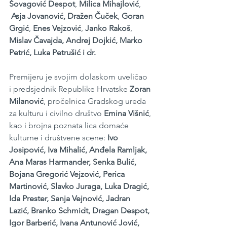
Šovagović Despot
, 
Milica Mihajlović
, 
Asja Jovanović,
Dražen Čuček
, 
Goran 
Grgić
, 
Enes Vejzović
, 
Janko Rakoš
, 
Mislav Čavajda, Andrej Dojkić, Marko 
Petrić, Luka Petrušić i dr.
Premijeru je svojim dolaskom uveličao 
i predsjednik Republike Hrvatske 
Zoran 
Milanović
, pročelnica Gradskog ureda 
za kulturu i civilno društvo 
Emina Višnić
, 
kao i brojna poznata lica domaće 
kulturne i društvene scene: 
Ivo 
Josipović,
Iva Mihalić, Anđela Ramljak, 
Ana Maras Harmander, Senka Bulić, 
Bojana Gregorić Vejzović, Perica 
Martinović, Slavko Juraga, Luka Dragić, 
Ida Prester, Sanja Vejnović, Jadran 
Lazić, Branko Schmidt, Dragan Despot, 
Igor Barberić, Ivana Antunović Jović, 