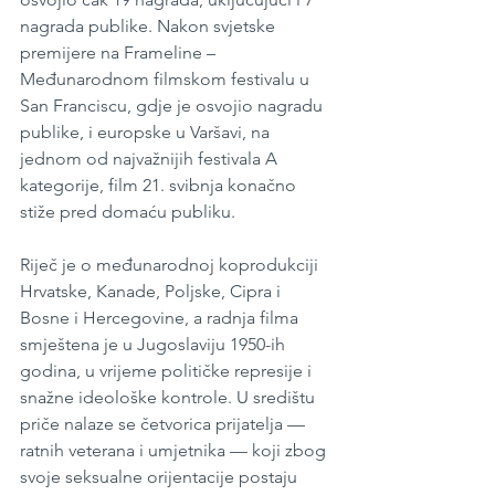
nagrada publike. Nakon svjetske 
premijere na Frameline – 
Međunarodnom filmskom festivalu u 
San Franciscu, gdje je osvojio nagradu 
publike, i europske u Varšavi, na 
jednom od najvažnijih festivala A 
kategorije, film 21. svibnja konačno 
stiže pred domaću publiku.
Riječ je o međunarodnoj koprodukciji 
Hrvatske, Kanade, Poljske, Cipra i 
Bosne i Hercegovine, a radnja filma 
smještena je u Jugoslaviju 1950-ih 
godina, u vrijeme političke represije i 
snažne ideološke kontrole. U središtu 
priče nalaze se četvorica prijatelja — 
ratnih veterana i umjetnika — koji zbog 
svoje seksualne orijentacije postaju 