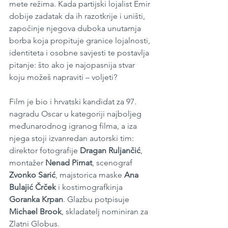
mete režima. Kada partijski lojalist Emir 
dobije zadatak da ih razotkrije i uništi, 
započinje njegova duboka unutarnja 
borba koja propituje granice lojalnosti, 
identiteta i osobne savjesti te postavlja 
pitanje: što ako je najopasnija stvar 
koju možeš napraviti – voljeti?
Film je bio i hrvatski kandidat za 97. 
nagradu Oscar u kategoriji najboljeg 
međunarodnog igranog filma, a iza 
njega stoji izvanredan autorski tim: 
direktor fotografije 
Dragan Ruljančić
, 
montažer 
Nenad Pirnat
, scenograf 
Zvonko Sarić
, majstorica maske 
Ana 
Bulajić Črček
 i kostimografkinja 
Goranka Krpan
. Glazbu potpisuje 
Michael Brook
, skladatelj nominiran za 
Zlatni Globus.