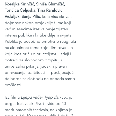
Koraljka Kirinčić, Siniša Glumičić, 
Tončica Čeljuska, Tina Ranilović 
Vrdoljak
, 
Sanja Pilić,
 koja nisu skrivala 
dojmove nakon projekcije filma koji 
već mjesecima izaziva nevjerojatan 
interes publike i kritike diljem svijeta. 
Publika je posebno emotivno reagirala 
na aktualnost tema koje film otvara, a 
koje kroz priču o prijateljstvu, izdaji i 
potrebi za slobodom propituju 
univerzalna pitanja ljudskih prava i 
prihvaćanja različitosti — podsjećajući 
da borba za slobodu ne pripada samo 
prošlosti.
Iza filma 
Lijepa večer, lijep dan
 već je 
bogat festivalski život - više od 40 
međunarodnih festivala, na kojima je 
osvojio čak 19 nagrada, uključujući i 7 