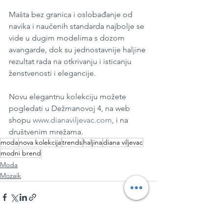
Mašta bez granica i oslobađanje od 
navika i naučenih standarda najbolje se 
vide u dugim modelima s dozom 
avangarde, dok su jednostavnije haljine 
rezultat rada na otkrivanju i isticanju 
ženstvenosti i elegancije.
Novu elegantnu kolekciju možete 
pogledati u Dežmanovoj 4, na web 
shopu 
www.dianaviljevac.com
, i na 
društvenim mrežama.
moda
nova kolekcija
trends
haljina
diana viljevac
modni brend
Moda
Mozaik