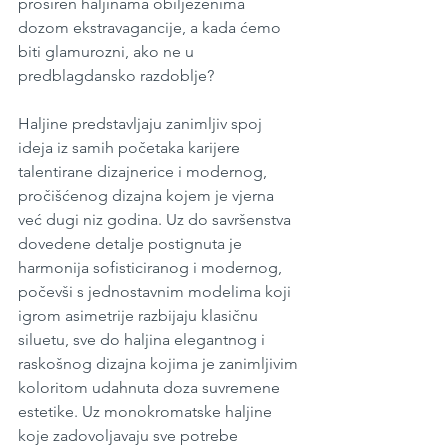
proširen haljinama obilježenima 
dozom ekstravagancije, a kada ćemo 
biti glamurozni, ako ne u 
predblagdansko razdoblje?
Haljine predstavljaju zanimljiv spoj 
ideja iz samih početaka karijere 
talentirane dizajnerice i modernog, 
pročišćenog dizajna kojem je vjerna 
već dugi niz godina. Uz do savršenstva 
dovedene detalje postignuta je 
harmonija sofisticiranog i modernog, 
počevši s jednostavnim modelima koji 
igrom asimetrije razbijaju klasičnu 
siluetu, sve do haljina elegantnog i 
raskošnog dizajna kojima je zanimljivim 
koloritom udahnuta doza suvremene 
estetike. Uz monokromatske haljine 
koje zadovoljavaju sve potrebe 