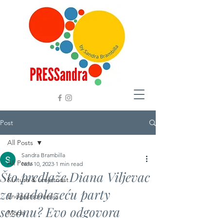
Post
All Posts
Sandra Brambilla
All Posts
Nov 10, 2023
1 min read
Što predlaže Diana Viljevac
Kultura & umjetnost
za nadolazeću party
Enogastronomija
sezonu? Evo odgovora
Moda