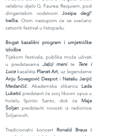
velebno djelo G. Faurea: Requiem, pod 
dirigentskim vodstvom 
Josipa degl’ 
Ivellia
. Ovim nastupom će se svečano 
zatvoriti festival u listopadu.
Bogat kazališni program i umjetničke 
izložbe
Tijekom festivala, publika može uživati 
u predstavama 
Ja(o) meni
 te 
Tere i 
Luce
 kazališta 
Planet Art
, uz legendarne 
Anju Šovagović Despot
 i 
Natašu Janjić 
Medančić
. Akademska slikarica 
Lada 
Luketić
 predstavit će svoj likovni opus u 
hotelu Spirito Santo, dok će 
Maja 
Šoljan
 predstaviti novosti iz radionice 
Šoljanovih.
Tradicionalni koncert 
Ronald Braus i 