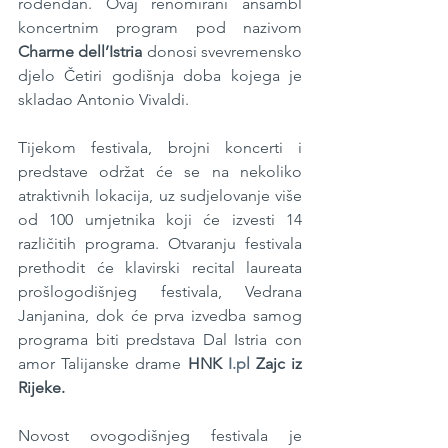
rođendan. Ovaj renomirani ansambl 
koncertnim program pod nazivom 
Charme dell’Istria
 donosi svevremensko 
djelo Četiri godišnja doba kojega je 
skladao Antonio Vivaldi.
Tijekom festivala, brojni koncerti i 
predstave održat će se na nekoliko 
atraktivnih lokacija, uz sudjelovanje više 
od 100 umjetnika koji će izvesti 14 
različitih programa. Otvaranju festivala 
prethodit će klavirski recital laureata 
prošlogodišnjeg festivala, Vedrana 
Janjanina, dok će prva izvedba samog 
programa biti predstava Dal Istria con 
amor Talijanske drame 
HNK 
I.pl
 Zajc iz 
Rijeke.
Novost ovogodišnjeg festivala je 