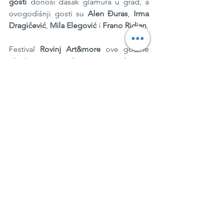
gosti
 donosi dašak glamura u grad, a 
ovogodišnji gosti su 
Alen Đuras
, 
Irma 
Dragičević
, 
Mila Elegović
 i 
Frano Ridjan
.
Festival 
Rovinj Art&more
 ove godine 
obećava nezaboravno iskustvo, 
spajajući vrhunsku umjetnost, glazbu i 
gastronomiju u jednom od najljepših 
hrvatskih gradova.
PRESSandra
Ronald Braus
Rovinj Art&more
Kultura & umjetnost
Mozaik
See All