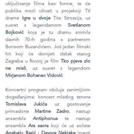
uključivanje filma kao forme, te će 
publika moći uživati u projekciji TV 
drame 
Igra u dvoje
 Tita Strozzija, uz 
susret s legendarnom 
Svetlanom 
Bojković
 koja je tu dramu snimila 
davnih 70-ih godina s partnerom 
Borisom Buzančićem. Još jedan filmski 
hit koji će donijeti dašak starog 
Zagreba u Rovinj je film 
Tko pjeva zlo 
ne misli
, uz susret s legendom 
Mirjanom Bohanec Vidović
.
Koncertni program obiluje zanimljivim 
događanjima: koncert mladog tenora 
Tomislava Jukića
 uz gostovanje 
primadone 
Martine Zadro
, nastup 
ansambla 
Antiphonus
 te nastup 
ansambla 
Ars sacra
 koji će uz soliste 
Anabelu Barić
 i 
Davora Nekjaka
 izvesti 