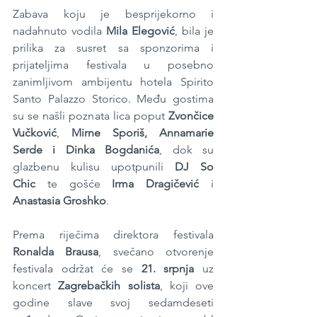
Zabava koju je besprijekorno i 
nadahnuto vodila 
Mila Elegović
, bila je 
prilika za susret sa sponzorima i 
prijateljima festivala u posebno 
zanimljivom ambijentu hotela Spirito 
Santo Palazzo Storico. Među gostima 
su se našli poznata lica poput 
Zvončice 
Vučković
, 
Mirne Sporiš, Annamarie 
Serde i Dinka Bogdanića
, dok su 
glazbenu kulisu upotpunili 
DJ So 
Chic
 te gošće 
Irma Dragičević
 i 
Anastasia Groshko
.
Prema riječima direktora festivala 
Ronalda Brausa
, svečano otvorenje 
festivala održat će se 
21. srpnja
 uz 
koncert 
Zagrebačkih solista
, koji ove 
godine slave svoj sedamdeseti 