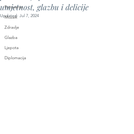
umjetnost, glazbu i delicije
Putovanja
Updated:
Jul 7, 2024
Mozaik
Zdravlje
Glazba
Ljepota
Diplomacija