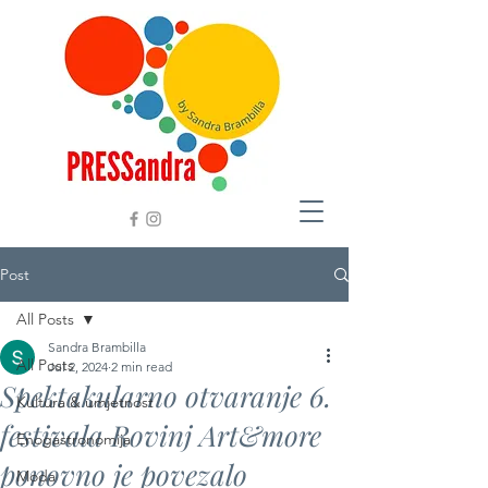
Post
All Posts
Sandra Brambilla
All Posts
Jul 2, 2024
2 min read
Spektakularno otvaranje 6.
Kultura & umjetnost
festivala Rovinj Art&more
Enogastronomija
ponovno je povezalo
Moda