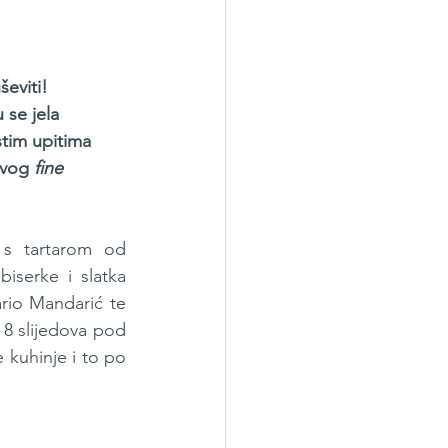
eviti! 
se jela 
tim upitima 
ovog 
fine 
s tartarom od 
serke i slatka 
rio Mandarić te 
 8 slijedova pod 
 kuhinje i to po 