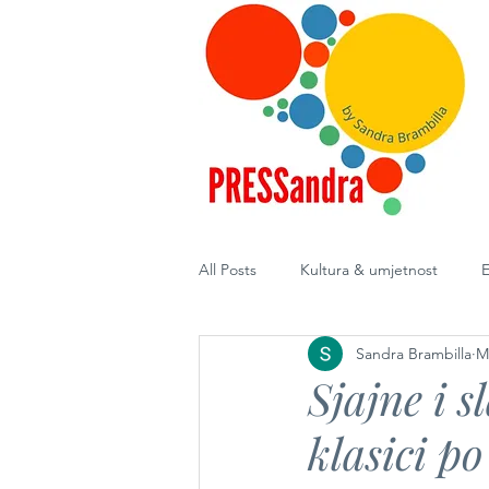
All Posts
Kultura & umjetnost
E
Sandra Brambilla
M
Diplomacija
Sjajne i 
klasici po