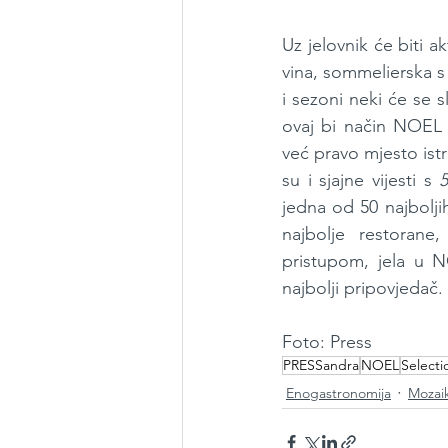
Uz jelovnik će biti a
vina, sommelierska 
i sezoni neki će se sl
ovaj bi način NOEL 
već pravo mjesto istr
su i sjajne vijesti s 
5
jedna od 50 najboljih
najbolje restorane,
pristupom, jela u N
najbolji pripovjedač.
Foto: Press
PRESSandra
NOEL
Select
Enogastronomija
Mozai