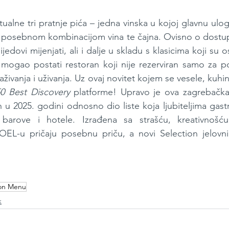
ktualne tri pratnje pića – jedna vinska u kojoj glavnu ulo
s posebnom kombinacijom vina te čajna. Ovisno o dostup
ijedovi mijenjati, ali i dalje u skladu s klasicima koji su o
mogao postati restoran koji nije rezerviran samo za p
aživanja i uživanja. Uz ovaj novitet kojem se vesele, kuhin
0 Best Discovery
 platforme! Upravo je ova zagrebačka 
 u 2025. godini odnosno dio liste koja ljubiteljima gast
 barove i hotele. Izrađena sa strašću, kreativnošću
OEL-u pričaju posebnu priču, a novi Selection jelovnik
ion Menu
k