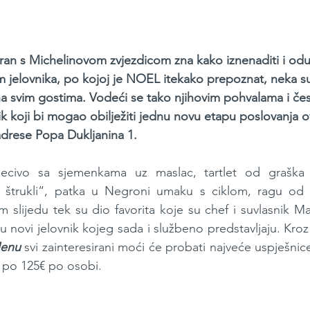
oran s Michelinovom zvjezdicom zna kako iznenaditi i oduš
elovnika, po kojoj je NOEL itekako prepoznat, neka su 
a svim gostima. Vodeći se tako njihovim pohvalama i čes
nik koji bi mogao obilježiti jednu novu etapu poslovanja 
adrese Popa Dukljanina 1.
ecivo sa sjemenkama uz maslac, tartlet od graška 
 štrukli“, patka u Negroni umaku s ciklom, ragu od bi
 slijedu tek su dio favorita koje su chef i suvlasnik Ma
 u novi jelovnik kojeg sada i službeno predstavljaju. Kroz
Menu
 svi zainteresirani moći će probati najveće uspješnice
 - po 125€ po osobi.