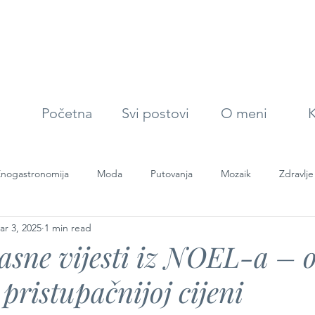
Početna
Svi postovi
O meni
K
nogastronomija
Moda
Putovanja
Mozaik
Zdravlje
ar 3, 2025
1 min read
slasne vijesti iz NOEL-a – 
 pristupačnijoj cijeni