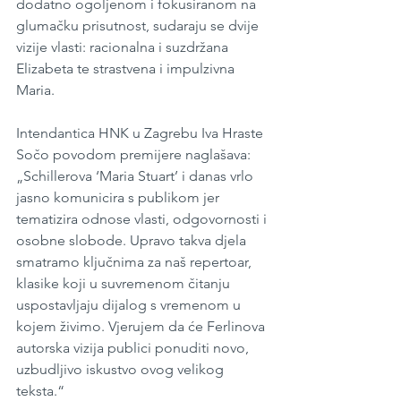
dodatno ogoljenom i fokusiranom na 
glumačku prisutnost, sudaraju se dvije 
vizije vlasti: racionalna i suzdržana 
Elizabeta te strastvena i impulzivna 
Maria.
Intendantica HNK u Zagrebu Iva Hraste 
Sočo povodom premijere naglašava: 
„Schillerova ‘Maria Stuart’ i danas vrlo 
jasno komunicira s publikom jer 
tematizira odnose vlasti, odgovornosti i 
osobne slobode. Upravo takva djela 
smatramo ključnima za naš repertoar, 
klasike koji u suvremenom čitanju 
uspostavljaju dijalog s vremenom u 
kojem živimo. Vjerujem da će Ferlinova 
autorska vizija publici ponuditi novo, 
uzbudljivo iskustvo ovog velikog 
teksta.“