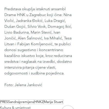
Predstava okuplja istaknuti ansambl 
Drame HNK u Zagrebuc koji čine: Nina 
Violić, Jadranka Đokić, Luka Dragić, 
Dušan Gojić, Silvio Vovk, Domagoj Ikić, 
Livio Badurina, Marin Stević, Ivan 
Jončić, Alen Šalinović, Iva Mihalić, Tesa 
Litvan i Fabijan Komljenović, te publici 
donosi sugestivno i koncentrirano 
kazališno iskustvo koje, kroz reducirana 
sredstva i naglasak na izvedbi, dodatno 
intenzivira pitanja cijene vlasti, 
odgovornosti i sudbine pojedinca.
Foto: Jelena Janković
PRESSandra
premijera
HNK2
Marija Stuart
Kultura & umjetnost