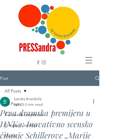
Post
All Posts
Sandra Brambilla
All Posts
Apr 25
2 min read
Prva dramska premijera u
Kultura & umjetnost
HNK2: Inovativno scensko
Enogastronomija
čitanje Schillerove „Marije
Moda