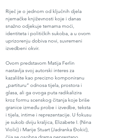
Riječ je o jednom od ključnih djela 
njemačke književnosti koje i danas 
snažno odjekuje temama moći, 
identiteta i političkih sukoba, a u ovom 
uprizorenju dobiva novi, suvremeni 
izvedbeni okvir.
Ovom predstavom Matija Ferlin 
nastavlja svoj autorski interes za 
kazalište kao precizno komponiranu 
„partituru“ odnosa tijela, prostora i 
glasa, ali ga ovoga puta radikalizira 
kroz formu scenskog čitanja koje briše 
granice između probe i izvedbe, teksta 
i tijela, intime i reprezentacije. U fokusu 
je sukob dviju kraljica, Elizabete I. (Nina 
Violić) i Marije Stuart (Jadranka Đokić), 
čija se osobna drama neprestano 