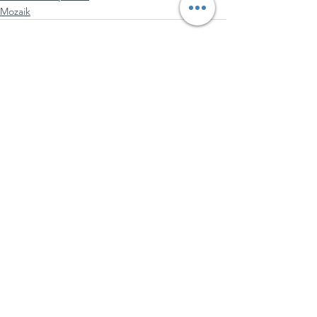
Mozaik
See All
Recent Posts