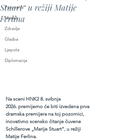
Stuart“ u režiji Matije
Putovanja
Ferlina
Mozaik
Zdravlje
Glazba
Ljepota
Diplomacija
Na sceni HNK2 8. svibnja 
2026. premijerno će biti izvedena prva 
dramska premijera na toj pozornici, 
inovativno scensko čitanje čuvene 
Schillerove „Marije Stuart“, u režiji 
Matije Ferlina. 