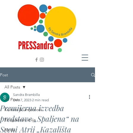
Post
All Posts
Sandra Brambilla
All Posts
Dec 7, 2023
2 min read
Premijerna izvedba
Kultura & umjetnost
predstave „Spaljena“ na
Enogastronomija
Sceni Atrij „Kazališta
Moda