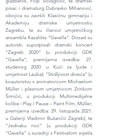
glazbenik, Filip Šovagović, te dramski 
pisac i dramaturg Dubravko Mihanović, 
obojica su završili Klasičnu gimnaziju i 
Akademiju dramske umjetnostiu 
Zagrebu, te su članovi umjetničkog 
ansambla Kazališta "Gavella". Dosad su 
autorski supotpisali dramski koncert 
"Zagreb 2020" (u produkciji GDK 
"Gavella"; premijerna izvedba: 27. 
studenog 2020. u Kući za ljude i 
umjetnost Lauba); "Stidljivost drveća" (u 
koautorstvu s animatoricom Michaelom 
Müller i plesnom umjetnicom Zrinkom 
Šimičić, u produkciji Multimedijalne 
kolibe i Play / Pause – Paint Film, Müller; 
premijerna izvedba: 29. listopada 2021. 
u Galeriji Vladimir Bužančić Zagreb); te 
"Jednaku noć" (u produkciji GDK 
"Gavella" u suradnji s Festivalom svjetla 