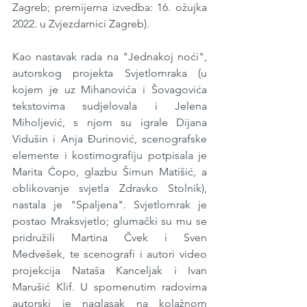
Zagreb; premijerna izvedba: 16. ožujka 
2022. u Zvjezdarnici Zagreb). 
Kao nastavak rada na "Jednakoj noći", 
autorskog projekta Svjetlomraka (u 
kojem je uz Mihanovića i Šovagovića 
tekstovima sudjelovala i Jelena 
Miholjević, s njom su igrale Dijana 
Vidušin i Anja Đurinović, scenografske 
elemente i kostimografiju potpisala je 
Marita Ćopo, glazbu Šimun Matišić, a 
oblikovanje svjetla Zdravko Stolnik), 
nastala je "Spaljena". Svjetlomrak je 
postao Mraksvjetlo; glumački su mu se 
pridružili Martina Čvek i Sven 
Medvešek, te scenografi i autori video 
projekcija Nataša Kanceljak i Ivan 
Marušić Klif. U spomenutim radovima 
autorski je naglasak na kolažnom 