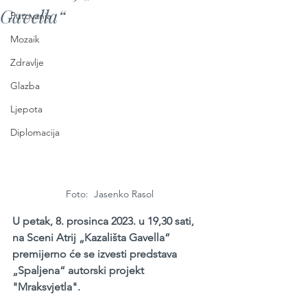
Gavella“
Putovanja
Mozaik
Zdravlje
Glazba
Ljepota
Diplomacija
Foto:  Jasenko Rasol
U petak, 8. prosinca 2023. u 19,30 sati, 
na Sceni Atrij „Kazališta Gavella“ 
premijerno će se izvesti predstava 
„Spaljena“ autorski projekt 
"Mraksvjetla". 