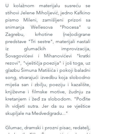
U kolažnom materijalu susreću se 
stihovi Jelene Miholjević, jedno Kafkino 
pismo Mileni, zamišljeni prizori sa 
snimanja Wellesova "Procesa" u 
Zagrebu, krhotine (ne)odigrane 
predstave "Tri sestre", materijali nastali 
iz glumačkih improvizacija, 
Šovagovićevi i Mihanovićevi "kratki 
rezovi", "vještičja poezija" i još toga, uz 
glazbu Šimuna Matišića i pokoji baladni 
song, stvarajući izvedbu koja slobodno 
miješa san i zbilju, poeziju i kazalište, 
književne i filmske motive, žudnju za 
kretanjem i žeđ za slobodom. "Pođite 
ih vidjeti sutra. Jer da su se vještice 
skupljale na Medvedgradu..." 
Glumac, dramski i prozni pisac, redatelj, 