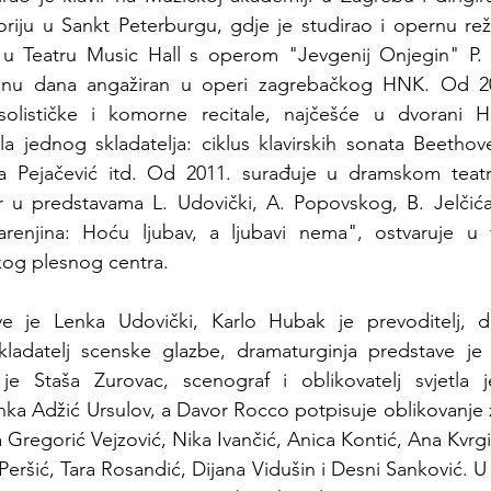
iju u Sankt Peterburgu, gdje je studirao i opernu režij
 u Teatru Music Hall s operom "Jevgenij Onjegin" P. I
inu dana angažiran u operi zagrebačkog HNK. Od 20
solističke i komorne recitale, najčešće u dvorani H
la jednog skladatelja: ciklus klavirskih sonata Beetho
 Pejačević itd. Od 2011. surađuje u dramskom teatru
or u predstavama L. Udovički, A. Popovskog, B. Jelčića
enjina: Hoću ljubav, a ljubavi nema", ostvaruje u ve
kog plesnog centra.
ve je Lenka Udovički, Karlo Hubak je prevoditelj, dir
skladatelj scenske glazbe, dramaturginja predstave je 
 je Staša Zurovac, scenograf i oblikovatelj svjetla j
nka Adžić Ursulov, a Davor Rocco potpisuje oblikovanje 
 Gregorić Vejzović, Nika Ivančić, Anica Kontić, Ana Kvrgi
ršić, Tara Rosandić, Dijana Vidušin i Desni Sanković. U o