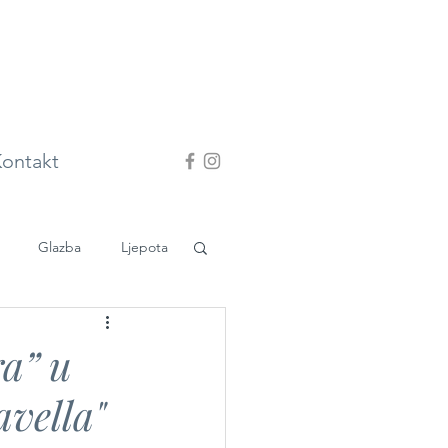
ontakt
Glazba
Ljepota
ra” u
avella"