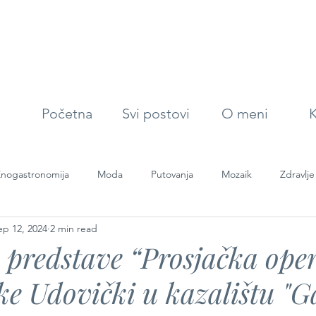
Početna
Svi postovi
O meni
K
nogastronomija
Moda
Putovanja
Mozaik
Zdravlje
ep 12, 2024
2 min read
 predstave “Prosjačka ope
nke Udovički u kazalištu "G