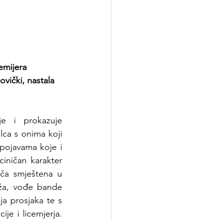
emijera 
vički, nastala 
e i prokazuje 
ca s onima koji 
pojavama koje i 
iničan karakter 
ča smještena u 
ža, vođe bande 
a prosjaka te s 
je i licemjerja. 