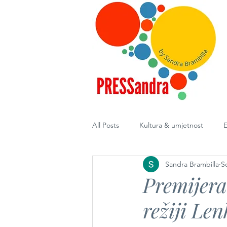
All Posts
Kultura & umjetnost
E
Sandra Brambilla
S
Diplomacija
Premijera
režiji Le