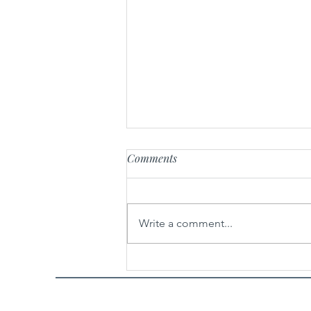
Comments
Write a comment...
25 godina nakon nastanka,
Oscarom® nagrađena „Ničija
zemlja“ Danisa Tanovića u