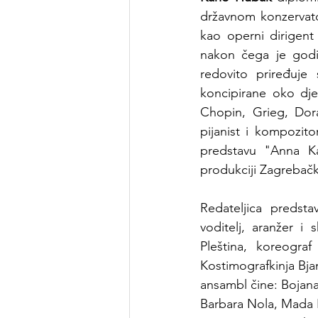
državnom konzervator
kao operni dirigent
nakon čega je god
redovito priređuje 
koncipirane oko dje
Chopin, Grieg, Dora
pijanist i kompozit
predstavu "Anna Kar
produkciji Zagrebač
Redateljica predsta
voditelj, aranžer i 
Pleština, koreograf
Kostimografkinja Bja
ansambl čine: Bojana
Barbara Nola, Mada Pe