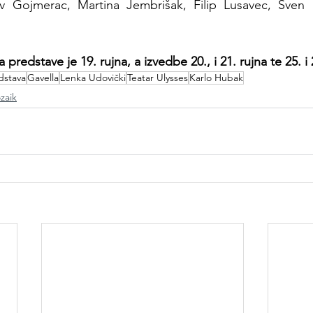
ov Gojmerac, Martina Jembrišak, Filip Lusavec, Sven Ma
predstave je 19. rujna, a izvedbe 20., i 21. rujna te 25. i 
dstava
Gavella
Lenka Udovički
Teatar Ulysses
Karlo Hubak
zaik