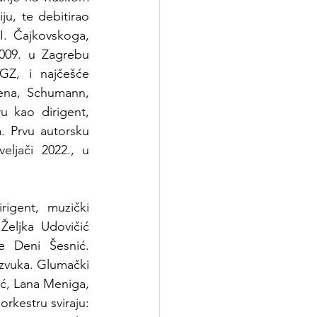
u, te debitirao 
. Čajkovskoga, 
09. u Zagrebu 
GZ, i najčešće 
vena, Schumann, 
 kao dirigent, 
. Prvu autorsku 
ljači 2022., u 
igent, muzički 
Željka Udovičić 
e Deni Šesnić. 
zvuka. Glumački 
ć, Lana Meniga, 
rkestru sviraju: 