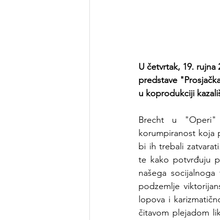
U četvrtak, 19. rujna
predstave "Prosjačka 
u koprodukciji kazali
Brecht u "Operi" 
korumpiranost koja p
bi ih trebali zatvar
te kako potvrđuju po
našega socijalnoga 
podzemlje viktorij
lopova i karizmatičn
čitavom plejadom liko