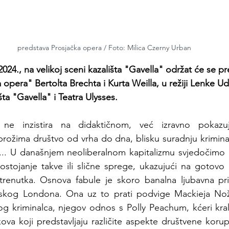
predstava Prosjačka opera / Foto: Milica Czerny Urban
 2024., na velikoj sceni kazališta "Gavella" održat će se pr
opera" Bertolta Brechta i Kurta Weilla, u režiji Lenke Udo
šta "Gavella" i Teatra Ulysses.
ne inzistira na didaktičnom, već izravno pokazuj
rožima društvo od vrha do dna, blisku suradnju kriminal
ati... U današnjem neoliberalnom kapitalizmu svjedočimo 
stojanje takve ili slične sprege, ukazujući na gotovo c
trenutka. Osnova fabule je skoro banalna ljubavna pri
anskog Londona. Ona uz to prati podvige Mackieja No
og kriminalca, njegov odnos s Polly Peachum, kćeri kralj
va koji predstavljaju različite aspekte društvene korupci