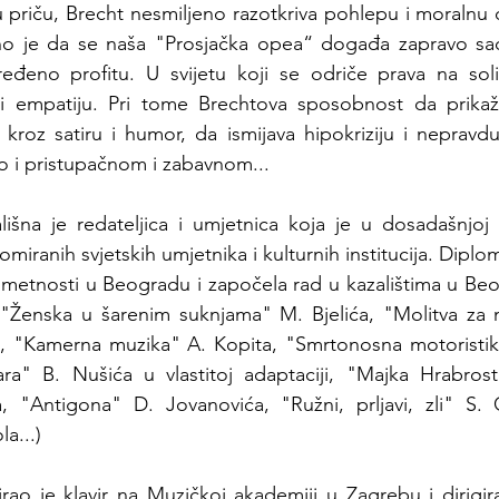
u priču, Brecht nesmiljeno razotkriva pohlepu i moralnu d
sno je da se naša "Prosjačka opea“ događa zapravo sada
đeno profitu. U svijetu koji se odriče prava na solida
k i empatiju. Pri tome Brechtova sposobnost da prikaže
roz satiru i humor, da ismijava hipokriziju i nepravdu 
 i pristupačnom i zabavnom...
lišna je redateljica i umjetnica koja je u dosadašnjoj ka
iranih svjetskih umjetnika i kulturnih institucija. Diplomir
metnosti u Beogradu i započela rad u kazalištima u Beo
 ("Ženska u šarenim suknjama" M. Bjelića, "Molitva za 
ki, "Kamerna muzika" A. Kopita, "Smrtonosna motoristik
a" B. Nušića u vlastitoj adaptaciji, "Majka Hrabrost
ća, "Antigona" D. Jovanovića, "Ružni, prljavi, zli" S.
a...)
irao je klavir na Muzičkoj akademiji u Zagrebu i dirigi