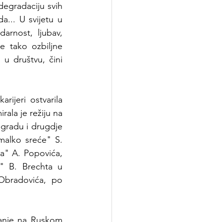
egradaciju svih 
... U svijetu u 
rnost, ljubav, 
 tako ozbiljne 
u društvu, čini 
rijeri ostvarila 
ala je režiju na 
gradu i drugdje 
malko sreće" S. 
a" A. Popovića, 
" B. Brechta u 
 Obradovića, po 
ranje na Ruskom 