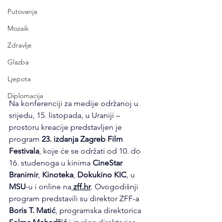
Putovanja
Mozaik
Zdravlje
Glazba
Ljepota
Diplomacija
Na konferenciji za medije održanoj u 
srijedu, 15. listopada, u Uraniji – 
prostoru kreacije predstavljen je 
program 
23. izdanja Zagreb Film 
Festivala
, koje će se održati od 10. do 
16. studenoga u kinima 
CineStar 
Branimir
, 
Kinoteka
, 
Dokukino KIC
, u 
MSU
-u i online na
zff.hr
. Ovogodišnji 
program predstavili su direktor ZFF-a 
Boris T. Matić
, programska direktorica 