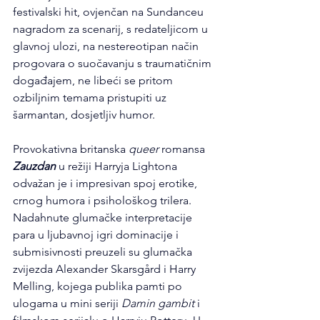
festivalski hit, ovjenčan na Sundanceu 
nagradom za scenarij, s redateljicom u 
glavnoj ulozi, na nestereotipan način 
progovara o suočavanju s traumatičnim 
događajem, ne libeći se pritom 
ozbiljnim temama pristupiti uz 
šarmantan, dosjetljiv humor.
Provokativna britanska 
queer
 romansa 
Zauzdan
 u režiji Harryja Lightona 
odvažan je i impresivan spoj erotike, 
crnog humora i psihološkog trilera. 
Nadahnute glumačke interpretacije 
para u ljubavnoj igri dominacije i 
submisivnosti preuzeli su glumačka 
zvijezda Alexander Skarsgård i Harry 
Melling, kojega publika pamti po 
ulogama u mini seriji 
Damin gambit
 i 