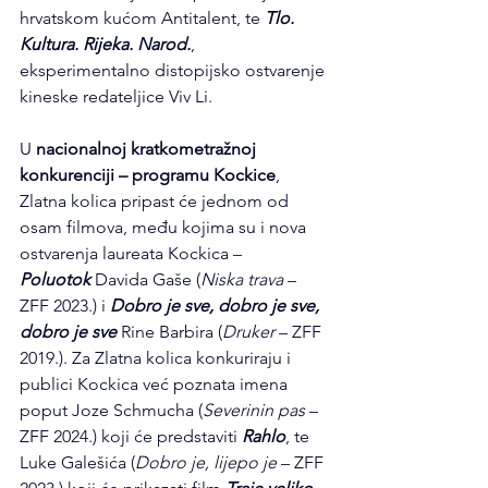
hrvatskom kućom Antitalent, te 
Tlo. 
Kultura. Rijeka. Narod.
, 
eksperimentalno distopijsko ostvarenje 
kineske redateljice Viv Li.
U 
nacionalnoj kratkometražnoj 
konkurenciji – programu Kockice
, 
Zlatna kolica pripast će jednom od 
osam filmova, među kojima su i nova 
ostvarenja laureata Kockica – 
Poluotok
 Davida Gaše (
Niska trava
 – 
ZFF 2023.) i 
Dobro je sve, dobro je sve, 
dobro je sve
 Rine Barbira (
Druker
 – ZFF 
2019.). Za Zlatna kolica konkuriraju i 
publici Kockica već poznata imena 
poput Joze Schmucha (
Severinin pas
 – 
ZFF 2024.) koji će predstaviti 
Rahlo
, te 
Luke Galešića (
Dobro je, lijepo je
 – ZFF 