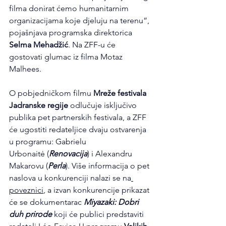
filma donirat ćemo humanitarnim 
organizacijama koje djeluju na terenu”, 
pojašnjava programska direktorica 
Selma Mehadžić
. Na ZFF-u će 
gostovati glumac iz filma Motaz 
Malhees.
O pobjedničkom filmu 
Mreže festivala 
Jadranske regije
 odlučuje isključivo 
publika pet partnerskih festivala, a ZFF 
će ugostiti redateljice dvaju ostvarenja 
u programu: Gabrielu 
Urbonaitė
(
Renovacija
) i Alexandru 
Makarovu (
Perla
). Više informacija o pet 
naslova u konkurenciji nalazi se na
poveznici
, a izvan konkurencije prikazat 
će se dokumentarac 
Miyazaki: Dobri 
duh prirode
 koji će publici predstaviti 