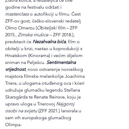
Zlatna kolica, a redateljica će ove 
godine na festivalu održati i 
masterclass
 o autofikciji u filmu. Čest 
ZFF-ov gost, češko-slovenski redatelj 
Olmo Omerzu (
Obiteljski film
 – ZFF 
2015., 
Zimske mušice
 – ZFF 2018.), 
predstavit će 
Nezahvalna bića
, film o 
obitelji u krizi, nastao u koprodukciji s 
Hrvatskom (Kinorama) i većim dijelom 
sniman na Pelješcu. 
Sentimentalna 
vrijednost
, novo ostvarenje norveškog 
majstora filmske melankolije Joachima 
Triera, u ulogama otuđenog oca i kćeri 
udružuje glumačku legendu Stellana 
Skarsgårda te Renate Reinsve, koju je 
upravo uloga u Trierovoj 
Najgoroj 
osobi na svijetu
 (ZFF 2021.) lansirala u 
sam vrh europskoga glumačkog 
Olimpa.