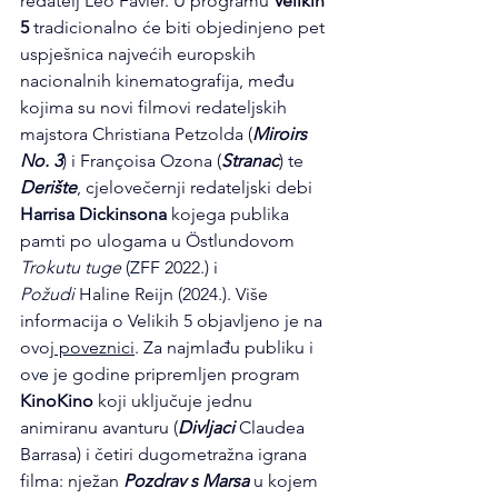
redatelj Léo Favier. U programu 
Velikih 
5 
tradicionalno će biti objedinjeno pet 
uspješnica najvećih europskih 
nacionalnih kinematografija, među 
kojima su novi filmovi redateljskih 
majstora Christiana Petzolda (
Miroirs 
No. 3
)
i Françoisa Ozona (
Stranac
) te 
Derište
, cjelovečernji redateljski debi 
Harrisa Dickinsona
 kojega publika 
pamti po ulogama u Östlundovom 
Trokutu tuge
 (ZFF 2022.) i 
Požudi
 Haline Reijn (2024.). Više 
informacija o Velikih 5 objavljeno je na 
ovoj
 poveznici
. Za najmlađu publiku i 
ove je godine pripremljen program 
KinoKino
 koji uključuje jednu 
animiranu avanturu (
Divljaci
 Claudea 
Barrasa) i četiri dugometražna igrana 
filma: nježan 
Pozdrav s Marsa
 u kojem 