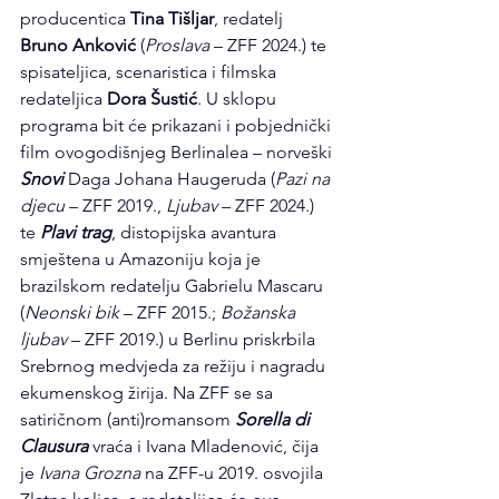
producentica 
Tina Tišljar
, redatelj 
Bruno Anković 
(
Proslava
 – ZFF 2024.) te 
spisateljica, scenaristica i filmska 
redateljica 
Dora Šustić
. U sklopu 
programa bit će prikazani i pobjednički 
film ovogodišnjeg Berlinalea – norveški 
Snovi
 Daga Johana Haugeruda (
Pazi na 
djecu
 – ZFF 2019., 
Ljubav
 – ZFF 2024.) 
te 
Plavi trag
, distopijska avantura 
smještena u Amazoniju koja je 
brazilskom redatelju Gabrielu Mascaru 
(
Neonski bik 
– ZFF 2015.; 
Božanska 
ljubav
 – ZFF 2019.) u Berlinu priskrbila 
Srebrnog medvjeda za režiju i nagradu 
ekumenskog žirija. Na ZFF se sa 
satiričnom (anti)romansom 
Sorella di 
Clausura
 vraća i Ivana Mladenović, čija 
je 
Ivana Grozna
 na ZFF-u 2019. osvojila 