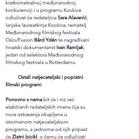
kratkometražnoj međunarodnoj 
konkurenciji i u programu Kockice 
odlučivat će redateljica 
Sara Alavanić
, 
lanjska laureatkinja Kockica, ravnatelj 
Međunarodnog filmskog festivala 
Oslo/Fusion 
Bård Ydén
 te nagrađivani 
hrvatski dokumentarist
 Ivan Ramljak
, 
jedan od selektora Međunarodnog 
filmskog festivala u Rotterdamu.
          Ostali natjecateljski i popratni 
filmski programi
Ponovno s nama
 bit će i niz već 
etabliranih redateljskih imena čija su 
nova ostvarenja okupljena u 
istoimenom natjecateljskom 
programu, a jednome od njih pripast 
će 
Zlatni bicikl
, o čemu će odlučivati 