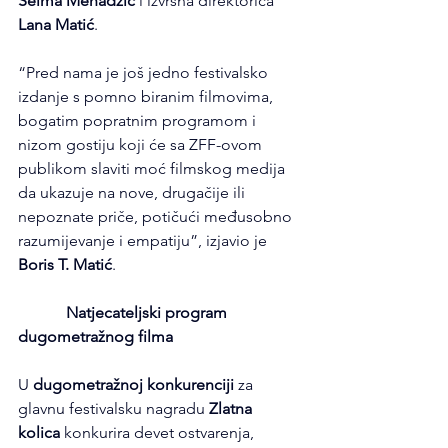
Selma Mehadžić
 i izvršna direktorica 
Lana Matić
.
“Pred nama je još jedno festivalsko 
izdanje s pomno biranim filmovima, 
bogatim popratnim programom i 
nizom gostiju koji će sa ZFF-ovom 
publikom slaviti moć filmskog medija 
da ukazuje na nove, drugačije ili 
nepoznate priče, potičući međusobno 
razumijevanje i empatiju”, izjavio je 
Boris T. Matić
.
Natjecateljski program 
dugometražnog filma
U 
dugometražnoj konkurenciji
 za 
glavnu festivalsku nagradu 
Zlatna 
kolica
 konkurira devet ostvarenja, 