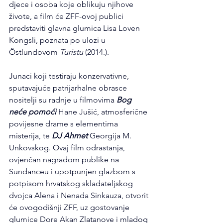
djece i osoba koje oblikuju njihove 
živote, a film će ZFF-ovoj publici 
predstaviti glavna glumica Lisa Loven 
Kongsli, poznata po ulozi u 
Östlundovom 
Turistu
 (2014.).
Junaci koji testiraju konzervativne, 
sputavajuće patrijarhalne obrasce 
nositelji su radnje u filmovima 
Bog 
neće pomoći
 Hane Jušić, atmosferične 
povijesne drame s elementima 
misterija, te 
DJ Ahmet
 Georgija M. 
Unkovskog. Ovaj film odrastanja, 
ovjenčan nagradom publike na 
Sundanceu i upotpunjen glazbom s 
potpisom hrvatskog skladateljskog 
dvojca Alena i Nenada Sinkauza, otvorit 
će ovogodišnji ZFF, uz gostovanje 
glumice Dore Akan Zlatanove i mladog 