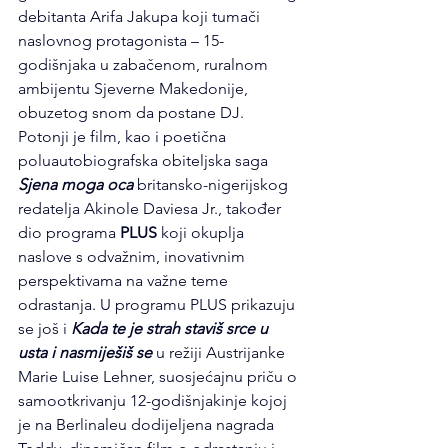
debitanta Arifa Jakupa koji tumači 
naslovnog protagonista – 15-
godišnjaka u zabačenom, ruralnom 
ambijentu Sjeverne Makedonije, 
obuzetog snom da postane DJ. 
Potonji je film, kao i poetična 
poluautobiografska obiteljska saga 
Sjena moga oca
 britansko-nigerijskog 
redatelja Akinole Daviesa Jr., također 
dio programa 
PLUS
 koji okuplja 
naslove s odvažnim, inovativnim 
perspektivama na važne teme 
odrastanja. U programu PLUS prikazuju 
se još i 
Kada te je strah staviš srce u 
usta i nasmiješiš se 
u režiji Austrijanke 
Marie Luise Lehner, suosjećajnu priču o 
samootkrivanju 12-godišnjakinje kojoj 
je na Berlinaleu dodijeljena nagrada 