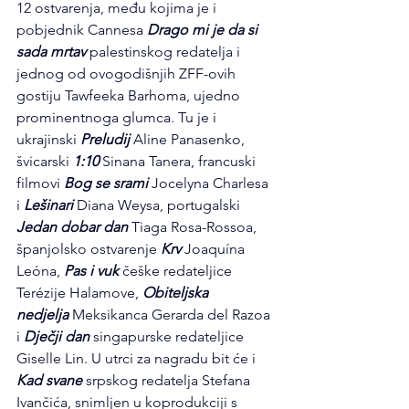
12 ostvarenja, među kojima je i 
pobjednik Cannesa 
Drago mi je da si 
sada mrtav
 palestinskog redatelja i 
jednog od ovogodišnjih ZFF-ovih 
gostiju Tawfeeka Barhoma, ujedno 
prominentnoga glumca. Tu je i 
ukrajinski 
Preludij
 Aline Panasenko, 
švicarski 
1:10
 Sinana Tanera, francuski 
filmovi 
Bog se srami
 Jocelyna Charlesa 
i 
Lešinari
 Diana Weysa, portugalski 
Jedan dobar dan
 Tiaga Rosa-Rossoa, 
španjolsko ostvarenje 
Krv
 Joaquína 
Leóna, 
Pas i vuk
 češke redateljice 
Terézije Halamove, 
Obiteljska 
nedjelja
 Meksikanca Gerarda del Razoa 
i 
Dječji dan
 singapurske redateljice 
Giselle Lin. U utrci za nagradu bit će i 
Kad svane
 srpskog redatelja Stefana 
Ivančića, snimljen u koprodukciji s 