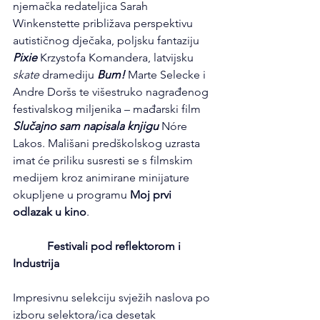
njemačka redateljica Sarah 
Winkenstette približava perspektivu 
autističnog dječaka, poljsku fantaziju 
Pixie
 Krzystofa Komandera, latvijsku 
skate
 dramediju 
Bum!
 Marte Selecke i 
Andre Doršs te višestruko nagrađenog 
festivalskog miljenika – mađarski film 
Slučajno sam napisala knjigu
 Nóre 
Lakos. Mališani predškolskog uzrasta 
imat će priliku susresti se s filmskim 
medijem kroz animirane minijature 
okupljene u programu 
Moj prvi 
odlazak u kino
.
            Festivali pod reflektorom i 
Industrija
Impresivnu selekciju svježih naslova po 
izboru selektora/ica desetak 