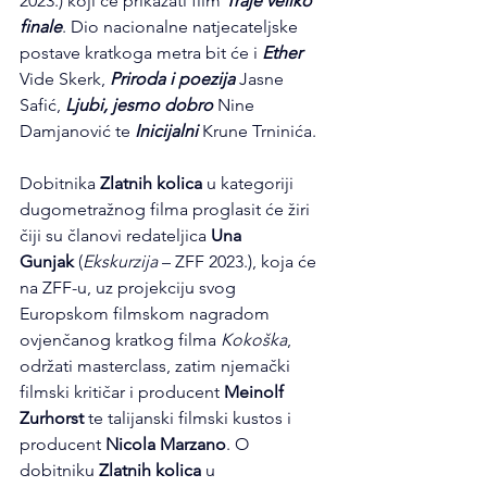
2023.) koji će prikazati film 
Traje veliko 
finale
. Dio nacionalne natjecateljske 
postave kratkoga metra bit će i 
Ether
Vide Skerk, 
Priroda i poezija
 Jasne 
Safić, 
Ljubi, jesmo dobro
 Nine 
Damjanović te 
Inicijalni
 Krune Trninića.
Dobitnika 
Zlatnih kolica
 u kategoriji 
dugometražnog filma proglasit će žiri 
čiji su članovi redateljica 
Una 
Gunjak
 (
Ekskurzija
 – ZFF 2023.), koja će 
na ZFF-u, uz projekciju svog 
Europskom filmskom nagradom 
ovjenčanog kratkog filma 
Kokoška
, 
održati masterclass, zatim njemački 
filmski kritičar i producent 
Meinolf 
Zurhorst
 te talijanski filmski kustos i 
producent 
Nicola Marzano
. O 
dobitniku 
Zlatnih kolica
 u 