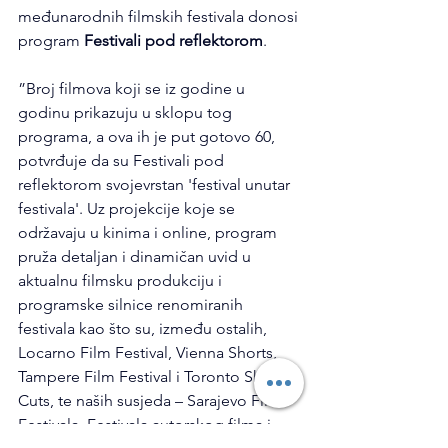
međunarodnih filmskih festivala donosi 
program 
Festivali pod reflektorom
.
”Broj filmova koji se iz godine u 
godinu prikazuju u sklopu tog 
programa, a ova ih je put gotovo 60, 
potvrđuje da su Festivali pod 
reflektorom svojevrstan 'festival unutar 
festivala'. Uz projekcije koje se 
održavaju u kinima i online, program 
pruža detaljan i dinamičan uvid u 
aktualnu filmsku produkciju i 
programske silnice renomiranih 
festivala kao što su, između ostalih, 
Locarno Film Festival, Vienna Shorts, 
Tampere Film Festival i Toronto Short 
Cuts, te naših susjeda – Sarajevo Film 
Festivala, Festivala autorskog filma i 