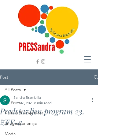
Post
All Posts
Sandra Brambilla
All Posts
Oct 16, 2025
8 min read
Predstavljen program 23.
Kultura & umjetnost
ZFF-a
Enogastronomija
Moda