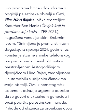
Dio programa bit će i dokudrama o 
pogibiji palestinske obitelji u Gazi,
Glas Hind Rajab
 tuniške redateljice 
Kaouther Ben Hania (
Čovjek koji je 
prodao svoju kožu
 – ZFF 2021.), 
nagrađena venecijanskim Srebrnim 
lavom. “Snimljena je prema istinitom 
događaju iz siječnja 2024. godine, uz 
korištenje stvarne snimke telefonskog 
razgovora humanitarnih aktivista s 
prestravljenom šestogodišnjom 
djevojčicom Hind Rajab, zarobljenom 
u automobilu s ubijenim članovima 
svoje obitelji. Ovaj kinematografski 
testament odraz je urgentne potrebe 
da se govori o aktualnom genocidu i 
pruži podrška palestinskom narodu. 
Prihode od ulaznica za projekcije ovog 