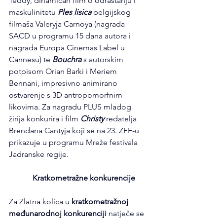
Teddy, dinamičan film o odrastanju i 
maskulinitetu 
Ples lisica
 belgijskog 
filmaša Valeryja Carnoya (nagrada 
SACD u programu 15 dana autora i 
nagrada Europa Cinemas Label u 
Cannesu) te 
Bouchra
 s autorskim 
potpisom Orian Barki i Meriem 
Bennani, impresivno animirano 
ostvarenje s 3D antropomorfnim 
likovima. Za nagradu PLUS mladog 
žirija konkurira i film 
Christy
 redatelja 
Brendana Cantyja koji se na 23. ZFF-u 
prikazuje u programu Mreže festivala 
Jadranske regije.
            Kratkometražne konkurencije
Za Zlatna kolica u 
kratkometražnoj 
međunarodnoj konkurenciji
 natječe se 