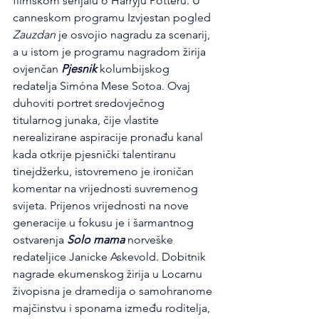
filmskom serijalu o Harryju Potteru. U 
canneskom programu Izvjestan pogled 
Zauzdan
 je osvojio nagradu za scenarij, 
a u istom je programu nagradom žirija 
ovjenčan 
Pjesnik
 kolumbijskog 
redatelja Simóna Mese Sotoa. Ovaj 
duhoviti portret sredovječnog 
titularnog junaka, čije vlastite 
nerealizirane aspiracije pronađu kanal 
kada otkrije pjesnički talentiranu 
tinejdžerku, istovremeno je ironičan 
komentar na vrijednosti suvremenog 
svijeta. Prijenos vrijednosti na nove 
generacije u fokusu je i šarmantnog 
ostvarenja 
Solo mama
 norveške 
redateljice Janicke Askevold. Dobitnik 
nagrade ekumenskog žirija u Locarnu 
živopisna je dramedija o samohranome 
majčinstvu i sponama između roditelja, 