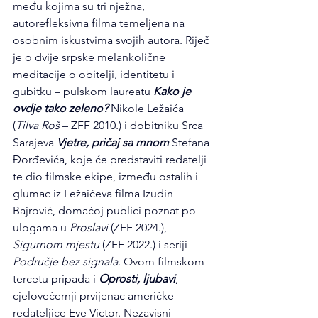
među kojima su tri nježna, 
autorefleksivna filma temeljena na 
osobnim iskustvima svojih autora. Riječ 
je o dvije srpske melankolične 
meditacije o obitelji, identitetu i 
gubitku – pulskom laureatu 
Kako je 
ovdje tako zeleno?
 Nikole Ležaića 
(
Tilva Roš
 – ZFF 2010.) i dobitniku Srca 
Sarajeva 
Vjetre, pričaj sa mnom
 Stefana 
Đorđevića, koje će predstaviti redatelji 
te dio filmske ekipe, između ostalih i 
glumac iz Ležaićeva filma Izudin 
Bajrović, domaćoj publici poznat po 
ulogama u 
Proslavi
 (ZFF 2024.), 
Sigurnom mjestu
 (ZFF 2022.) i seriji 
Područje bez signala
. Ovom filmskom 
tercetu pripada i 
Oprosti, ljubavi
, 
cjelovečernji prvijenac američke 
redateljice Eve Victor. Nezavisni 