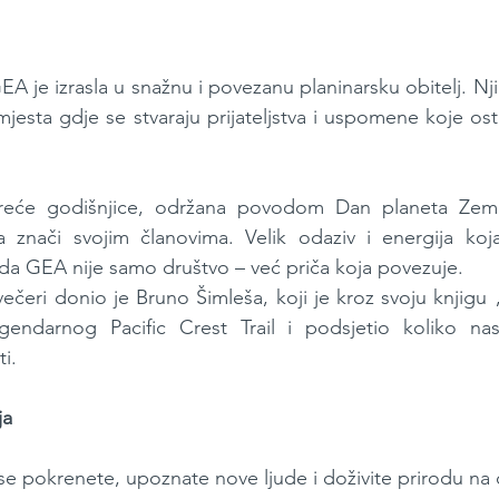
A je izrasla u snažnu i povezanu planinarsku obitelj. Njih
 mjesta gdje se stvaraju prijateljstva i uspomene koje os
reće godišnjice, održana povodom Dan planeta Zemlj
a znači svojim članovima. Velik odaziv i energija koja
da GEA nije samo društvo – već priča koja povezuje.
večeri donio je Bruno Šimleša, koji je kroz svoju knjigu 
legendarnog Pacific Crest Trail i podsjetio koliko na
ti.
ja
se pokrenete, upoznate nove ljude i doživite prirodu na d