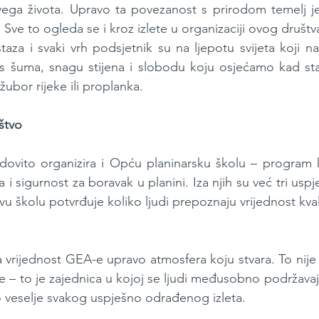
svega života. Upravo ta povezanost s prirodom temelj j
. Sve to ogleda se i kroz izlete u organizaciji ovog društv
taza i svaki vrh podsjetnik su na ljepotu svijeta koji na
is šuma, snagu stijena i slobodu koju osjećamo kad sta
ubor rijeke ili proplanka.
ištvo
edovito organizira i Opću planinarsku školu – program k
 i sigurnost za boravak u planini. Iza njih su već tri uspj
vu školu potvrđuje koliko ljudi prepoznaju vrijednost kval
vrijednost GEA-e upravo atmosfera koju stvara. To nije 
e – to je zajednica u kojoj se ljudi međusobno podržavaj
no veselje svakog uspješno odrađenog izleta.