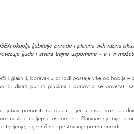
EA okuplja ljubitelje prirode i planina svih razina iskust
povezuje ljude i stvara trajne uspomene – a i vi možete
brži i glasniji, boravak u prirodi postaje više od hobija – 
oriti, disati punim plućima i ponovno se povezati sa 
 ljubav prenositi na djecu – jer upravo kroz zajedničk
re nastaju najljepše uspomene. Planinarenje nije samo 
di strpljenje, zajedništvo i poštovanje prema prirodi.