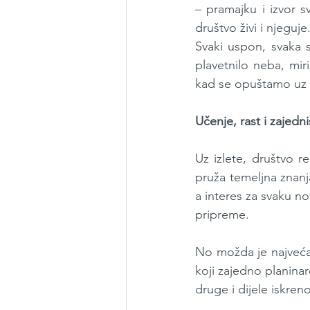
– pramajku i izvor 
društvo živi i njeguje
Svaki uspon, svaka s
plavetnilo neba, mir
kad se opuštamo uz ž
Učenje, rast i zajedn
Uz izlete, društvo r
pruža temeljna znanja
a interes za svaku no
pripreme.
No možda je najveća 
koji zajedno planinar
druge i dijele iskre