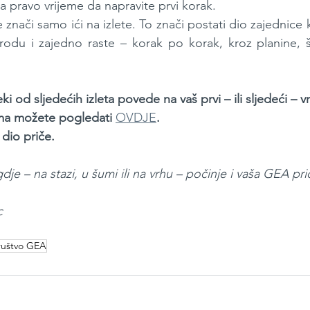
 pravo vrijeme da napravite prvi korak.
 znači samo ići na izlete. To znači postati dio zajednice ko
irodu i zajedno raste – korak po korak, kroz planine, 
 od sljedećih izleta povede na vaš prvi – ili sljedeći – vr
ima možete pogledati 
OVDJE
.
 dio priče.
e – na stazi, u šumi ili na vrhu – počinje i vaša GEA pr
c
društvo GEA