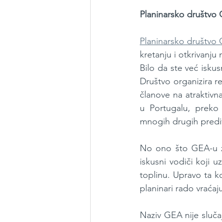
Planinarsko društvo 
Planinarsko društvo
kretanju i otkrivanju
Bilo da ste već iskus
Društvo organizira re
članove na atraktivn
u Portugalu, preko 
mnogih drugih prediv
No ono što GEA-u zai
iskusni vodiči koji u
toplinu. Upravo ta k
planinari rado vraćaj
Naziv GEA nije sluča