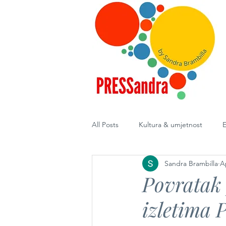
All Posts
Kultura & umjetnost
E
Sandra Brambilla
A
Diplomacija
Povratak p
izletima