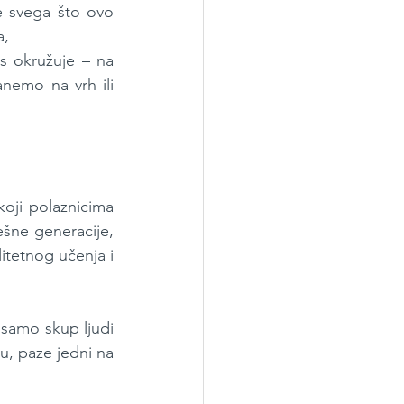
e svega što ovo 
a,
s okružuje – na 
nemo na vrh ili 
oji polaznicima 
ešne generacije, 
itetnog učenja i 
samo skup ljudi 
u, paze jedni na 