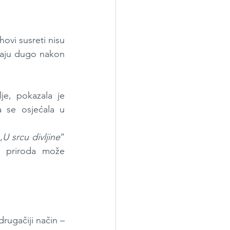
ovi susreti nisu 
taju dugo nakon 
e, pokazala je 
 se osjećala u 
„
U srcu divljine
“ 
s priroda može 
rugačiji način – 