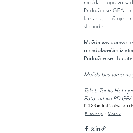
možda je upravo sada
Pridružiti se GEA-i ne
kretanja, poštuje pr
slobode.
Možda vas upravo neki
o nadolazećim izlet
Pridružite se i budite
Možda baš tamo negdj
Tekst: Tonka Hohnje
Foto: arhiva PD GEA
PRESSandra
Planinarsko 
Putovanja
Mozaik