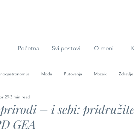
Početna
Svi postovi
O meni
K
nogastronomija
Moda
Putovanja
Mozaik
Zdravlje
pr 29
3 min read
rirodi – i sebi: pridružite
 PD GEA