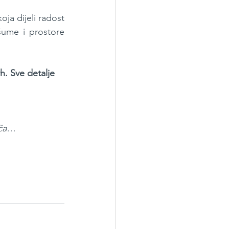
ja dijeli radost 
šume i prostore 
h. Sve detalje 
iča…