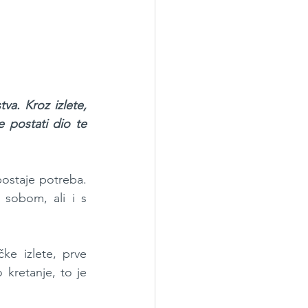
va. Kroz izlete, 
 postati dio te 
postaje potreba. 
sobom, ali i s 
e izlete, prve 
kretanje, to je 