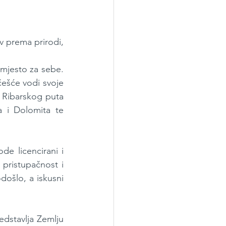
av prema prirodi, 
 mjesto za sebe. 
češće vodi svoje 
 Ribarskog puta 
 i Dolomita te 
e licencirani i 
 pristupačnost i 
ošlo, a iskusni 
dstavlja Zemlju 