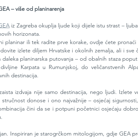
GEA – više od planinarenja
 GEA
 iz Zagreba okuplja ljude koji dijele istu strast – ljub
 novih horizonata.
ni planinar ili tek radite prve korake, ovdje ćete pronaći
dovite izlete diljem Hrvatske i okolnih zemalja, ali i sve 
a daleka planinarska putovanja – od obalnih staza poput
divljine Karpata u Rumunjskoj, do veličanstvenih Alpa
nih destinacija.
sta izdvaja nije samo destinacija, nego ljudi. Izlete vod
z stručnost donose i ono najvažnije – osjećaj sigurnosti,
ombinacija čini da se i potpuni početnici osjećaju dobrod
u.
jan. Inspiriran je starogrčkom mitologijom, gdje GEA pre