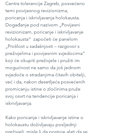
Centra tolerancije Zagreb, posvećeno 
temi povijesnog revizionizma, 
poricanja i iskrivljavanja holokausta. 
Događanje pod nazivom „Povijesni 
revizionizam, poricanje i iskrivljavanje 
holokausta“  započeti će panelom 
„Prošlost u sadašnjosti – razgovor s 
preživjelima i povijesnim svjedocima“ 
koji će okupiti preživjele i pružiti im 
mogućnost ne samo da još jednom 
svjedoče o stradanjima čitavih obitelji, 
već i da, nakon desetljeća posvećenih 
promicanju istine o zločinima pruže 
svoj osvrt na tendencije poricanja i 
iskrivljavanja. 
Kako poricanje i iskrivljavanje istine o 
holokaustu doživljavaju posljednji 
preživjeli, misle li da postoje alati da se 