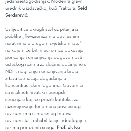
jedanaestogodišnjak. Moderira glavni 
urednik u izdavačkoj kući Fraktura, 
Seid 
Serdarević
.
Uslijedit će okrugli stol uz pitanja iz 
publike „Revizionizam u povijesnim 
narativima o drugom svjetskom ratu“  
na kojem će biti riječi o nizu pokušaja 
poricanja i umanjivanja odgovornosti 
ustaškog režima za zločine počinjene u 
NDH, negiranju i umanjivanju broja 
žrtava te značaja događanja u 
koncentracijskim logorima. Govornici 
su istaknuti hrvatski i europski 
stručnjaci koji će pružiti kontekst za 
razumijevanje fenomena povijesnog 
revizionizma i središnjeg motiva 
revizionista – rehabilitacije  ideologije i 
režima poraženih snaga. 
Prof. dr. Ivo 