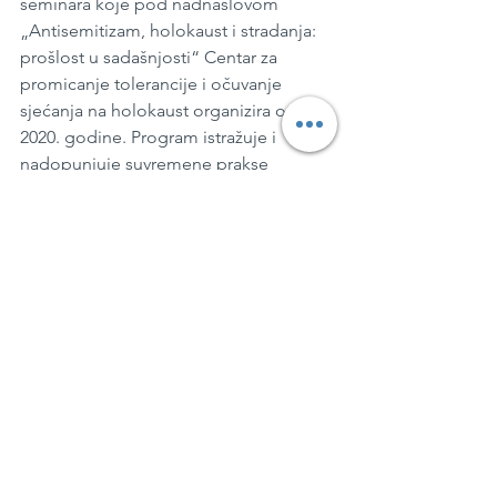
seminara koje pod nadnaslovom 
„Antisemitizam, holokaust i stradanja: 
prošlost u sadašnjosti“ Centar za 
promicanje tolerancije i očuvanje 
sjećanja na holokaust organizira od 
2020. godine. Program istražuje i 
nadopunjuje suvremene prakse 
poučavanja o holokaustu. Od 2020. do 
2023. godine održano je 6 seminara i 
webinara na kojima je sudjelovalo više 
od 2200 medijskih djelatnika, učitelja i 
nastavnika i studenata iz Hrvatske, 
susjednih i ostalih zemalja (webinari). 
Tijekom godina uspostavljena je 
suradnja s Agencijom za odgoj i 
obrazovanje te dio publike seminara 
koju čine nastavnici dobivaju potvrdu 
za stručno usavršavanje za poučavanje 
o holokaustu.