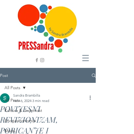
Post
All Posts
Sandra Brambilla
All Posts
Nov 6, 2024
3 min read
POVIJESNI
Kultura & umjetnost
REVIZIONIZAM,
Enogastronomija
PORICANJE I
Moda