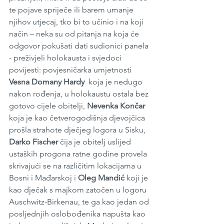
te pojave spriječe ili barem umanje 
njihov utjecaj, tko bi to učinio i na koji 
način – neka su od pitanja na koja će 
odgovor pokušati dati sudionici panela 
- preživjeli holokausta i svjedoci 
povijesti: povjesničarka umjetnosti 
Vesna Domany Hardy
  koja je nedugo 
nakon rođenja, u holokaustu ostala bez 
gotovo cijele obitelji, 
Nevenka Končar
koja je kao četverogodišnja djevojčica 
prošla strahote dječjeg logora u Sisku, 
Darko Fischer
 čija je obitelj uslijed 
ustaških progona ratne godine provela 
skrivajući se na različitim lokacijama u 
Bosni i Mađarskoj i 
Oleg Mandić
 koji je 
kao dječak s majkom zatočen u logoru 
Auschwitz-Birkenau, te ga kao jedan od 
posljednjih oslobođenika napušta kao 