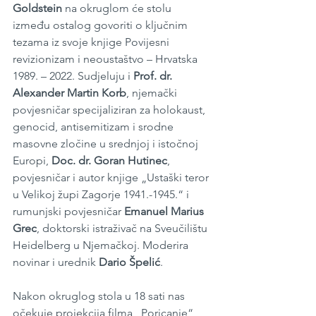
Goldstein
 na okruglom će stolu 
između ostalog govoriti o ključnim 
tezama iz svoje knjige Povijesni 
revizionizam i neoustaštvo – Hrvatska 
1989. – 2022. Sudjeluju i 
Prof. dr. 
Alexander Martin Korb
, njemački 
povjesničar specijaliziran za holokaust, 
genocid, antisemitizam i srodne 
masovne zločine u srednjoj i istočnoj 
Europi, 
Doc. dr. Goran Hutinec
, 
povjesničar i autor knjige „Ustaški teror 
u Velikoj župi Zagorje 1941.-1945.“ i 
rumunjski povjesničar 
Emanuel Marius 
Grec
, doktorski istraživač na Sveučilištu 
Heidelberg u Njemačkoj. Moderira 
novinar i urednik 
Dario Špelić
.
Nakon okruglog stola u 18 sati nas 
očekuje projekcija filma „Poricanje“ 