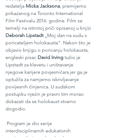
redatelja 
Micka Jacksona
, premijerno 
prikazanog na Toronto International 
Film Festivalu 2016. godine. Film se 
temelji na istinitoj priči opisanoj u knjizi 
Deborah Lipstadt
 „Moj dan na sudu s 
poricateljem holokausta“. Nakon što je 
objavio knjigu o poricanju holokausta, 
engleski pisac 
David Irving
 tužio je 
Lipstadt za klevetu i uništavanje 
njegove karijere povjesničara jer ga je 
optužila za namjerno iskrivljavanje 
povijesnih činjenica. U sudskom 
postupku njezin je pravni tim morao 
dokazati da se holokaust stvarno 
dogodio.
 Program je dio serije 
interdisciplinarnih edukativnih 