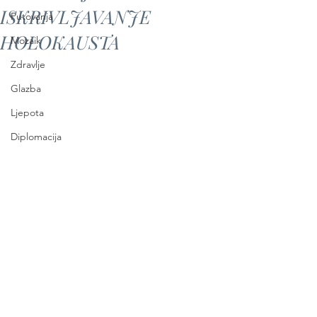
ISKRIVLJAVANJE
Putovanja
HOLOKAUSTA
Mozaik
Zdravlje
Glazba
Ljepota
Diplomacija