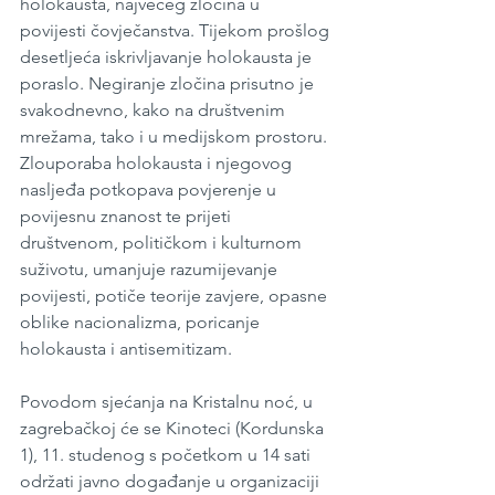
holokausta, najvećeg zločina u 
povijesti čovječanstva. Tijekom prošlog 
desetljeća iskrivljavanje holokausta je 
poraslo. Negiranje zločina prisutno je 
svakodnevno, kako na društvenim 
mrežama, tako i u medijskom prostoru. 
Zlouporaba holokausta i njegovog 
nasljeđa potkopava povjerenje u 
povijesnu znanost te prijeti 
društvenom, političkom i kulturnom 
suživotu, umanjuje razumijevanje 
povijesti, potiče teorije zavjere, opasne 
oblike nacionalizma, poricanje 
holokausta i antisemitizam.
Povodom sjećanja na Kristalnu noć, u 
zagrebačkoj će se Kinoteci (Kordunska 
1), 11. studenog s početkom u 14 sati 
održati javno događanje u organizaciji 