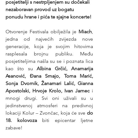
posjetitelji s nestrpljenjem su dočekali 
nezaboravan provod uz bogatu 
ponudu hrane i pića te sjajne koncerte!
Otvorenje Festivala obilježila je 
Miach
, 
jedna od najvećih zvijezda nove 
generacije, koja je svojim hitovima 
rasplesala brojnu publiku. Među 
posjetiteljima našla su se i poznata lica 
kao što su 
Albina Grčić, Anamarija 
Asanović, Đana Smajo, Toma Marić, 
Sonja Dvornik, Žanamari Lalić, Gianna 
Apostolski, Hrvoje Krolo, Ivan Jarnec 
i 
mnogi drugi. Svi oni uživali su u 
jedinstvenoj atmosferi na predivnoj 
lokaciji Kolur – Zvončac, koja će sve 
do 
18. kolovoza
 biti epicentar ljetne 
zabave!