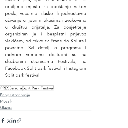
omiljeno mjesto za opuštanje nakon 
posla, večernje izlaske ili jednostavno 
uživanje u ljetnim okusima i zvukovima 
u društvu prijatelja. Za posjetitelje 
organiziran je i besplatni prijevoz 
vlakićem, od crkve sv. Frane do Kolura i 
povratno. Svi detalji o programu i 
radnom vremenu dostupni su na 
službenim stranicama Festivala, na 
Facebook Split park festival
  i 
Instagram 
Split park festival
. 
PRESSandra
Split Park Festival
Enogastronomija
Mozaik
Glazba