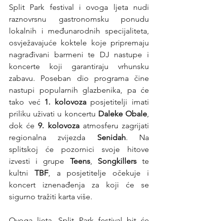
Split Park festival i ovoga ljeta nudi 
raznovrsnu gastronomsku ponudu 
lokalnih i međunarodnih specijaliteta, 
osvježavajuće koktele koje pripremaju 
nagrađivani barmeni te DJ nastupe i 
koncerte koji garantiraju vrhunsku 
zabavu. Poseban dio programa čine 
nastupi popularnih glazbenika, pa će 
tako već 
1. kolovoza
 posjetitelji imati 
priliku uživati u koncertu 
Daleke Obale
, 
dok će 
9. kolovoza
 atmosferu zagrijati 
regionalna zvijezda
 Senidah
. Na 
splitskoj će pozornici svoje hitove 
izvesti i grupe 
Teens
, 
Songkillers
 te 
kultni 
TBF
, a posjetitelje očekuje i 
koncert iznenađenja za koji će se 
sigurno tražiti karta više.
Ovoga ljeta, Split Park festival bit će 