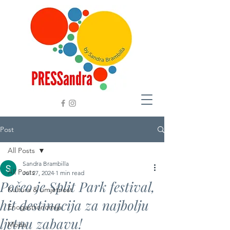
Post
All Posts
Sandra Brambilla
All Posts
Jul 27, 2024
1 min read
Počeo je Split Park festival,
Kultura & umjetnost
hit destinacija za najbolju
Enogastronomija
ljetnu zabavu!
Moda