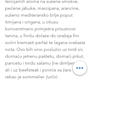
tercijarnih aroma na sušene smokve, 
pečene jabuke, marcipana, arancine, 
sušeno mediteransko bilje poput 
timijana i origana, u okusu 
koncentrirano primjetna prisutnost 
tanina, u finišu dolaze do izražaja fini 
sočni kremasti perlaž te lagana orašasta 
nota. Ovo bih vino poslužio uz tvrdi sir, 
domaću jetrenu paštetu, domaći pršut, 
pancetu i tvrdu salamu (ne dimljeno), 
ali i uz beefsteak i povrće sa žara.” 
rekao je sommelier Jurčić.
“Izuzetna vina koja nije bilo nimalo 
jednostavno napraviti. Belica je 
sazrijevala na vlastitim kvascima i 
grožđe je ovom vinu dalo najbolje što 
je moglo dati. Izuzetno i rijetko je pak 
susresti pjenušac od vina iz amfore, 