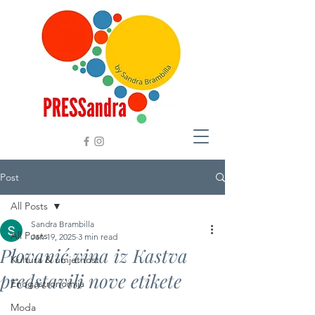
Post
All Posts
Sandra Brambilla
All Posts
Jan 19, 2025
3 min read
Plovanić vina iz Kastva
Kultura & umjetnost
predstavili nove etikete
Enogastronomija
Moda