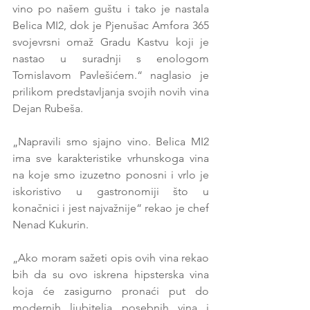
vino po našem guštu i tako je nastala 
Belica MI2, dok je Pjenušac Amfora 365 
svojevrsni omaž Gradu Kastvu koji je 
nastao u suradnji s enologom 
Tomislavom Pavlešićem.“ naglasio je 
prilikom predstavljanja svojih novih vina 
Dejan Rubeša.
„Napravili smo sjajno vino. Belica MI2 
ima sve karakteristike vrhunskoga vina 
na koje smo izuzetno ponosni i vrlo je 
iskoristivo u gastronomiji što u 
konačnici i jest najvažnije“ rekao je chef 
Nenad Kukurin.
„Ako moram sažeti opis ovih vina rekao 
bih da su ovo iskrena hipsterska vina 
koja će zasigurno pronaći put do 
modernih ljubitelja posebnih vina i 