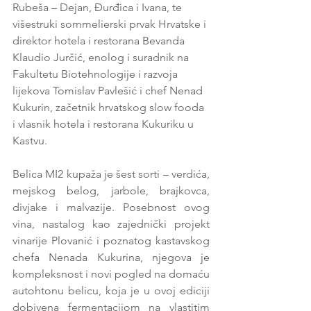
Rubeša – Dejan, Đurđica i Ivana, te 
višestruki sommelierski prvak Hrvatske i 
direktor hotela i restorana Bevanda 
Klaudio Jurčić, enolog i suradnik na 
Fakultetu Biotehnologije i razvoja 
lijekova Tomislav Pavlešić i chef Nenad 
Kukurin, začetnik hrvatskog slow fooda 
i vlasnik hotela i restorana Kukuriku u 
Kastvu.
Belica MI2 kupaža je šest sorti – verdića, 
mejskog belog, jarbole, brajkovca, 
divjake i malvazije. Posebnost ovog 
vina, nastalog kao zajednički projekt 
vinarije Plovanić i poznatog kastavskog 
chefa Nenada Kukurina, njegova je 
kompleksnost i novi pogled na domaću 
autohtonu belicu, koja je u ovoj ediciji 
dobivena fermentacijom na vlastitim 