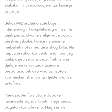
svakako ih preporučujem za kušanje i 
uživanje.
Belica MI2 je zlatno žute boje, 
intenzivnog i  kompleksnog mirisa, na 
bijeli papar, drvo te zrelije voće poput 
breskve, jabuke, korice naranče te 
herbalnih nota mediteranskog bilja. Na 
nepcu je suho, koncentrirano i punijeg 
tijela, osjeti se prisutnost finih tanina 
djeluje mekano i zaokruženo a 
preporučio bih ovo vino uz rižoto s 
kvarnerskim škampima i tjesteninom s 
tartufima.
Pjenušac Amfora 365 je duboke 
narančaste boje, vrlo sitnih mjehurića, 
bogato i kompleksno. Naglašenih 