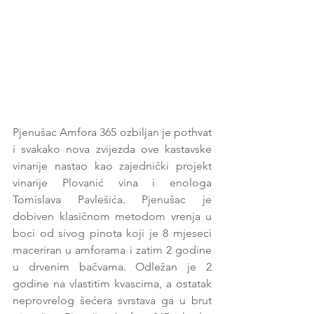
Pjenušac Amfora 365 ozbiljan je pothvat 
i svakako nova zvijezda ove kastavske 
vinarije nastao kao zajednički projekt 
vinarije Plovanić vina i enologa 
Tomislava Pavlešića. Pjenušac je 
dobiven klasičnom metodom vrenja u 
boci od sivog pinota koji je 8 mjeseci 
maceriran u amforama i zatim 2 godine 
u drvenim bačvama. Odležan je 2 
godine na vlastitim kvascima, a ostatak 
neprovrelog šećera svrstava ga u brut 