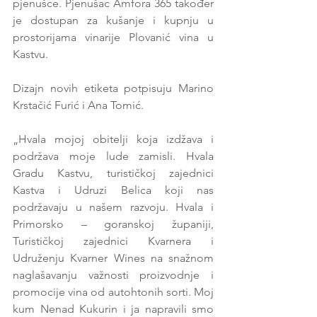
pjenušce. Pjenušac Amfora 365 također 
je dostupan za kušanje i kupnju u 
prostorijama vinarije Plovanić vina u 
Kastvu.
Dizajn novih etiketa potpisuju Marino 
Krstačić Furić i Ana Tomić.
„Hvala mojoj obitelji koja izdžava i 
podržava moje lude zamisli. Hvala 
Gradu Kastvu, turističkoj zajednici 
Kastva i Udruzi Belica koji nas 
podržavaju u našem razvoju. Hvala i 
Primorsko – goranskoj županiji, 
Turističkoj zajednici Kvarnera i 
Udruženju Kvarner Wines na snažnom 
naglašavanju važnosti proizvodnje i 
promocije vina od autohtonih sorti. Moj 
kum Nenad Kukurin i ja napravili smo 