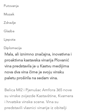
Putovanja
Mozaik
Zdravlje
Glazba
Ljepota
Diplomacija
Mala, ali iznimno značajna, inovativna i 
proaktivna kastavska vinarija Plovanić 
vina predstavila je u Kastvu medijima 
nova dva vina čime je svoju vinsku 
paletu proširila na sedam vina. 
Belica MI2 i Pjenušac Amfora 365 nove 
su vinske zvijezde Kastavštine, Kvarnera 
i hrvatske vinske scene. Vina su 
predstavili vlasnici vinarije iz obitelji 