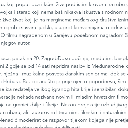
, koji poput oca i kćeri žive pod istim krovom na rubu 
evojka i starac koji nema baš nikakva iskustva s rodnom
e žive život koji je na marginama mađarskog društva iznimn
an i grub i sasvim ljudski, usuprot konvencijama o odrast
ju. O filmu nagrađenom u Sarajevu posebnom nagradom ži
 njegov autor.
naca, petak na 20. ZagrebDoxu počinje, međutim, bespl
ni 2 gdje se od 14 sati reprizira naslov iz Međunarodne 
, nježna i muzikalna posveta danskim seniorima, dok se 
a Hribara.
 Bez obzira što je prije riječ o popodnevu, širu 
e iza redatelja velikog igranog hita krije i senzibilan dok
neracije nekada nazivane novim ili mladim hrvatskim film
a na granici zbilje i fikcije. Nakon projekcije uzbudljivo
om ribaru, ali i autorovim literarnim, filmskim i naturalnim 
enadić moderirat će razgovor tijekom kojega nije pretje
e poslovične verbalne dovitljivosti.