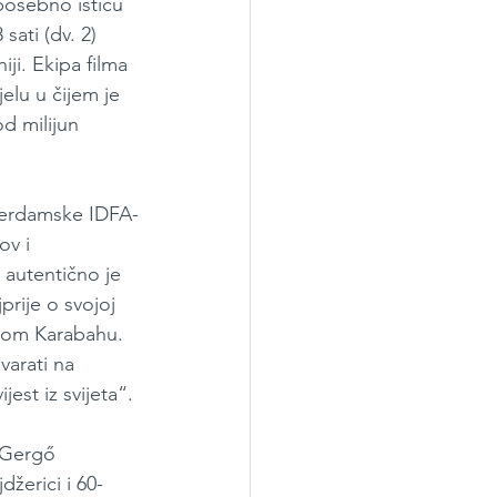
posebno ističu 
sati (dv. 2) 
iji. Ekipa filma 
elu u čijem je 
od milijun 
sterdamske IDFA-
ov i 
 autentično je 
rije o svojoj 
skom Karabahu. 
varati na 
est iz svijeta“. 
. Gergő 
žerici i 60-