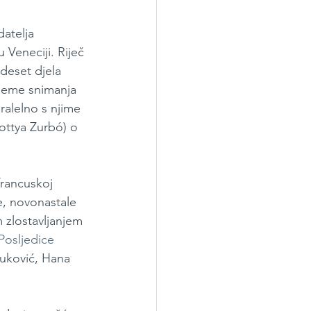
atelja 
 Veneciji. Riječ 
deset djela 
ijeme snimanja 
ralelno s njime 
rottya Zurbó) o 
francuskoj 
le, novonastale 
m zlostavljanjem 
Posljedice 
uković, Hana 