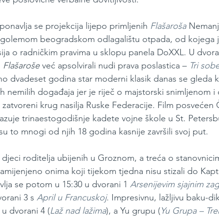
ponavlja se projekcija lijepo primljenih 
Flašaroša
Nemanje
 golemom beogradskom odlagalištu otpada, od kojega je
sija o radničkim pravima u sklopu panela DoXXL. U dvoran
 
Flašaroše 
već
apsolvirali nudi prava poslastica – 
Tri sob
no dvadeset godina star moderni klasik danas se gleda k
jih nemilih događaja jer je riječ o majstorski snimljenom
uje zatvoreni krug nasilja Ruske Federacije. Film posveće
ikazuje trinaestogodišnje kadete vojne škole u St. Petersbu
u to mnogi od njih 18 godina kasnije završili svoj put. 
djeci roditelja ubijenih u Groznom, a treća o stanovnici
ijenjeno onima koji tijekom tjedna nisu stizali do Kapt
lja se potom u 15:30 u dvorani 1 
Arsenijevim sjajnim za
orani 3 s 
April u Francuskoj
. Impresivnu, lažljivu baku-di
u dvorani 4 (
Laž nad lažima
), a Yu grupu (
Yu Grupa – Tre