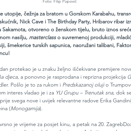
Foto: Filip Popović
 utopije, čežnja za bratom u Gorskom Karabahu, trans
eskućnik, Nick Cave i The Birthday Party, Hribarov ribar iz
ija Sakamota, otvoreno o ženskom tijelu, bruto iznos sreć
lnom nasilju, 
masterclass 
o suvremenoj produkciji, mladić
siji, šmekerice turskih sapunica, naoružani talibani, Fakto
uncu!
i dan protekao je u znaku željno iščekivane premijere nov
a djeca
, a ponovno je rasprodana i reprizna projekcija 
G
ler. Pošlo je to za rukom i 
Predskazanoj oluji 
o Trumpovu
 interes vladao je i za 
YU Grupu – Trenutak sna
, dok s
o prije svega nove i uvijek relevantne radove Erika Gandini
ina (
Monogamija
).
zvrsno je vrijeme za posjet kinu, a petak na 20. ZagrebDo