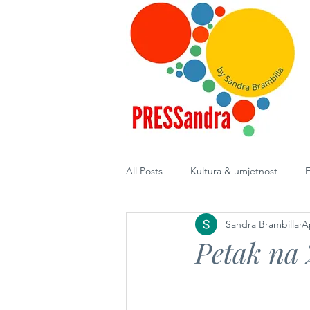
All Posts
Kultura & umjetnost
E
Sandra Brambilla
A
Diplomacija
Petak na