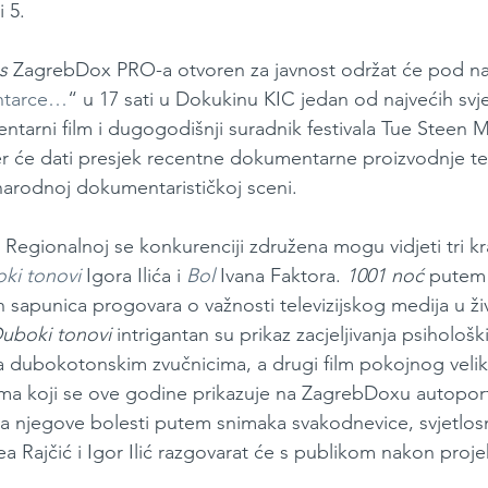
i 5.
s 
ZagrebDox PRO-a otvoren za javnost održat će pod n
ntarce…
“ u 17 sati u Dokukinu KIC jedan od najvećih svje
tarni film i dugogodišnji suradnik festivala Tue Steen M
ler će dati presjek recentne dokumentarne proizvodnje te
arodnoj dokumentarističkoj sceni.
 Regionalnoj se konkurenciji združena mogu vidjeti tri kr
ki tonovi
Igora Ilića i 
Bol
Ivana Faktora. 
1001 noć 
putem 
ih sapunica progovara o važnosti televizijskog medija u ž
uboki tonovi 
intrigantan su prikaz zacjeljivanja psihološ
 dubokotonskim zvučnicima, a drugi film pokojnog vel
ma koji se ove godine prikazuje na ZagrebDoxu autoport
ja njegove bolesti putem snimaka svakodnevice, svjetlosni
a Rajčić i Igor Ilić razgovarat će s publikom nakon projek