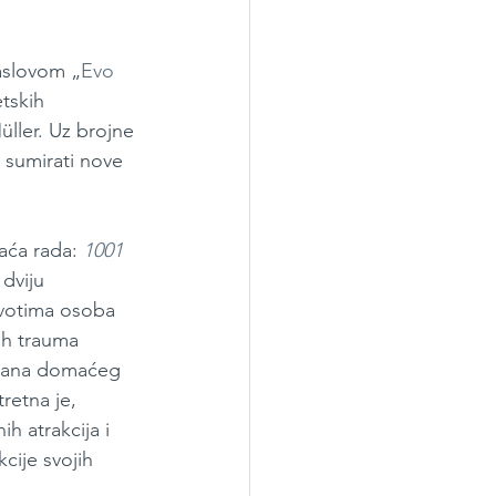
aslovom „
Evo 
tskih 
üller. Uz brojne 
 sumirati nove 
aća rada: 
1001 
dviju 
ivotima osoba 
kih trauma 
ikana domaćeg 
retna je, 
h atrakcija i 
cije svojih 