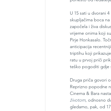
U 15 sati u dvorani 4 
skupljačima boca na
započela i živa disku
vrijeme onima koji su
Pirje Honkasalo. Toč
anticipacija recentni
triptihu koji prikaz
ratu u prvoj priči pr
teško pogoditi gdje s
Druga priča govori o 
Reprizno popodne nam
Cinema & Bara nastav
životom
, odnosno dv
gledamo, pak, od 17 