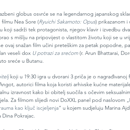
azbeni globus osvrće se na legendarnog japanskog sklad
 filmu Nea Sore (
Ryuichi Sakamoto: Opus
) prikazanom i u
 koji sadrži tek protagonista, njegov klavir i izvedbu dva
rao s mišlju na pripovijest o vlastitom životu koji se u vr
 se ovaj snažan film učini preteškim za petak popodne, pa
dan veseli dox 
U potrazi za srećom
(r. Arun Bhattarai, Do
ruto sreće u Butanu.
telj
koji
u 19:30 igra u dvorani 3 priča je o nagrađivanoj 
 Angot, autorici filma koja koristi arhivske kućne materija
balnu izravnost kako bi obitelj suočila s očevim seksualni
jela. Za filmom slijedi novi DoXXL panel pod naslovom „
rauma kao ključ iscjeljenja
“ u kojem sudjeluju Marina Ajd
 Dina Pokrajac.