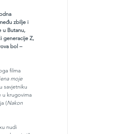
rodna 
među zbilje i 
e u Butanu, 
i generacije Z, 
rova bol – 
oga filma 
ena moje 
 savjetniku 
e u krugovima 
ja (
Nakon 
xu nudi 