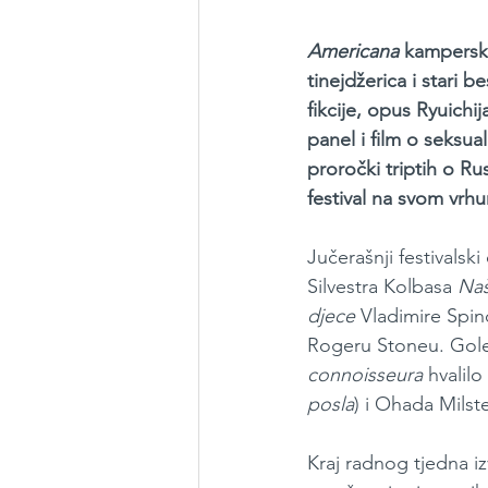
Americana 
kamperske
tinejdžerica i stari b
fikcije, opus Ryuich
panel i film o seksua
proročki triptih o Ru
festival na svom vrh
Jučerašnji festivalsk
Silvestra Kolbasa 
Naš
djece 
Vladimire Spind
Rogeru Stoneu. Golem
connoisseura
 hvalil
posla
) i Ohada Milste
Kraj radnog tjedna i