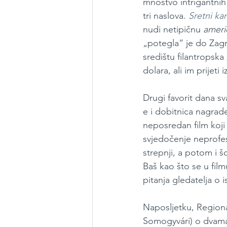
mnoštvo intrigantnih
tri naslova. 
Sretni ka
nudi netipičnu 
ameri
„potegla“ je do Zagre
središtu filantropska 
dolara, ali im prijeti
Drugi favorit dana s
e i dobitnica nagrade
neposredan film koji
svjedočenje neprofes
strepnji, a potom i 
Baš kao što se u fil
pitanja gledatelja o i
Naposljetku, Regiona
Somogyvári) o dvama 