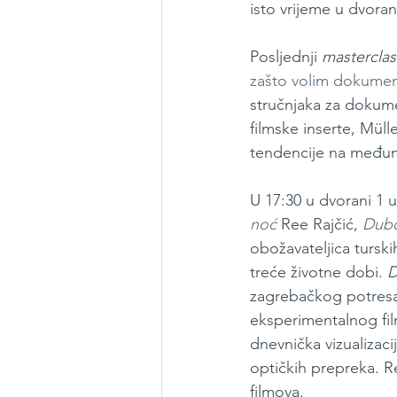
isto vrijeme u dvoran
Posljednji 
masterclas
zašto volim dokume
stručnjaka za dokumen
filmske inserte, Mül
tendencije na međun
U 17:30 u dvorani 1 u
noć
Ree Rajčić, 
Dubo
obožavateljica tursk
treće životne dobi. 
D
zagrebačkog potresa
eksperimentalnog fil
dnevnička vizualizaci
optičkih prepreka. Re
filmova.