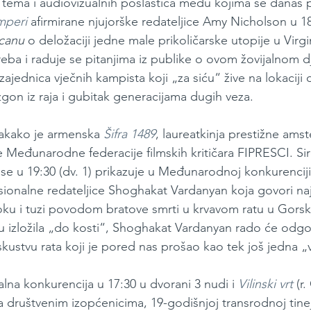
 tema i audiovizualnih poslastica među kojima se danas 
mperi
 afirmirane njujorške redateljice Amy Nicholson u 18 
canu 
o deložaciji jedne male prikoličarske utopije u Virgin
ba i raduje se pitanjima iz publike o ovom žovijalnom dj
zajednica vječnih kampista koji „za siću“ žive na lokaciji 
 izgon iz raja i gubitak generacijama dugih veza. 
vakako je armenska 
Šifra 1489
, laureatkinja prestižne am
 Međunarodne federacije filmskih kritičara FIPRESCI. Sir
 se u 19:30 (dv. 1) prikazuje u Međunarodnoj konkurenciji
ionalne redateljice Shoghakat Vardanyan koja govori najp
šoku i tuzi povodom bratove smrti u krvavom ratu u Gor
mu izložila „do kosti“, Shoghakat Vardanyan rado će odgo
skustvu rata koji je pored nas prošao kao tek još jedna „vij
lna konkurencija u 17:30 u dvorani 3 nudi i 
Vilinski vrt
(r
društvenim izopćenicima, 19-godišnjoj transrodnoj tinejd