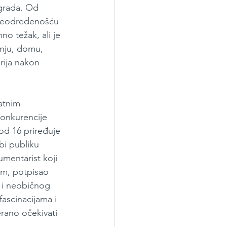
grada. Od 
 neodređenošću 
o težak, ali je 
anju, domu, 
rija nakon 
atnim 
konkurencije 
od 16 priređuje 
bi publiku 
umentarist koji 
om, potpisao 
g i neobičnog 
fascinacijama i 
rano očekivati 