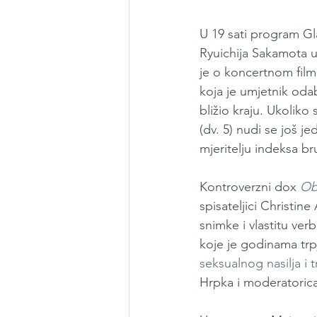
U 19 sati program Gl
Ryuichija Sakamota u
je o koncertnom filmu
koja je umjetnik odab
bližio kraju. Ukoliko
(dv. 5) nudi se još je
mjeritelju indeksa b
Kontroverzni dox 
Obi
spisateljici Christine
snimke i vlastitu ver
koje je godinama trp
seksualnog nasilja i t
Hrpka i moderatorica