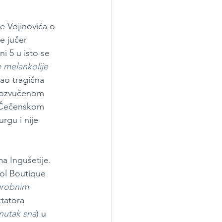
 Vojinovića o 
 jučer 
i 5 u isto se 
e melankolije
ao tragična 
 i ozvučenom 
n Čečenskom 
rgu i nije 
ma Ingušetije.
ol Boutique 
grobnim 
ktatora 
nutak sna
) u 