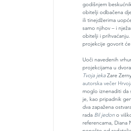
godišnjem beskućniku
obitelji odbačena dj
ili tinejdžerima uopć
samo njihov – i njež
obitelji i prihvaćan
projekcije govorit će
Uoči navedenih vrhu
projekcijama u dvora
Tvoja jeka
Zare Zerny
autorska večer Hrvoj
moglo iznenaditi da s
je, kao pripadnik ge
dva zapažena ostvaraj
rada 
Bil jedon
o višk
referencama, Diana N
ponešto od redateljev